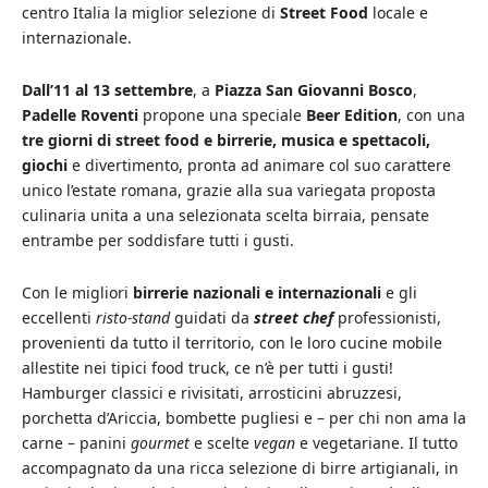
centro Italia la miglior selezione di
Street Food
locale e
internazionale.
Dall’11 al 13 settembre
, a
Piazza San Giovanni Bosco
,
Padelle Roventi
propone una speciale
Beer Edition
, con una
tre giorni di street food e birrerie, musica e spettacoli,
giochi
e divertimento, pronta ad animare col suo carattere
unico l’estate romana, grazie alla sua variegata proposta
culinaria unita a una selezionata scelta birraia, pensate
entrambe per soddisfare tutti i gusti.
Con le migliori
birrerie nazionali e internazionali
e gli
eccellenti
risto-stand
guidati da
street c
hef
professionisti,
provenienti da tutto il territorio, con le loro cucine mobile
allestite nei tipici food truck, ce n’è per tutti i gusti!
Hamburger classici e rivisitati, arrosticini abruzzesi,
porchetta d’Ariccia, bombette pugliesi e – per chi non ama la
carne – panini
gourmet
e scelte
vegan
e vegetariane. Il tutto
accompagnato da una ricca selezione di birre artigianali, in