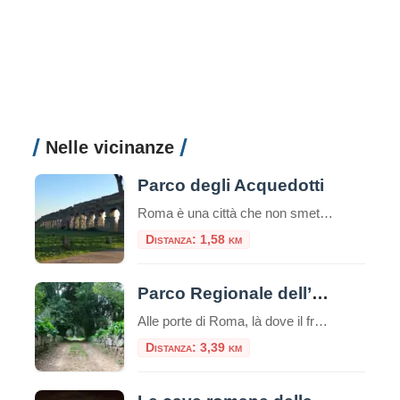
Nelle vicinanze
Parco degli Acquedotti
Roma è una città che non smette mai di sorprendere, dove il confine tra il tessuto urbano e la storia millenaria si dissolve spesso in paesaggi di una bellezza struggente. Uno dei luoghi che meglio incarna questo connubio è il Parco degli Acquedotti. Situato nel quadrante sud-est della Capitale, tra la via Appia e la […]
Distanza: 1,58 km
Parco Regionale dell’Appia Antica
Alle porte di Roma, là dove il fragore della metropoli si attenua fino a diventare un eco lontano, si estende un territorio che è molto più di un semplice spazio verde. È un santuario di memorie, un corridoio ecologico e un capolavoro paesaggistico unico al mondo: il Parco Regionale dell’Appia Antica. Esteso su oltre 4.500 […]
Distanza: 3,39 km