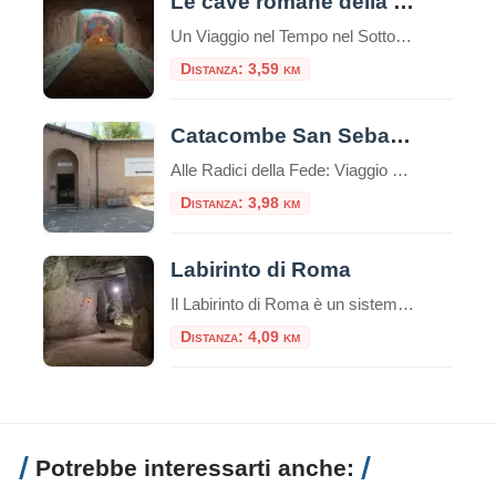
Le cave romane della Caffarella
Un Viaggio nel Tempo nel Sottosuolo di Roma Nel cuore pulsante di Roma, celato all’interno della splendida cornice naturale del Parco Regionale dell’Appia Antica, si nasconde un tesoro di storia e mistero: le Cave Romane della Caffarella. Questo affascinante complesso ipogeo offre un’esperienza di viaggio unica, portando i visitatori a esplorare un mondo sotterraneo che […]
Distanza: 3,59 km
Catacombe San Sebastiano
Alle Radici della Fede: Viaggio nelle Catacombe di San Sebastiano sull’Appia Antica Immerse nel verde suggestivo della Via Appia Antica, le Catacombe di San Sebastiano rappresentano una delle testimonianze più affascinanti e stratificate della Roma cristiana e pagana. Questo luogo non è solo un cimitero sotterraneo, ma uno scrigno di storia che custodisce la memoria […]
Distanza: 3,98 km
Labirinto di Roma
Il Labirinto di Roma è un sistema di gallerie sotterranee che si estende per circa 5 km, di cui 1,5 km sono accessibili al pubblico tramite visite guidate a piedi o in bicicletta. Queste gallerie furono originariamente scavate a partire dal I secolo d.C. per l’estrazione di materiali da costruzione, come la pozzolana, utilizzati nella […]
Distanza: 4,09 km
Potrebbe interessarti anche: