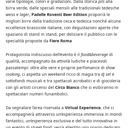
varie tipologie, colori e gradazioni. Dalla storica
pils
alla
birra verde, dalle speciali mensili alle tradizionali tedesche
weiss
e
lager
,
Padelle Roventi
Beer Edition
proporrà le
migliori birre della tradizione ceca e tedesca nonché alcune
eccellenze brassicole italiane, con degustazioni aperte che
spaziano di stand in stand, per deliziare il pubblico con le
specialità proposte da
Fiere Roma
Protagonista indiscusso dell’evento è il
food&beverage
di
qualità, accompagnato da attività ludiche e piacevoli
passatempi: oltre alle vere e proprie perfomance di
show
cooking
, ci aspetta un weekend ricco di magia tra
dj set
e
sottofondi musicali e tra spettacoli acrobatici e di giocoleria
con gli artisti circensi del
Circo Bianco
che si esibiranno in
spettacolari numeri funambolici.
Da segnalare l’area riservata a
Virtual Experience
, che ci
accompagnerà attraverso un’esperienza immersiva in mondi
fantastici, un’esperienza esclusiva e del tutto innovativa in
un evento di street food: verrà allestito uno spazio dedicato