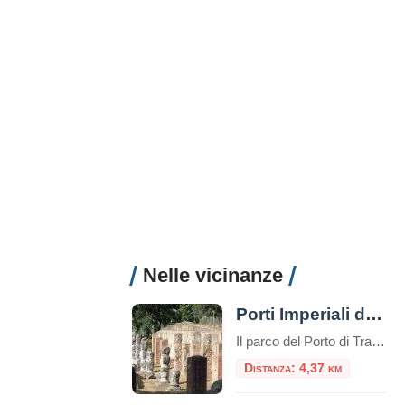
Nelle vicinanze
Porti Imperiali di Claudio e Traiano
Il parco del Porto di Traiano è un paesaggio di grandissimo valore culturale e naturale, in cui i resti dell’antico impianto portuale si legano al patrimonio arboreo e agli specchi d’acqua, in una unità armonica resa suggestiva dalle tracce del tempo
Distanza: 4,37 km