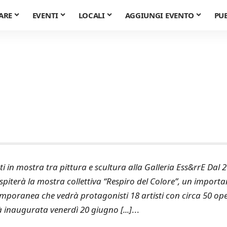
ARE
EVENTI
LOCALI
AGGIUNGI EVENTO
PU
in mostra tra pittura e scultura alla Galleria Ess&rrE Dal 
ospiterà la mostra collettiva “Respiro del Colore”, un importa
poranea che vedrà protagonisti 18 artisti con circa 50 op
rà inaugurata venerdì 20 giugno [...]
...