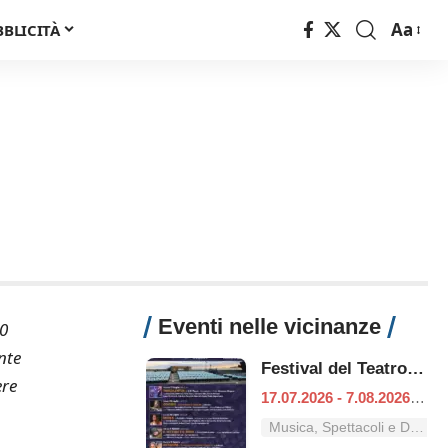
Aa
BBLICITÀ
Font
Resizer
Eventi nelle vicinanze
20
nte
Festival del Teatro classico
ere
17.07.2026 - 7.08.2026
|
Fo
Musica, Spettacoli e Danza nel Lazio