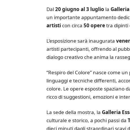
Dal
20 giugno al 3 luglio
la
Galleria
un importante appuntamento dedica
artisti
con circa
50 opere
tra dipinti
L’esposizione sarà inaugurata
vener
artisti partecipanti, offrendo al pubb
dialogo creativo che anima la rasse
“Respiro del Colore” nasce come un pe
linguaggi e tecniche differenti, acco
colore. Le opere esposte spaziano dall
ricco di suggestioni, emozioni e int
La sede della mostra, la
Galleria Es
culturale e storico, a pochi passi da
dieci minuti dagli straordinari scavi 