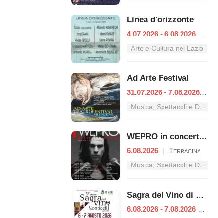
Linea d'orizzonte
4.07.2026 - 6.08.2026
|
Ro
Arte e Cultura nel Lazio
Ad Arte Festival
31.07.2026 - 7.08.2026
|
Pr
Musica, Spettacoli e Danza nel Lazio
WEPRO in concerto alla BAHIA di Terracina
6.08.2026
|
Terracina
Musica, Spettacoli e Danza nel Lazio
Sagra del Vino di Monticelli
6.08.2026 - 7.08.2026
|
Esp