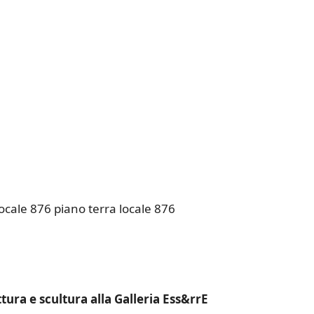
k Live
ocale 876 piano terra locale 876
ttura e scultura alla Galleria Ess&rrE