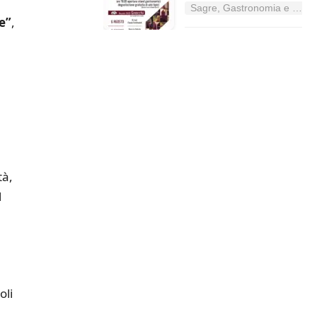
Sagre, Gastronomia e Tradizioni nel Lazio
e”
,
tà,
l
oli