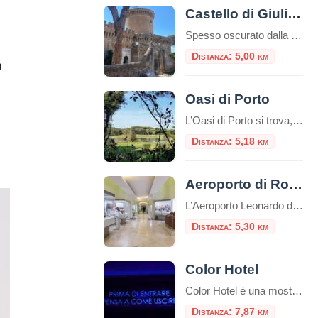
Castello di Giulio II
Spesso oscurato dalla fama mondiale dei vicini scavi archeologici romani, il Castello di Giulio II è una gemma rinascimentale che merita assolutamente una visita. Situato nel cuore del pittoresco borgo medievale di Ostia Antica, questa fortezza racconta una storia di papi guerrieri, dazi doganali e un fiume che ha cambiato corso. Se cercate una gita […]
Distanza: 5,00 km
m
Oasi di Porto
L’Oasi di Porto si trova, in una suggestiva cornice naturale, alla foce del Tevere, nei pressi di Fiumicino e si estende intorno all’antico Porto di Traiano, costruito nel II secolo d.C. sul preesistente Porto di Claudio. L’elemento caratterizzante è il lago, l’antico bacino portuale fatto costruire dall’imperatore Traiano (98 – 117 d.C.), in sostituzione del […]
Distanza: 5,18 km
Aeroporto di Roma Fiumicino: esposte tre sculture etrusche di inestimabile valore
L’Aeroporto Leonardo da Vinci di Fiumicino aggiunge un nuovo tassello al suo percorso di valorizzazione culturale con l’inaugurazione dell’esposizione “Etruschi per l’eternità”, una mostra che celebra la raffinatezza della civiltà etrusca attraverso tre sculture provenienti dalle collezioni del Museo Nazionale Etrusco di Villa Giulia. Questo progetto rappresenta una straordinaria opportunità per migliaia di passeggeri, che possono immergersi […]
Distanza: 5,30 km
Color Hotel
Color Hotel è una mostra interattiva permanente composta da 11 sale tematiche che prende le sembianze di un hotel incantevole! Una sorprendente area interattiva permanente dedicata al gioco e al puro divertimento. E’ ospitato negli spazi di The Wow Side Shopping Centre (ex Parco Leonardo) a Fiumicino. Al confine tra realtà e sogno, questo spazio di 4.000 mq, custodisce al suo interno incredibili sorprese […]
Distanza: 7,87 km