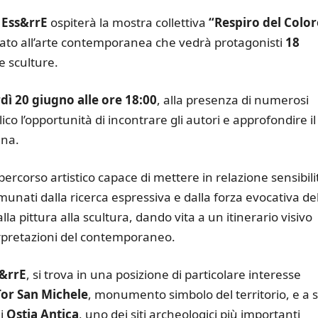
 Ess&rrE
ospiterà la mostra collettiva
“Respiro del Color
to all’arte contemporanea che vedrà protagonisti
18
 e sculture.
dì 20 giugno alle ore 18:00
, alla presenza di numerosi
lico l’opportunità di incontrare gli autori e approfondire il
gna.
rcorso artistico capace di mettere in relazione sensibili
munati dalla ricerca espressiva e dalla forza evocativa de
a pittura alla scultura, dando vita a un itinerario visivo
erpretazioni del contemporaneo.
s&rrE
, si trova in una posizione di particolare interesse
Tor San Michele
, monumento simbolo del territorio, e a s
di
Ostia Antica
, uno dei siti archeologici più importanti