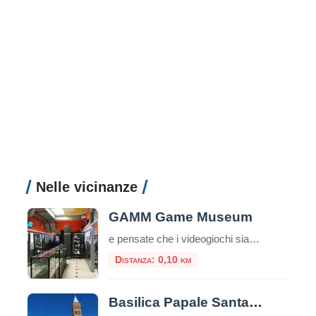
Nelle vicinanze
GAMM Game Museum
e pensate che i videogiochi siano solo un passatempo moderno, il GAMM Game Museum di Roma è pronto a farvi cambiare idea. Situato a pochi passi dalla Stazione Termini, questo spazio non è una semplice sala giochi, ma un vero e proprio polo culturale riconosciuto, dove la storia del medium interattivo viene preservata, studiata e, […]
Distanza: 0,10 km
Basilica Papale Santa Maria Maggiore