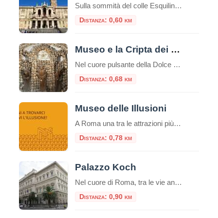
Sulla sommità del colle Esquilino sorge la Basilica di Santa Maria Maggiore (o Basilica Liberiana), una delle quattro basiliche papali di Roma. Secondo la leggenda papa Liberio costruì una chiesa nel luogo, in cui, nella notte tra il 4 ed il 5 agosto del 358, sarebbe apparsa la neve sul colle dell’Esquilino, un evento miracoloso […]
Distanza: 0,60 km
Museo e la Cripta dei Frati Cappuccini
Nel cuore pulsante della Dolce Vita romana, lungo la celebre Via Veneto, si cela un luogo che offre un’esperienza tanto profonda quanto inaspettata, un viaggio che intreccia arte, storia e una potente riflessione sulla vita e la morte. È il Complesso di Santa Maria della Concezione, che ospita il Museo e la Cripta dei Frati […]
Distanza: 0,68 km
Museo delle Illusioni
A Roma una tra le attrazioni più insolite, divertenti e interessanti del mondo: il Museo delle Illusioni. Dal 12 novembre la venue internazionale sarà aperta al pubblico della capitale, in via Merulana 17. Roma è infatti la 38° città nel mondo – la seconda in Italia dopo Milano – ad avere una sede del museo interattivo […]
Distanza: 0,78 km
Palazzo Koch
Nel cuore di Roma, tra le vie animate del centro storico, sorge un edificio che incarna eleganza, storia e prestigio: Palazzo Koch. Situato in Via Nazionale, questo maestoso palazzo è oggi la sede della Banca d’Italia, ma la sua storia e il suo valore architettonico lo rendono molto più di un semplice edificio istituzionale. È […]
Distanza: 0,90 km