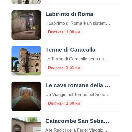
Labirinto di Roma
Il Labirinto di Roma è un sistema di gallerie sotterranee che si estende per circa 5 km, di cui 1,5 km sono accessibili al pubblico tramite visite guidate a piedi o in bicicletta. Queste gallerie furono originariamente scavate a partire dal I secolo d.C. per l’estrazione di materiali da costruzione, come la pozzolana, utilizzati nella […]
Distanza: 1,08 km
Terme di Caracalla
Le Terme di Caracalla sono uno dei siti archeologici più importanti e impressionanti di Roma, Italia.Queste terme furono costruite durante il regno dell’imperatore romano Caracalla, il cui nome è associato al loro nome.La costruzione delle Terme di Caracalla iniziò nel 212 d.C. e fu completata nel 216 d.C. durante i regni degli imperatori Settimio Severo […]
Distanza: 1,51 km
Le cave romane della Caffarella
Un Viaggio nel Tempo nel Sottosuolo di Roma Nel cuore pulsante di Roma, celato all’interno della splendida cornice naturale del Parco Regionale dell’Appia Antica, si nasconde un tesoro di storia e mistero: le Cave Romane della Caffarella. Questo affascinante complesso ipogeo offre un’esperienza di viaggio unica, portando i visitatori a esplorare un mondo sotterraneo che […]
Distanza: 1,60 km
Catacombe San Sebastiano
Alle Radici della Fede: Viaggio nelle Catacombe di San Sebastiano sull’Appia Antica Immerse nel verde suggestivo della Via Appia Antica, le Catacombe di San Sebastiano rappresentano una delle testimonianze più affascinanti e stratificate della Roma cristiana e pagana. Questo luogo non è solo un cimitero sotterraneo, ma uno scrigno di storia che custodisce la memoria […]