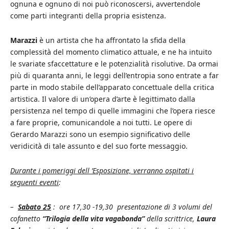
ognuna e ognuno di noi può riconoscersi, avvertendole
come parti integranti della propria esistenza.
Marazzi
è un artista che ha affrontato la sfida della
complessità del momento climatico attuale, e ne ha intuito
le svariate sfaccettature e le potenzialità risolutive. Da ormai
più di quaranta anni, le leggi dell’entropia sono entrate a far
parte in modo stabile dell’apparato concettuale della critica
artistica. Il valore di un’opera d’arte è legittimato dalla
persistenza nel tempo di quelle immagini che l’opera riesce
a fare proprie, comunicandole a noi tutti. Le opere di
Gerardo Marazzi sono un esempio significativo delle
veridicità di tale assunto e del suo forte messaggio.
Durante i pomeriggi dell ’Esposizione, verranno ospitati i
seguenti eventi
:
–
Sabato 25
: ore 17,30 -19,30 presentazione di 3 volumi del
cofanetto
“Trilogia della vita vagabonda”
della scrittrice,
Laura