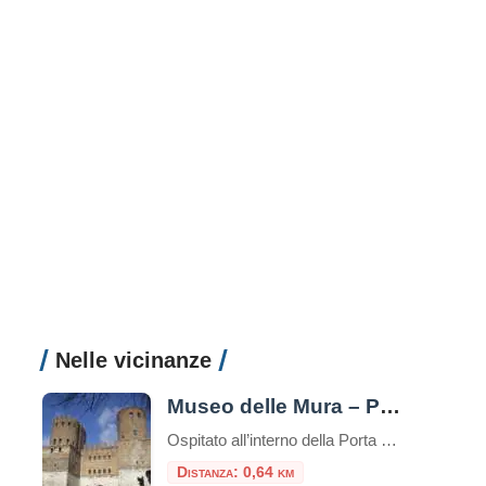
Nelle vicinanze
Museo delle Mura – Porta San Sebastiano
Ospitato all’interno della Porta San Sebastiano delle mura Aureliane, il Museo delle Mura è stato realizzato nel 1990 ed offre ai visitatori un itinerario didattico che ripercorre la storia delle fortificazioni della città, dall’età regia e re
Distanza: 0,64 km