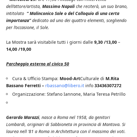
dell’attore/artista,
Massimo Napoli
che reciterà, un suo brano,
intitolato
“ Malinconico Sole o del Colloquio di una certa
importanza”
dedicato ad uno dei quattro elementi, scegliendo
per l’occasione, il Sole.
La Mostra sarà visitabile tutti i giorni dalle
9,30 /13,00
–
14,00 /19,00
Parcheggio esterno al civico 50
Cura & Ufficio Stampa:
Mood-Art
Culturale di
M.Rita
Bassano Ferretti –
rbassano@libero.it
info
33436307272
Organizzazione: Stefano Iannone, Maria Teresa Petrillo
Gerardo Marazzi
, nasce a Roma nel 1958, da genitori
Lombardi, originari di Sabbioneta in provincia di Mantova. Si
laurea nell ’81 a Roma in Architettura con il massimo dei voti.