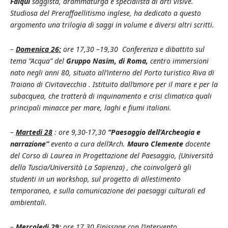
Falqui
saggista, drammaturga e specialista di arti visive.
Studiosa del Preraffaellitismo inglese, ha dedicato a questo
argomento una trilogia di saggi in volume e diversi altri scritti.
–
Domenica 26:
ore 17,30
–
19,30 Conferenza e dibattito sul
tema “Acqua” del
Gruppo Nasim, di Roma,
centro immersioni
nato negli anni 80, situato all’interno del Porto turistico Riva di
Traiano di Civitavecchia . Istituito dall’amore per il mare e per la
subacquea, che tratterà di inquinamento e crisi climatica quali
principali minacce per mare, laghi e fiumi italiani.
–
Martedi 28
: ore 9,30-17,30
“Paesaggio dell’Archeogia e
narrazione”
evento a cura dell’Arch.
Mauro Clemente
docente
del Corso di Laurea in Progettazione del Paesaggio, (Università
della Tuscia/Università La Sapienza) , che coinvolgerà gli
studenti in un workshop, sul progetto di allestimento
temporaneo, e sulla comunicazione dei paesaggi culturali ed
ambientali.
–
Mercoledi 29:
ore 17,30 Finissage con l’intervento