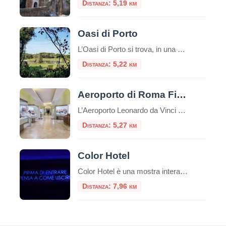
Distanza: 5,19 km
Oasi di Porto
L’Oasi di Porto si trova, in una suggestiva cornice naturale, alla foce del Tevere, nei pressi di Fiumicino e si estende intorno all’antico Porto di Traiano, costruito nel II secolo d.C. sul preesistente Porto di Claudio. L’elemento caratterizzante è il lago, l’antico bacino portuale fatto costruire dall’imperatore Traiano (98 – 117 d.C.), in sostituzione del […]
Distanza: 5,22 km
Aeroporto di Roma Fiumicino: esposte tre sculture etrusche di inestimabile valore
L’Aeroporto Leonardo da Vinci di Fiumicino aggiunge un nuovo tassello al suo percorso di valorizzazione culturale con l’inaugurazione dell’esposizione “Etruschi per l’eternità”, una mostra che celebra la raffinatezza della civiltà etrusca attraverso tre sculture provenienti dalle collezioni del Museo Nazionale Etrusco di Villa Giulia. Questo progetto rappresenta una straordinaria opportunità per migliaia di passeggeri, che possono immergersi […]
Distanza: 5,27 km
Color Hotel
Color Hotel è una mostra interattiva permanente composta da 11 sale tematiche che prende le sembianze di un hotel incantevole! Una sorprendente area interattiva permanente dedicata al gioco e al puro divertimento. E’ ospitato negli spazi di The Wow Side Shopping Centre (ex Parco Leonardo) a Fiumicino. Al confine tra realtà e sogno, questo spazio di 4.000 mq, custodisce al suo interno incredibili sorprese […]
Distanza: 7,96 km