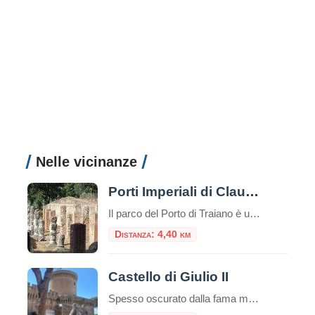
Nelle vicinanze
Porti Imperiali di Claudio e Traiano
Il parco del Porto di Traiano è un paesaggio di grandissimo valore culturale e naturale, in cui i resti dell’antico impianto portuale si legano al patrimonio arboreo e agli specchi d’acqua, in una unità armonica resa suggestiva dalle tracce del tempo
Distanza: 4,40 km
Castello di Giulio II
Spesso oscurato dalla fama mondiale dei vicini scavi archeologici romani, il Castello di Giulio II è una gemma rinascimentale che merita assolutamente una visita. Situato nel cuore del pittoresco borgo medievale di Ostia Antica, questa fortezza racconta una storia di papi guerrieri, dazi doganali e un fiume che ha cambiato corso. Se cercate una gita […]