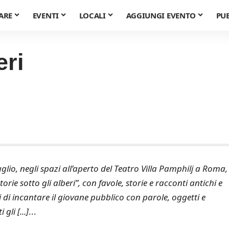
ARE
EVENTI
LOCALI
AGGIUNGI EVENTO
PU
eri
io, negli spazi all’aperto del Teatro Villa Pamphilj a Roma,
rie sotto gli alberi”, con favole, storie e racconti antichi e
di incantare il giovane pubblico con parole, oggetti e
li [...]
...