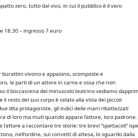
tto zero, tutto dal vivo, in cui il pubblico è il vero
e 18.30 – ingresso 7 euro
er burattini vivono e appaiono, scomposte e
o, le parti di un attore in carne e ossa che non
rso il boccascena del minuscolo teatrino vediamo dappri
e il resto del suo corpo è celato alla vista dei piccoli
due dita protagoniste, gli indici delle mani ribattezzati
 tra di loro ma muti quando appare l’attore, loro padrone.
l’attore a raccontare tre storie: tre brevi “spettacoli” ispi
flettono, nell’ordine, sui concetti di attesa, lo sguardo dalla