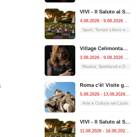
VIVI - Il Saluto al Sole
4.08.2026 - 9.08.2026
|
Ro
Sport, Tempo Libero e Divertimento nel Lazio
Village Celimontana: gli appuntamenti dal 3 al 9 agosto
3.08.2026 - 9.08.2026
|
Ro
Musica, Spettacoli e Danza nel Lazio
Roma c'è! Visite guidate (anche per bambini) dal 5 al 13 agosto 2026
i
5.08.2026 - 13.08.2026
|
Ro
Arte e Cultura nel Lazio
VIVI - Il Saluto al Sole
11.08.2026 - 16.08.2026
|
R