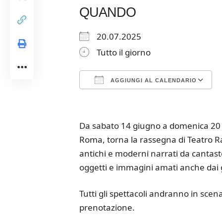
QUANDO
20.07.2025
Tutto il giorno
AGGIUNGI AL CALENDARIO
Download ICS
Google Calendar
iCalendar
Office 365
Outloo
Da sabato 14 giugno a domenica 20 lug
Roma, torna la rassegna di Teatro Raga
antichi e moderni narrati da cantasto
oggetti e immagini amati anche dai 
Tutti gli spettacoli andranno in scena
prenotazione.