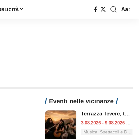
Aa
BBLICITÀ
Font
Resizer
Eventi nelle vicinanze
Terrazza Tevere, tutti i concerti dal 3 al 9 agosto
3.08.2026 - 9.08.2026
|
Ro
Musica, Spettacoli e Danza nel Lazio