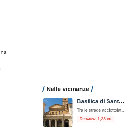
una
i
Nelle vicinanze
,
Basilica di Santa Maria in Trastevere
Tra le strade acciottolate e l’atmosfera bohémienne del quartiere Trastevere, sorge una delle più antiche e affascinanti chiese di Roma: la Basilica di Santa Maria in Trastevere. Un luogo che unisce spiritualità, storia e bellezza artistica in un unico colpo d’occhio. Un’antichità che affascina Secondo la tradizione, la basilica fu fondata nel III secolo d.C. […]
Distanza: 1,28 km