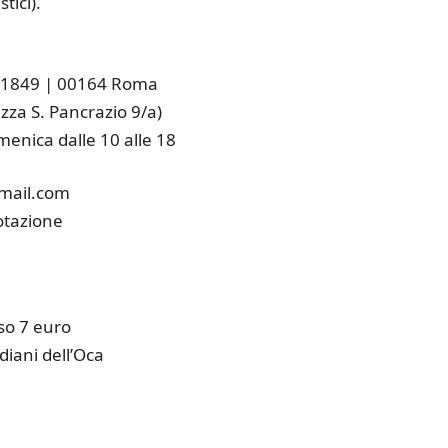
tici).
no 1849 | 00164 Roma
.zza S. Pancrazio 9/a)
menica dalle 10 alle 18
gmail.com
notazione
so 7 euro
iani dell’Oca