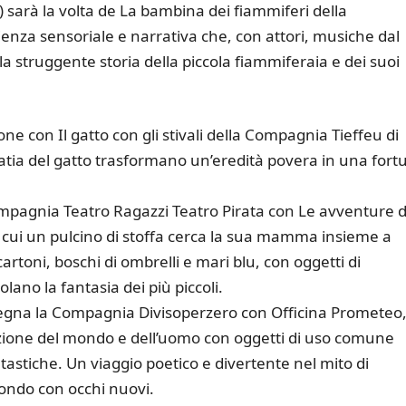
 sarà la volta de La bambina dei fiammiferi della
za sensoriale e narrativa che, con attori, musiche dal
 la struggente storia della piccola fiammiferaia e dei suoi
e con Il gatto con gli stivali della Compagnia Tieffeu di
patia del gatto trasformano un’eredità povera in una fort
mpagnia Teatro Ragazzi Teatro Pirata con Le avventure d
n cui un pulcino di stoffa cerca la sua mamma insieme a
cartoni, boschi di ombrelli e mari blu, con oggetti di
lano la fantasia dei più piccoli.
segna la Compagnia Divisoperzero con Officina Prometeo
zione del mondo e dell’uomo con oggetti di uso comune
ntastiche. Un viaggio poetico e divertente nel mito di
ondo con occhi nuovi.