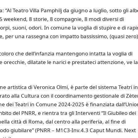
: “Al Teatro Villa Pamphilj da giugno a luglio, sotto gli alb
e. 5 weekend, 8 storie, 8 compagnie, 8 modi diversi di
orpi, suoni, odori. In comune la voglia di stupire e di rapi
dee, per una rassegna con impatto bassissimo, (quasi zero)
ti coloro che dell’infanzia mantengono intatta la voglia di
le orecchie, dilatate le narici e prestateci attenzione, ve la
one artistica di Veronica Olmi, è parte del sistema Teatri in
ato alla Cultura con il coordinamento gestionale di Zèt
e dei Teatri in Comune 2024-2025 è finanziata dall’Uni
to del PNRR, e rientra tra gli Interventi “Il Giubileo dei
 nella città di Roma, dal centro alla periferia, al fine di
periodo giubilare” (PNRR – M1C3-Inv.4.3 Caput Mundi. Next