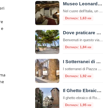
Museo Leonardo Da Vinci Experience
eri
Nel cuore dell’Italia, un museo straordinario invita i visitatori a intraprendere un viaggio affascinante attraverso la mente di uno dei più grandi geni della storia: Leonardo da Vinci. Il Museo Leonardo Da Vinci Experience non è semplicemente un museo tradizionale, ma un’esperienza interattiva che permette di toccare con mano l’eredità del maestro del Rinascimento. Un […]
Distanza: 1,63 km
re
 e
Dove praticare sport a Roma: consigli utili e attività da svolgere nella capitale
Benvenuti in questo viaggio attraverso le migliori opportunità per praticare sport nella vivace e storica città di Roma. La Capitale italiana non è solo un tesoro di arte, cultura e gastronomia, ma offre anche numerose possibilità per mantenere uno stile di vita attivo e sano, oltre che ecologico. Che siate residenti o turisti, appassionati di sport all’aria aperta o alla […]
Distanza: 1,84 km
I Sotterranei di Piazza Navona
I sotterranei di Piazza Navona sono un complesso di ambienti sotterranei situati sotto la famosa Piazza Navona di Roma, in Italia. Questi sotterranei sono noti come “Stadio di Domiziano” e rappresentano uno dei siti archeologici più importanti della città. Piazza Navona, la più bella piazza barocca di Roma, occupa la pista dell’antico “Stadio di Domiziano”, […]
ema
Distanza: 1,92 km
one
Il Ghetto Ebraico di Roma
Il ghetto ebraico di Roma è un piccolo quartiere delimitato dal Tevere da una parte e da Piazza Venezia dall’altra, è una zona ricca di storia e cultura e offre diverse attrazioni e luoghi da visitare e numerosi ristorantini tipici.Questo ghetto è stato uno dei primi ghetti istituiti in Europa e ha avuto un impatto […]
Distanza: 1,95 km