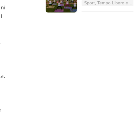
Sport, Tempo Libero e Divertimento nel Lazio
ini
i
,
à
ca,
e