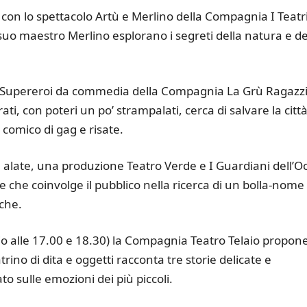
con lo spettacolo Artù e Merlino della Compagnia I Teatr
l suo maestro Merlino esplorano i segreti della natura e de
i Supereroi da commedia della Compagnia La Grù Ragazzi
i, con poteri un po’ strampalati, cerca di salvare la citt
e comico di gag e risate.
 alate, una produzione Teatro Verde e I Guardiani dell’O
e che coinvolge il pubblico nella ricerca di un bolla-nome
che.
o alle 17.00 e 18.30) la Compagnia Teatro Telaio propon
trino di dita e oggetti racconta tre storie delicate e
o sulle emozioni dei più piccoli.