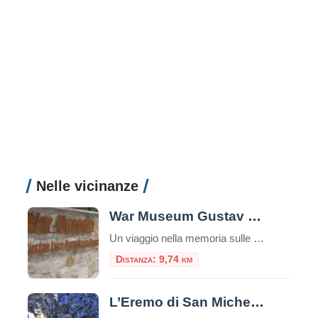
Nelle vicinanze
War Museum Gustav Line Garigliano Front
Un viaggio nella memoria sulle rive del Garigliano Nel cuore della provincia di Latina, immerso tra le colline che videro alcuni dei combattimenti più duri della Seconda Guerra Mondiale in Italia, sorge il War Museum Gustav Line – Garigliano Front, un piccolo ma prezioso museo storico dedicato alla memoria della Linea Gustav e ai tragici […]
Distanza: 9,74 km
L’Eremo di San Michele a Formia: tra storia, natura e mistero