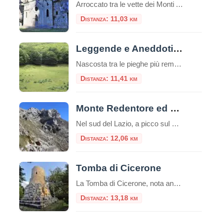
Arroccato tra le vette dei Monti Aurunci, l’Eremo di San Michele a Formia è un luogo di rara bellezza e profonda spiritualità. Questo antico santuario rupestre, scavato nella roccia, rappresenta una meta suggestiva sia per gli amanti della natura che per i pellegrini alla ricerca di un luogo di raccoglimento. Il panorama mozzafiato che si […]
Distanza: 11,03 km
Leggende e Aneddoti di Fossa Juanna
Nascosta tra le pieghe più remote dei Monti Aurunci, alle falde del Monte Petrella, si apre una conca tanto perfetta da sembrare artificiale, un anfiteatro naturale celato agli occhi degli escursionisti distratti. È Fossa Juanna (o Joanna), una vasta dolina carsica a oltre 1300 metri di quota, un cerchio di prato del diametro di oltre […]
Distanza: 11,41 km
Monte Redentore ed Eremo di San Michele
Nel sud del Lazio, a picco sul Golfo di Gaeta, si erge il Monte Redentore, una delle cime più suggestive e panoramiche dei Monti Aurunci. A 1252 metri di altitudine, questa montagna, che in realtà è una spalla del più imponente Monte Altino, offre un’esperienza indimenticabile che unisce trekking, spiritualità e paesaggi mozzafiato, rendendola una […]
Distanza: 12,06 km
Tomba di Cicerone
La Tomba di Cicerone, nota anche come Mausoleo di Cicerone o Sepolcro di Cicerone in italiano, è il luogo di sepoltura del famoso oratore e filosofo romano Marco Tullio Cicerone.Cicerone è noto per essere stato uno degli oratori più influenti della Roma antica e una figura di spicco nella politica romana durante gli ultimi anni […]
Distanza: 13,18 km