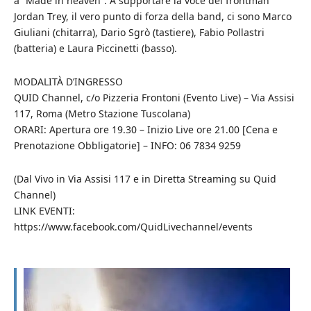
a “Made in heaven”. A supportare la voce del frontman
Jordan Trey, il vero punto di forza della band, ci sono Marco
Giuliani (chitarra), Dario Sgrò (tastiere), Fabio Pollastri
(batteria) e Laura Piccinetti (basso).
MODALITÀ D’INGRESSO
QUID Channel, c/o Pizzeria Frontoni (Evento Live) – Via Assisi
117, Roma (Metro Stazione Tuscolana)
ORARI: Apertura ore 19.30 – Inizio Live ore 21.00 [Cena e
Prenotazione Obbligatorie] – INFO: 06 7834 9259
(Dal Vivo in Via Assisi 117 e in Diretta Streaming su Quid
Channel)
LINK EVENTI:
https://www.facebook.com/QuidLivechannel/events