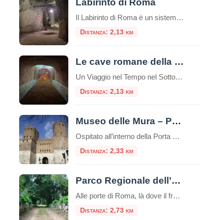
Labirinto di Roma
Il Labirinto di Roma è un sistema di gallerie sotterranee che si estende per circa 5 km, di cui 1,5 km sono accessibili al pubblico tramite visite guidate a piedi o in bicicletta. Queste gallerie furono originariamente scavate a partire dal I secolo d.C. per l’estrazione di materiali da costruzione, come la pozzolana, utilizzati nella […]
Distanza: 2,13 km
Le cave romane della Caffarella
Un Viaggio nel Tempo nel Sottosuolo di Roma Nel cuore pulsante di Roma, celato all’interno della splendida cornice naturale del Parco Regionale dell’Appia Antica, si nasconde un tesoro di storia e mistero: le Cave Romane della Caffarella. Questo affascinante complesso ipogeo offre un’esperienza di viaggio unica, portando i visitatori a esplorare un mondo sotterraneo che […]
Distanza: 2,13 km
Museo delle Mura – Porta San Sebastiano
Ospitato all’interno della Porta San Sebastiano delle mura Aureliane, il Museo delle Mura è stato realizzato nel 1990 ed offre ai visitatori un itinerario didattico che ripercorre la storia delle fortificazioni della città, dall’età regia e re
Distanza: 2,33 km
Parco Regionale dell’Appia Antica
Alle porte di Roma, là dove il fragore della metropoli si attenua fino a diventare un eco lontano, si estende un territorio che è molto più di un semplice spazio verde. È un santuario di memorie, un corridoio ecologico e un capolavoro paesaggistico unico al mondo: il Parco Regionale dell’Appia Antica. Esteso su oltre 4.500 […]
Distanza: 2,73 km