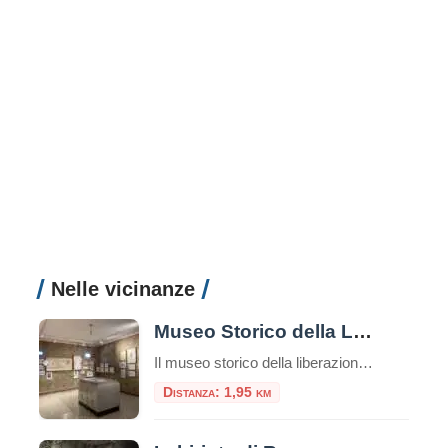
Nelle vicinanze
Museo Storico della Liberazione
Il museo storico della liberazione a Roma è un luogo di memoria e testimonianza della lotta per la libertà e la democrazia durante il periodo dell’occupazione nazista nella capitale italiana. Questa struttura è stata inaugurata nel 1955 e si trova nel cuore del quartiere Esquilino, nel centro storico della città. Appena entrati nel museo, ci […]
Distanza: 1,95 km