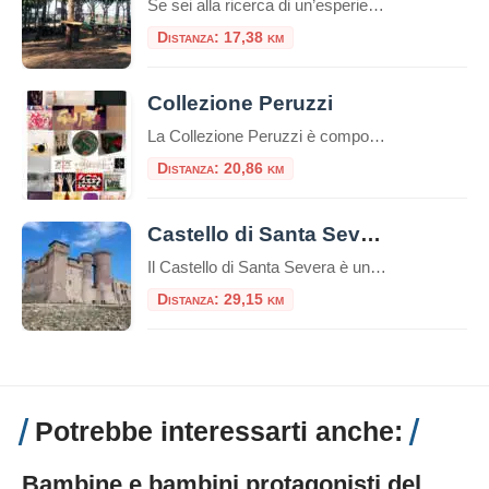
Se sei alla ricerca di un’esperienza che unisca il brivido dell’avventura al piacere di stare immersi nella natura, il Parco Avventura Riva dei Tarquini è la meta ideale. Nel cuore della Tuscia, a pochi chilometri da Roma, sorge una delle destinazioni più emozionanti per chi cerca avventura e divertimento all’aria aperta: il Parco Avventura Riva […]
Distanza: 17,38 km
Collezione Peruzzi
La Collezione Peruzzi è composta da oltre duecento opere seriali di arte italiana contemporanea, raccolte a cominciare dal 1980. Gli artisti sono stati selezionati sulla base della loro effettiva riconoscibilità internazionale e dell’organicità all’area di appartenenza, in modo da soddisfare il progetto di collezione: rappresentare in modo esaustivo i movimenti e gli artisti italiani che […]
Distanza: 20,86 km
Castello di Santa Severa
Il Castello di Santa Severa è un’imponente struttura situata lungo la costa tirrenica dell’Italia, nel comune di Santa Marinella, nella regione del Lazio. Questo castello medievale è noto per la sua posizione panoramica sul mare e la sua storia ricca di avvenimenti. Ecco alcuni punti salienti riguardo al Castello di Santa Severa:Indice dei contenutiStoria del […]
Distanza: 29,15 km
Potrebbe interessarti anche:
Bambine e bambini protagonisti del