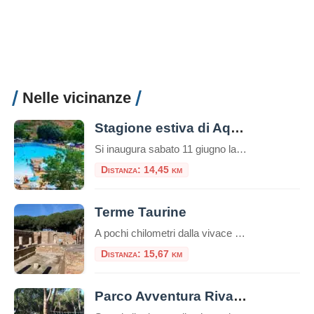
Nelle vicinanze
Stagione estiva di Aquafelix
Si inaugura sabato 11 giugno la nuova stagione di Aquafelix a Civitavecchia, il più grande Parco aquatico del Centro Italia, tra i 10 più belli nel Paese. Tante le attività in programma per una estate che si annuncia piena di eventi, con particolare attenzione alle famiglie e al divertimento dei bambini. Tra gli appuntamenti in […]
Distanza: 14,45 km
Terme Taurine
A pochi chilometri dalla vivace città portuale di Civitavecchia, su una verdeggiante collina che domina il Tirreno, sorge uno dei complessi termali romani più affascinanti e meglio conservati dell’Etruria meridionale: l’Area Archeologica delle Terme Taurine, conosciute anche come Terme di Traiano. Questo sito non è solo un complesso di antiche rovine, ma una vera e […]
Distanza: 15,67 km
Parco Avventura Riva dei Tarquini