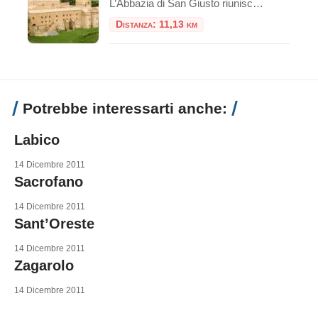
L’Abbazia di San Giusto riunisce molti secoli di storia in uno splendido luogo. Il monastero si affaccia sulla valle del fiume Marta, protetto da colline su entrambi i lati. Questa zona, a quattro chilometri da Tuscania, è stata anche in tempi
Distanza: 11,13 km
Potrebbe interessarti anche:
Labico
14 Dicembre 2011
Sacrofano
14 Dicembre 2011
Sant’Oreste
14 Dicembre 2011
Zagarolo
14 Dicembre 2011