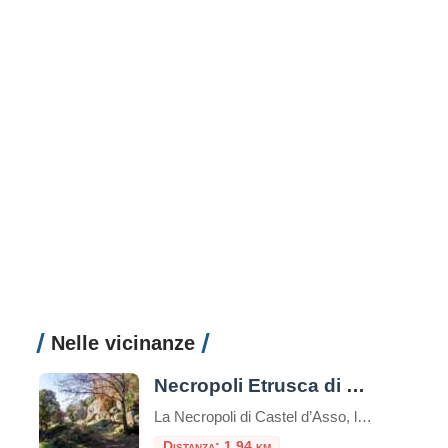
Nelle vicinanze
Necropoli Etrusca di Castel d’Asso
La Necropoli di Castel d’Asso, l’antica Axia, è un importante sito archeologico etrusco situato nella regione del Lazio, in Italia, a circa 7 chilometri a nord-ovest di Viterbo.Questa necropoli è una delle più grandi e meglio conservate della civiltà etrusca, un’antica civiltà pre-romana che esisteva nell’Italia centrale tra l’VIII e il I secolo a.C.Il sito […]
Distanza: 1,94 km