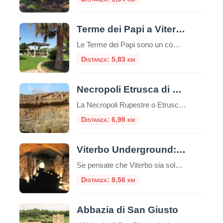
Terme dei Papi a Viterbo
Le Terme dei Papi sono un complesso termale situato nella città di Viterbo, nel Lazio.Queste terme sono conosciute per la loro storia antica e la reputazione di offrire benefici per la salute e il benessere. Storia e Origine delle Terme dei Papi Le Terme dei Papi hanno una lunga storia che risale all’epoca romana.Il nome […]
Distanza: 5,83 km
Necropoli Etrusca di Norchia
La Necropoli Rupestre o Etrusca di Norchia è un antico sito archeologico situato nelle vicinanze di Vetralla, una cittadina nella regione del Lazio in Italia. Si tratta di una necropoli, cioè un’area dove sono presenti tombe e sepolture, caratterizzata da un particolare tipo di tomba, chiamata “tomba a camera rupestre”, scavata nella roccia tufacea. Le […]
Distanza: 6,98 km
Viterbo Underground: alla scoperta di un mondo sotterraneo
Se pensate che Viterbo sia solo una città di piazze storiche, chiese medievali e terme curative, preparatevi a scoprire una faccia segreta della città: il suo sottosuolo, ricco di misteri, leggende e storia dimenticata. Viterbo, infatti, non è solo la “Città dei Papi” – ma è anche una delle città italiane che custodisce un labirinto […]
Distanza: 8,56 km
Abbazia di San Giusto