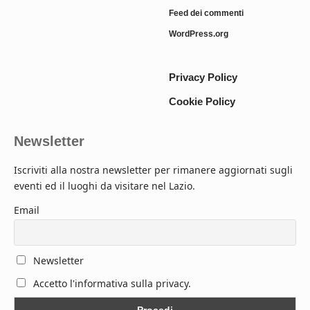
Feed dei commenti
WordPress.org
Privacy Policy
Cookie Policy
Newsletter
Iscriviti alla nostra newsletter per rimanere aggiornati sugli
eventi ed il luoghi da visitare nel Lazio.
Email
Newsletter
Accetto l'informativa sulla privacy.