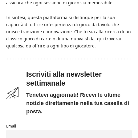
assicura che ogni sessione di gioco sia memorabile.
In sintesi, questa piattaforma si distingue per la sua
capacità di offrire un’esperienza di gioco da tavolo che
unisce tradizione e innovazione. Che tu sia alla ricerca di un
classico gioco di carte o di una nuova sfida, qui troverai
qualcosa da offrire a ogni tipo di giocatore.
Iscriviti alla newsletter
settimanale
Tenetevi aggiornati! Ricevi le ultime
notizie direttamente nella tua casella di
posta.
Email