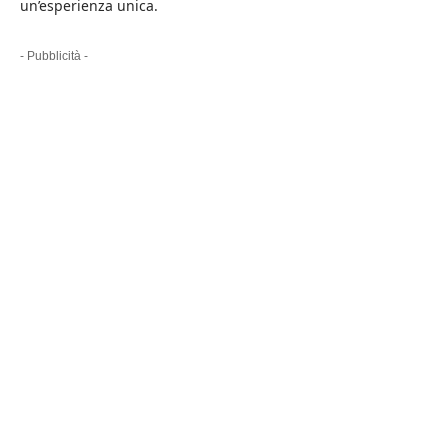
un’esperienza unica.
- Pubblicità -