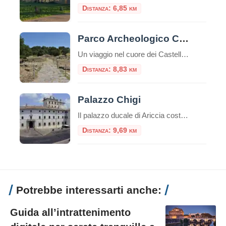
Distanza: 6,85 km
Parco Archeologico Culturale di Tuscolo
Un viaggio nel cuore dei Castelli Romani, tra storia, natura e panorami Il Parco Archeologico Culturale di Tuscolo si trova nel comune di Monte Porzio Catone, nel cuore dei Castelli Romani, a circa 25 km da Roma. La zona è facilmente raggiungibile in auto o con una combinazione di treno e navetta.Indice dei contenutiLa Storia […]
Distanza: 8,83 km
Palazzo Chigi
Il palazzo ducale di Ariccia costituisce un esempio unico di dimora barocca rimasta inalterata nel suo contesto ambientale e nel suo arredamento originario, a documentare il fasto di una delle più grandi casate papali italiane: i Chigi, già proprie
Distanza: 9,69 km
Potrebbe interessarti anche:
Guida all’intrattenimento