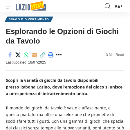
Aa
Font
Resizer
SVAGO E DIVERTIMENTO
Esplorando le Opzioni di Giochi
da Tavolo
3 Min Read
Last updated: 18/07/2025
Scopri la varietà di giochi da tavolo disponibili
presso
Rabona Casino
, dove l’emozione del gioco si unisce
a un’esperienza di intrattenimento unica.
Il mondo dei giochi da tavolo è vasto e affascinante, e
questa piattaforma offre una selezione che promette di
soddisfare tutti i gusti. Con una gamma di giochi che spazia
dai classici senza tempo alle nuove varianti, ogni utente può