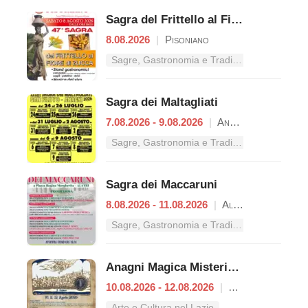
Sagra del Frittello al Fiore di Zucca
8.08.2026
|
Pisoniano
Sagre, Gastronomia e Tradizioni nel Lazio
Sagra dei Maltagliati
7.08.2026 - 9.08.2026
|
Anagni
Sagre, Gastronomia e Tradizioni nel Lazio
Sagra dei Maccaruni
8.08.2026 - 11.08.2026
|
Alatri
Sagre, Gastronomia e Tradizioni nel Lazio
Anagni Magica Misteriosa
10.08.2026 - 12.08.2026
|
Anagni
Arte e Cultura nel Lazio