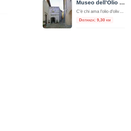
Museo dell’Olio della Sabina
C’è chi ama l’olio d’oliva e chi non ne può fare a meno. Per tutti loro, c’è un posto speciale in cui andare: il Museo dell’Olio della Sabina. Immaginatevi un luogo antico, in cui gli antichi mestieri vengono ancora praticati con orgoglio. Un luogo dove si può apprendere la storia e la cultura di una […]
Distanza: 9,30 km