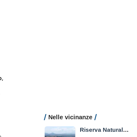
o,
ì
Nelle vicinanze
Riserva Naturale Regionale Nazzano, Tevere – Farfa