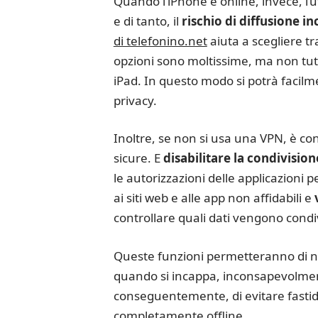
Quando l’iPhone è online, invece, l’u
e di tanto, il
rischio di diffusione in
di telefonino.net
aiuta a scegliere tra
opzioni sono moltissime, ma non tutt
iPad. In questo modo si potrà facilme
privacy.
Inoltre, se non si usa una VPN, è con
sicure. E
disabilitare la condivision
le autorizzazioni delle applicazioni 
ai siti web e alle app non affidabili e
controllare quali dati vengono condiv
Queste funzioni permetteranno di na
quando si incappa, inconsapevolmente
conseguentemente, di evitare fastidio
completamente offline.