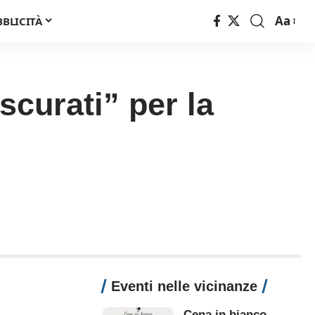
Aa
BBLICITÀ
Font
Resizer
scurati” per la
Eventi nelle vicinanze
Cena in bianco