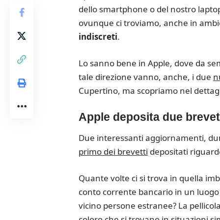
dello smartphone o del nostro lapto
ovunque ci troviamo, anche in ambi
indiscreti
.
Lo sanno bene in Apple, dove da semp
tale direzione vanno, anche, i due
n
Cupertino, ma scopriamo nel dettaglio
Apple deposita due brevett
Due interessanti aggiornamenti, dun
primo dei brevetti
depositati riguard
Quante volte ci si trova in quella imb
conto corrente bancario in un luogo 
vicino persone estranee? La pellicola
coloro che si trovano in situazioni sim