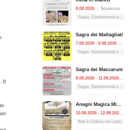
8.08.2026
|
Sgurgola
Sagre, Gastronomia e Tradizioni nel Lazio
Sagra dei Maltagliati
n
7.08.2026 - 9.08.2026
|
Ana
Sagre, Gastronomia e Tradizioni nel Lazio
Sagra dei Maccaruni
8.08.2026 - 11.08.2026
|
Al
 Il
Sagre, Gastronomia e Tradizioni nel Lazio
Anagni Magica Misteriosa
io
con
10.08.2026 - 12.08.2026
|
A
Arte e Cultura nel Lazio
ore