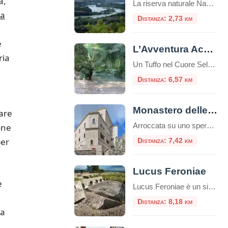
à,
La riserva naturale Nazzano Tevere-Farfa è un'area naturale protetta situata nei comuni di Nazzano, Torrita Tiberina, Montopoli di Sabina, in provincia di Roma.La riserva è stata la prima area naturale protetta istituita dalla Regione Lazio, nel 1
ta
Distanza: 2,73 km
e
L’Avventura Acquatica de “I 30 Guadi sul Farfa”
ria
Un Tuffo nel Cuore Selvaggio della Sabina Un’escursione che è un’immersione totale nella natura, un percorso avventuroso con i piedi costantemente a mollo nelle acque limpide di uno dei fiumi più affascinanti del Lazio. L’itinerario conosciuto come “I 30 Guadi sul Farfa” (o, più propriamente, “dei 30 Guadi”) offre un’esperienza unica e rigenerante, snodandosi da […]
Distanza: 6,57 km
n
Monastero delle Clarisse Eremite di Santa Maria della Provvidenza
are
Arroccata su uno sperone di roccia che domina la valle del Tevere, Fara in Sabina è un gioiello medievale della provincia di Rieti. Ma oltre i suoi vicoli pittoreschi e i panorami mozzafiato, il borgo custodisce un luogo dove il tempo sembra essersi fermato, un’isola di profonda spiritualità: il Monastero delle Clarisse Eremite di Santa […]
one
er
Distanza: 7,42 km
Lucus Feroniae
e
Lucus Feroniae è un sito archeologico collocato sull'antica via Tiberina vicino al casello autostradale della A1 Roma-Milano che sorge su una piattaforma di travertino, di origini molto antiche così come antichissime sono le origini del culto della d
Distanza: 8,18 km
ta