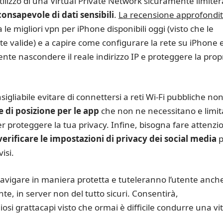
tilizzo di una Virtual Private Network sicuramente limiter
consapevole di dati sensibili
.
La recensione approfondi
 le migliori vpn per iPhone disponibili oggi (visto che le
e valide) e a capire come configurare la rete su iPhone 
nte nascondere il reale indirizzo IP e proteggere la prop
sigliabile evitare di connettersi a reti Wi-Fi pubbliche no
e di posizione per le app
che non ne necessitano e limit
per proteggere la tua privacy. Infine, bisogna fare attenzi
verificare le impostazioni di privacy dei social media
p
isi.
vigare in maniera protetta e tuteleranno l’utente anch
, in server non del tutto sicuri. Consentirà,
si grattacapi visto che ormai è difficile condurre una vi