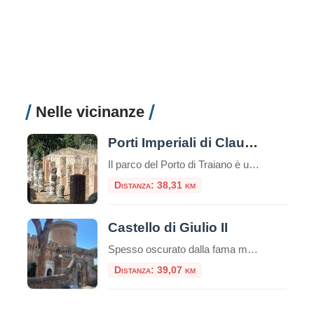
Nelle vicinanze
Porti Imperiali di Claudio e Traiano
Il parco del Porto di Traiano è un paesaggio di grandissimo valore culturale e naturale, in cui i resti dell’antico impianto portuale si legano al patrimonio arboreo e agli specchi d’acqua, in una unità armonica resa suggestiva dalle tracce del tempo
Distanza: 38,31 km
Castello di Giulio II
Spesso oscurato dalla fama mondiale dei vicini scavi archeologici romani, il Castello di Giulio II è una gemma rinascimentale che merita assolutamente una visita. Situato nel cuore del pittoresco borgo medievale di Ostia Antica, questa fortezza racconta una storia di papi guerrieri, dazi doganali e un fiume che ha cambiato corso. Se cercate una gita […]
Distanza: 39,07 km