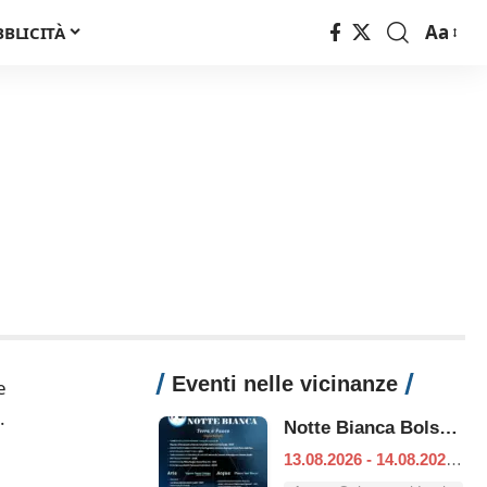
Aa
BBLICITÀ
Font
Resizer
Eventi nelle vicinanze
e
.
Notte Bianca Bolsena
13.08.2026 - 14.08.2026
|
B