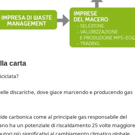
lla carta
ciclata?
ti delle discariche, dove giace marcendo e producendo gas
ide carbonica come al principale gas responsabile del
tano ha un potenziale di riscaldamento 25 volte maggiore
utori più significativi al cambiamento climatico globale.