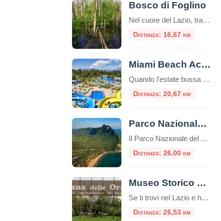
Bosco di Foglino
Nel cuore del Lazio, tra distese di verde e sentieri ricchi di fascino, si trova il Bosco di Foglino, un’area naturale che offre una delle esperienze più suggestive e autentiche per gli amanti della natura e della storia. Parte del comune di Nettuno, questo polmone verde si estende per circa 500 ettari e rappresenta uno […]
Distanza: 16,67 km
Miami Beach Acquapark Latina
Quando l’estate bussa alle porte e il caldo si fa sentire, la ricerca di un luogo dove rinfrescarsi e divertirsi diventa prioritaria. A Latina, la risposta è chiara: il Miami Beach Acquapark Latina rappresenta un’oasi di svago e adrenalina, ideale per famiglie, gruppi di amici e chiunque voglia trascorrere una giornata indimenticabile tra scivoli, piscine […]
Distanza: 20,67 km
Parco Nazionale del Circeo
Il Parco Nazionale del Circeo si estende per circa 8.500 ettari lungo la costa tirrenica del Lazio A solo una oretta di macchina dalla Capitale, a sud, si trova un’area naturale protetta dove convivono ambienti diversi creando un ecosistema perfetto.Indice dei contenutiGli ambienti del CirceoStoria del CirceoEscursioniINFORMAZIONI: Secondo la mitologia, la maga Circe, dopo aver […]
Distanza: 26,00 km
Museo Storico Piana delle Orme
Se ti trovi nel Lazio e hai voglia di fare un salto indietro nel tempo, il Museo Storico Piana delle Orme è una tappa davvero imperdibile. Un museo unico nel suo genere, perfetto per una gita fuori porta, adatto a famiglie, appassionati di storia, scuole e curiosi di ogni età. A pochi chilometri da Latina, […]
Distanza: 26,53 km