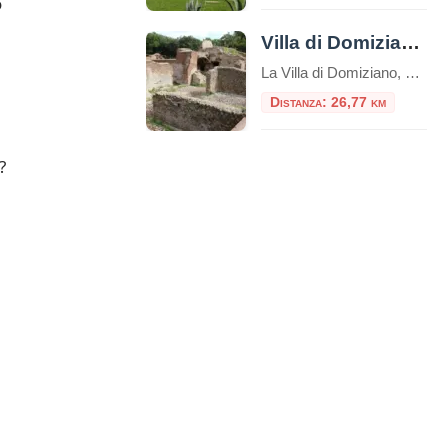
o
Villa di Domiziano a Sabaudia
La Villa di Domiziano, situata lungo la sponda orientale del Lago di Sabaudia (Lago di Paola), all’interno del Parco Nazionale del Circeo, è uno dei siti archeologici più suggestivi del litorale laziale. Un luogo dove la maestosità dell’antica Roma si fonde con la quiete della natura mediterranea. Un po’ di storia Costruita nel I secolo […]
Distanza: 26,77 km
?