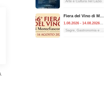
Arte e Cultura nel Lazio
Fiera del Vino di Montefiascone
1.08.2026 - 14.08.2026
|
Mo
Sagre, Gastronomia e Tradizioni nel Lazio
i.