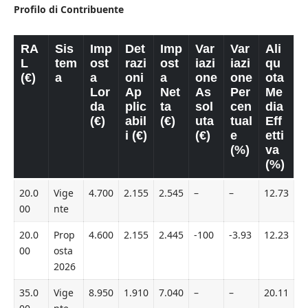
Profilo di Contribuente
RA
Sis
Imp
Det
Imp
Var
Var
Ali
L
tem
ost
razi
ost
iazi
iazi
qu
(€)
a
a
oni
a
one
one
ota
Lor
Ap
Net
As
Per
Me
da
plic
ta
sol
cen
dia
(€)
abil
(€)
uta
tual
Eff
i (€)
(€)
e
etti
(%)
va
(%)
20.0
Vige
4.700
2.155
2.545
–
–
12.73
00
nte
20.0
Prop
4.600
2.155
2.445
-100
-3.93
12.23
00
osta
2026
35.0
Vige
8.950
1.910
7.040
–
–
20.11