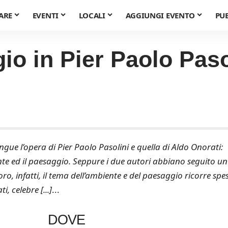
ARE
EVENTI
LOCALI
AGGIUNGI EVENTO
PU
o in Pier Paolo Paso
gue l’opera di Pier Paolo Pasolini e quella di Aldo Onorati:
iente ed il paesaggio. Seppure i due autori abbiano seguito un
o, infatti, il tema dell’ambiente e del paesaggio ricorre spe
i, celebre [...]
...
DOVE