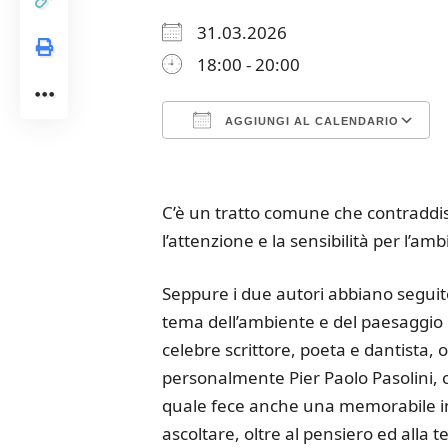
31.03.2026
18:00 - 20:00
AGGIUNGI AL CALENDARIO
Download ICS
Google Calendar
iCalendar
Office 365
Outloo
C’è un tratto comune che contraddist
l’attenzione e la sensibilità per l’am
Seppure i due autori abbiano seguito
tema dell’ambiente e del paesaggio ri
celebre scrittore, poeta e dantista, 
personalmente Pier Paolo Pasolini, c
quale fece anche una memorabile in
ascoltare, oltre al pensiero ed alla 