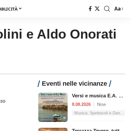
Aa
BBLICITÀ
Font
Resizer
lini e Aldo Onorati
Eventi nelle vicinanze
Versi e musica E.A. Mario - Mirabolante storia di un genio napoletano
sso
8.08.2026
|
Nemi
Musica, Spettacoli e Danza nel Lazio
Terrazza Tevere, tutti i concerti dal 3 al 9 agosto