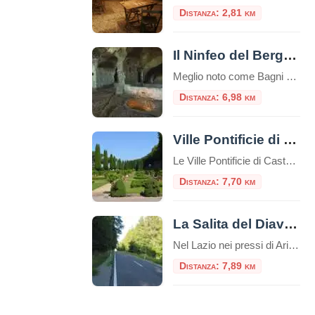
Distanza: 2,81 km
Il Ninfeo del Bergantino
Meglio noto come Bagni di Diana, il Ninfeo Bergantino si trova sulla riva occidentale del Lago Albano, circa a metà strada tra il Ninfeo Dorico e l'Emissario del lago. Seguendo la riva occidentale del lago di Albano, dopo circa due chilometri in senso a
Distanza: 6,98 km
Ville Pontificie di Castel Gandolfo
Le Ville Pontificie di Castel Gandolfo sono un insieme di palazzi e giardini appartenenti al Vaticano; estese per circa 55 ettari, più della Città del Vaticano nel centro di Roma che è solo 44 ettari. È una delle più grandi aree extraterritoriali della Santa Sede in Italia. Comprende il Palazzo Papale e tre ville storiche: […]
Distanza: 7,70 km
La Salita del Diavolo, la strada antigravitazionale
Nel Lazio nei pressi di Ariccia sui Castelli Romani esiste una strada magica, la “Salita Stregata” o “Salita del Diavolo“: lungo una salita rettilinea, ogni cosa lasciata libera sul suolo, invece di scendere inizia a salire! La strada si trova precisamente al Km. 11,600 della Strada Statale 218, a pochi passi da Roma. Questo insolito […]
Distanza: 7,89 km