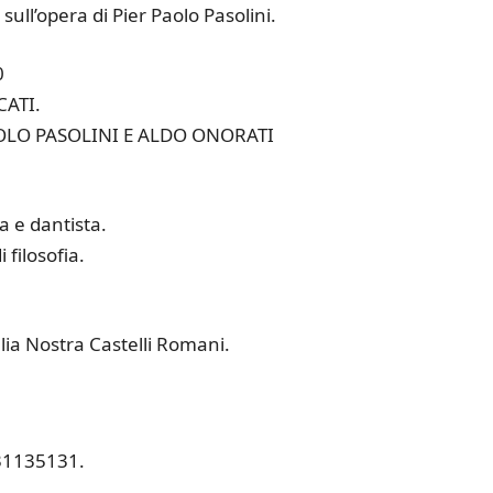
, sull’opera di Pier Paolo Pasolini.
0
CATI.
AOLO PASOLINI E ALDO ONORATI
 e dantista.
filosofia.
alia Nostra Castelli Romani.
31135131.