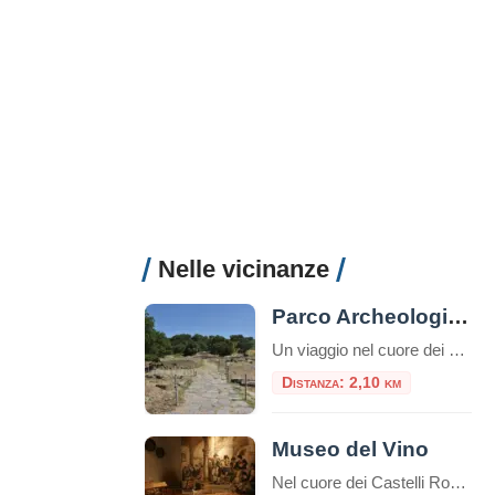
Nelle vicinanze
Parco Archeologico Culturale di Tuscolo
Un viaggio nel cuore dei Castelli Romani, tra storia, natura e panorami Il Parco Archeologico Culturale di Tuscolo si trova nel comune di Monte Porzio Catone, nel cuore dei Castelli Romani, a circa 25 km da Roma. La zona è facilmente raggiungibile in auto o con una combinazione di treno e navetta. Breve storia Tusculum […]
Distanza: 2,10 km
Museo del Vino
Nel cuore dei Castelli Romani, Monte Porzio Catone ospita il Museo del Vino, un luogo che celebra la tradizione vitivinicola del territorio. Inaugurato il 12 aprile 2024, il museo è situato nei locali dell’ex stazione ferroviaria, attiva dal 1916 al 1944, ora trasformata in uno spazio culturale che racconta la storia e l’identità enologica della […]