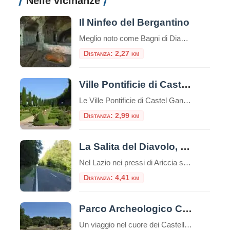
Nelle vicinanze
Il Ninfeo del Bergantino
Meglio noto come Bagni di Diana, il Ninfeo Bergantino si trova sulla riva occidentale del Lago Albano, circa a metà strada tra il Ninfeo Dorico e l'Emissario del lago. Seguendo la riva occidentale del lago di Albano, dopo circa due chilometri in senso a
Distanza: 2,27 km
Ville Pontificie di Castel Gandolfo
Le Ville Pontificie di Castel Gandolfo sono un insieme di palazzi e giardini appartenenti al Vaticano; estese per circa 55 ettari, più della Città del Vaticano nel centro di Roma che è solo 44 ettari. È una delle più grandi aree extraterritoriali della Santa Sede in Italia. Comprende il Palazzo Papale e tre ville storiche: […]
Distanza: 2,99 km
La Salita del Diavolo, la strada antigravitazionale
Nel Lazio nei pressi di Ariccia sui Castelli Romani esiste una strada magica, la “Salita Stregata” o “Salita del Diavolo“: lungo una salita rettilinea, ogni cosa lasciata libera sul suolo, invece di scendere inizia a salire! La strada si trova precisamente al Km. 11,600 della Strada Statale 218, a pochi passi da Roma. Questo insolito […]
Distanza: 4,41 km
Parco Archeologico Culturale di Tuscolo
Un viaggio nel cuore dei Castelli Romani, tra storia, natura e panorami Il Parco Archeologico Culturale di Tuscolo si trova nel comune di Monte Porzio Catone, nel cuore dei Castelli Romani, a circa 25 km da Roma. La zona è facilmente raggiungibile in auto o con una combinazione di treno e navetta. Breve storia Tusculum […]