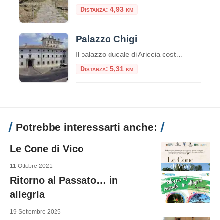
Distanza: 4,93 km
Palazzo Chigi
Il palazzo ducale di Ariccia costituisce un esempio unico di dimora barocca rimasta inalterata nel suo contesto ambientale e nel suo arredamento originario, a documentare il fasto di una delle più grandi casate papali italiane: i Chigi, già proprie
Distanza: 5,31 km
Potrebbe interessarti anche:
Le Cone di Vico
11 Ottobre 2021
Ritorno al Passato… in
allegria
19 Settembre 2025