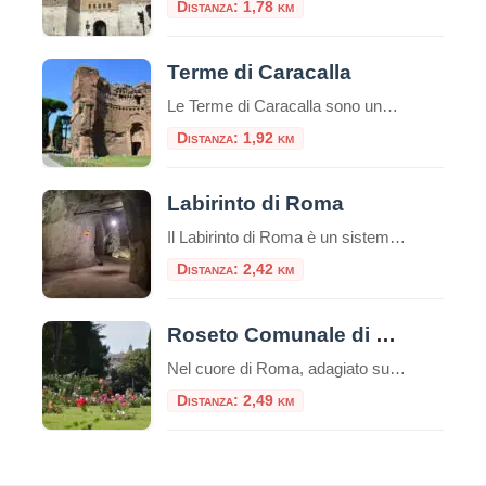
Distanza: 1,78 km
Terme di Caracalla
Le Terme di Caracalla sono uno dei siti archeologici più importanti e impressionanti di Roma, Italia.Queste terme furono costruite durante il regno dell’imperatore romano Caracalla, il cui nome è associato al loro nome.La costruzione delle Terme di Caracalla iniziò nel 212 d.C. e fu completata nel 216 d.C. durante i regni degli imperatori Settimio Severo […]
Distanza: 1,92 km
Labirinto di Roma
Il Labirinto di Roma è un sistema di gallerie sotterranee che si estende per circa 5 km, di cui 1,5 km sono accessibili al pubblico tramite visite guidate a piedi o in bicicletta. Queste gallerie furono originariamente scavate a partire dal I secolo d.C. per l’estrazione di materiali da costruzione, come la pozzolana, utilizzati nella […]
Distanza: 2,42 km
Roseto Comunale di Roma
Nel cuore di Roma, adagiato sulle dolci pendici del colle Aventino, si nasconde un gioiello di rara bellezza: il Roseto Comunale. Lontano dal trambusto del centro, questo incantevole giardino offre una vista mozzafiato che spazia dal Circo Massimo ai resti del Palatino, regalando un’esperienza sensoriale unica tra i profumi e i colori di oltre mille […]
Distanza: 2,49 km