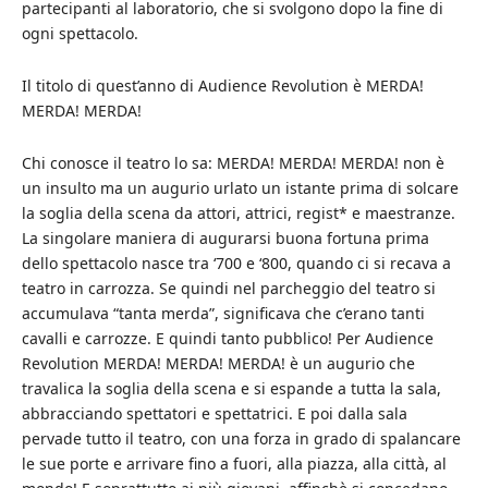
partecipanti al laboratorio, che si svolgono dopo la fine di
ogni spettacolo.
Il titolo di quest’anno di Audience Revolution è MERDA!
MERDA! MERDA!
Chi conosce il teatro lo sa: MERDA! MERDA! MERDA! non è
un insulto ma un augurio urlato un istante prima di solcare
la soglia della scena da attori, attrici, regist* e maestranze.
La singolare maniera di augurarsi buona fortuna prima
dello spettacolo nasce tra ‘700 e ‘800, quando ci si recava a
teatro in carrozza. Se quindi nel parcheggio del teatro si
accumulava “tanta merda”, significava che c’erano tanti
cavalli e carrozze. E quindi tanto pubblico! Per Audience
Revolution MERDA! MERDA! MERDA! è un augurio che
travalica la soglia della scena e si espande a tutta la sala,
abbracciando spettatori e spettatrici. E poi dalla sala
pervade tutto il teatro, con una forza in grado di spalancare
le sue porte e arrivare fino a fuori, alla piazza, alla città, al