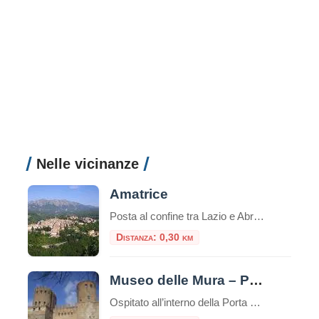
Nelle vicinanze
Amatrice
Posta al confine tra Lazio e Abruzzo, si trova Amatrice (955 s.l.m.). Il territorio si articola in un altipiano centrale, tra i 900 e i 1000 metri, ospitante il lago Scandarello e le numerose frazioni che le fanno da contorno.
Distanza: 0,30 km
Museo delle Mura – Porta San Sebastiano
Ospitato all’interno della Porta San Sebastiano delle mura Aureliane, il Museo delle Mura è stato realizzato nel 1990 ed offre ai visitatori un itinerario didattico che ripercorre la storia delle fortificazioni della città, dall’età regia e re