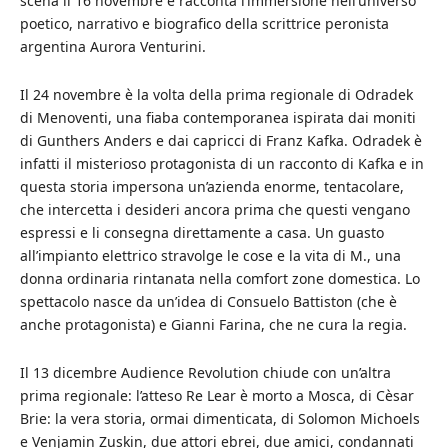
scena il 16 novembre e racconta l’immersione nell’universo
poetico, narrativo e biografico della scrittrice peronista
argentina Aurora Venturini.
Il 24 novembre è la volta della prima regionale di Odradek
di Menoventi, una fiaba contemporanea ispirata dai moniti
di Gunthers Anders e dai capricci di Franz Kafka. Odradek è
infatti il misterioso protagonista di un racconto di Kafka e in
questa storia impersona un’azienda enorme, tentacolare,
che intercetta i desideri ancora prima che questi vengano
espressi e li consegna direttamente a casa. Un guasto
all’impianto elettrico stravolge le cose e la vita di M., una
donna ordinaria rintanata nella comfort zone domestica. Lo
spettacolo nasce da un’idea di Consuelo Battiston (che è
anche protagonista) e Gianni Farina, che ne cura la regia.
Il 13 dicembre Audience Revolution chiude con un’altra
prima regionale: l’atteso Re Lear è morto a Mosca, di Cèsar
Brie: la vera storia, ormai dimenticata, di Solomon Michoels
e Venjamin Zuskin, due attori ebrei, due amici, condannati