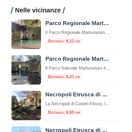
Nelle vicinanze
Parco Regionale Marturanum
Il Parco Regionale Marturanum è oasi incontaminata situata nel comune di Barbarano Romano, nella Tuscia ViterbeseSi estende per circa 1240 ettari in zona collinare con a Nord Ovest i monti della Tolfa e i Monti Cimini a Est. Detto anche “il Parco degli Etruschi” conserva numerose testimonianze archeologiche legate agli Etruschi e ad altre popolazioni […]
Distanza: 8,21 km
Parco Regionale Marturanum
Il Parco Naturale Marturanum è sicuramente un luogo di straordinaria bellezza naturale. Offre paesaggi mozzafiato, tra cui colline verdi, fiori selvatici, corsi d’acqua cristallina e una varietà di fauna. Immerso nella natura, potrai goderti la pace e la tranquillità che solo luoghi come questo possono offrire. Questo parco è un tesoro di biodiversità, con una […]
Distanza: 8,21 km
Necropoli Etrusca di Castel d’Asso
La Necropoli di Castel d’Asso, l’antica Axia, è un importante sito archeologico etrusco situato nella regione del Lazio, in Italia, a circa 7 chilometri a nord-ovest di Viterbo.Questa necropoli è una delle più grandi e meglio conservate della civiltà etrusca, un’antica civiltà pre-romana che esisteva nell’Italia centrale tra l’VIII e il I secolo a.C.Il sito […]
Distanza: 8,85 km
Necropoli Etrusca di Norchia