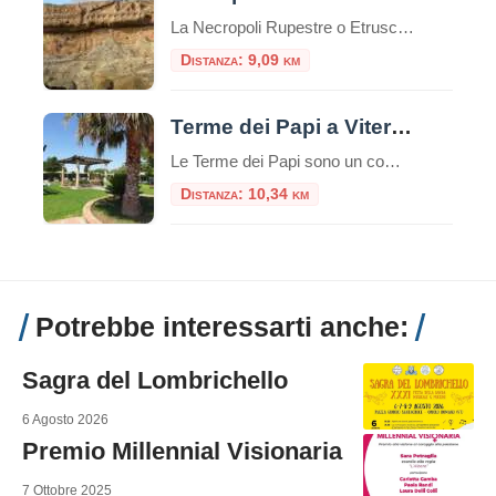
La Necropoli Rupestre o Etrusca di Norchia è un antico sito archeologico situato nelle vicinanze di Vetralla, una cittadina nella regione del Lazio in Italia. Si tratta di una necropoli, cioè un’area dove sono presenti tombe e sepolture, caratterizzata da un particolare tipo di tomba, chiamata “tomba a camera rupestre”, scavata nella roccia tufacea. Le […]
Distanza: 9,09 km
Terme dei Papi a Viterbo
Le Terme dei Papi sono un complesso termale situato nella città di Viterbo, nel Lazio.Queste terme sono conosciute per la loro storia antica e la reputazione di offrire benefici per la salute e il benessere. Storia e Origine delle Terme dei Papi Le Terme dei Papi hanno una lunga storia che risale all’epoca romana.Il nome […]
Distanza: 10,34 km
Potrebbe interessarti anche:
Sagra del Lombrichello
6 Agosto 2026
Premio Millennial Visionaria
7 Ottobre 2025