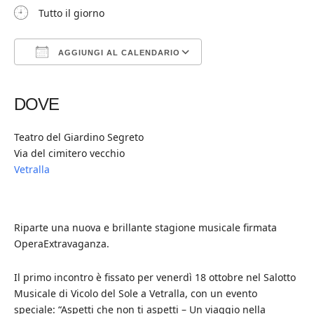
Tutto il giorno
AGGIUNGI AL CALENDARIO
Download ICS
Google Calendar
iCalendar
Office 365
Outlook Live
DOVE
Teatro del Giardino Segreto
Via del cimitero vecchio
Vetralla
Riparte una nuova e brillante stagione musicale firmata
OperaExtravaganza.
Il primo incontro è fissato per venerdì 18 ottobre nel Salotto
Musicale di Vicolo del Sole a Vetralla, con un evento
speciale: “Aspetti che non ti aspetti – Un viaggio nella