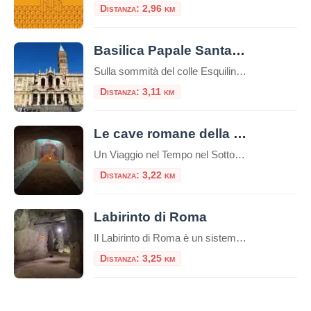
Distanza: 2,96 km
Basilica Papale Santa Maria Maggiore
Sulla sommità del colle Esquilino sorge la Basilica di Santa Maria Maggiore (o Basilica Liberiana), una delle quattro basiliche papali di Roma. Secondo la leggenda papa Liberio costruì una chiesa nel luogo, in cui, nella notte tra il 4 ed il 5 agosto del 358, sarebbe apparsa la neve sul colle dell’Esquilino, un evento miracoloso […]
Distanza: 3,11 km
Le cave romane della Caffarella
Un Viaggio nel Tempo nel Sottosuolo di Roma Nel cuore pulsante di Roma, celato all’interno della splendida cornice naturale del Parco Regionale dell’Appia Antica, si nasconde un tesoro di storia e mistero: le Cave Romane della Caffarella. Questo affascinante complesso ipogeo offre un’esperienza di viaggio unica, portando i visitatori a esplorare un mondo sotterraneo che […]
Distanza: 3,22 km
Labirinto di Roma
Il Labirinto di Roma è un sistema di gallerie sotterranee che si estende per circa 5 km, di cui 1,5 km sono accessibili al pubblico tramite visite guidate a piedi o in bicicletta. Queste gallerie furono originariamente scavate a partire dal I secolo d.C. per l’estrazione di materiali da costruzione, come la pozzolana, utilizzati nella […]
Distanza: 3,25 km