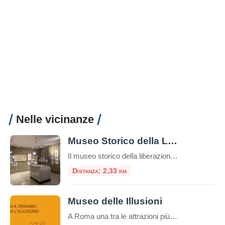
Nelle vicinanze
Museo Storico della Liberazione
Il museo storico della liberazione a Roma è un luogo di memoria e testimonianza della lotta per la libertà e la democrazia durante il periodo dell’occupazione nazista nella capitale italiana. Questa struttura è stata inaugurata nel 1955 e si trova nel cuore del quartiere Esquilino, nel centro storico della città. Appena entrati nel museo, ci […]
Distanza: 2,33 km
Museo delle Illusioni
A Roma una tra le attrazioni più insolite, divertenti e interessanti del mondo: il Museo delle Illusioni. Dal 12 novembre la venue internazionale sarà aperta al pubblico della capitale, in via Merulana 17. Roma è infatti la 38° città nel mondo – la seconda in Italia dopo Milano – ad avere una sede del museo interattivo […]