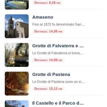
Distanza: 8,26 km
Amaseno
Fino al 1872 fu denominato San Lorenzo di Campagna. Amaseno si trova nella Valle dell'Amaseno, tra gli Ausoni (a est-sud-ovest) e i monti Lepini (a nord). Le montagne si innalzano dai 700 metri fino ai 1090 metri, e la montagna più alta è il Monte
Distanza: 14,38 km
Grotte di Falvaterra e Rio Obaco
Le Grotte di Falvaterra si trovano all'interno del Monumento naturale delle “Grotte di Falvaterra e Rio Obaco”, un'area nel comune di Falvaterra con un sistema sotterraneo di grotte carsiche lunghe più di 5 chilometri che si snoda all'inter
Distanza: 14,98 km
Grotte di Pastena
Le Grotte di Pastena sono un sistema di grotte situato nel comune di Pastena, in provincia di Frosinone, nel Parco Naturale Regionale Monti Ausoni e Lago di Fondi. Sono una delle attrazioni turistiche più popolari della zona e offrono ai visitatori la possibilità di esplorare un complesso sotterraneo di grotte e cavità naturali. Le Grotte […]
Distanza: 15,12 km
Il Castello e il Parco di San Martino