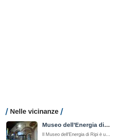
Nelle vicinanze
Museo dell’Energia di Ripi
Il Museo dell’Energia di Ripi è un laboratorio didattico, museo geologico e museo scientifico insieme, un luogo ideale per comprendere il mondo dell’Energia. L’idea iniziale nasce dalla presenza di alcuni pozzi di petrolio, ancora oggi in funzione e dal recupero di due manufatti dismessi, un mattatoio e un lavatoio. A Ripi fu scoperto uno dei […]