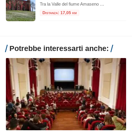
Tra la Valle del fiume Amaseno e il Borgo di Fossanova, nel comune di Priverno si trova il Castello di San Martino o “Palazzo Tolomeo Gallio”. Attorno la tenuta è presente un bellissimo bosco riconosciuto come “Monumento Naturale Bosco del Castello di San Martino”. La storia e struttura di Palazzo Tolomeo Gallio Il palazzo, di […]
Distanza: 17,05 km
Potrebbe interessarti anche: