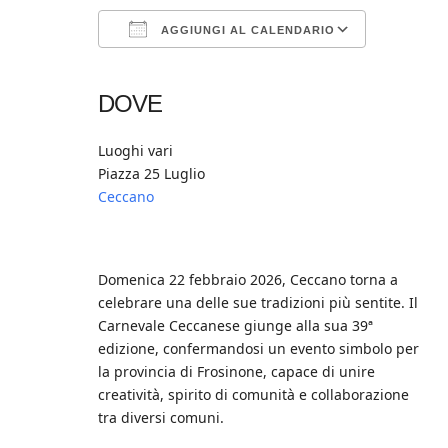
AGGIUNGI AL CALENDARIO
Download ICS
Google Calendar
iCalendar
Office 365
Outlook Live
DOVE
Luoghi vari
Piazza 25 Luglio
Ceccano
Domenica 22 febbraio 2026, Ceccano torna a
celebrare una delle sue tradizioni più sentite. Il
Carnevale Ceccanese giunge alla sua 39ª
edizione, confermandosi un evento simbolo per
la provincia di Frosinone, capace di unire
creatività, spirito di comunità e collaborazione
tra diversi comuni.