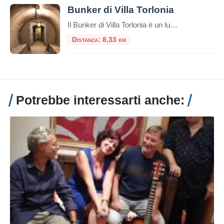
Bunker di Villa Torlonia
Il Bunker di Villa Torlonia è un luogo di grande interesse storico e culturale situato all’interno dell’omonima villa, un tempo residenza ufficiale di Benito Mussolini. Questo rifugio antiaereo, costruito durante la Seconda Guerra Mondiale, rappresenta una testimonianza tangibile delle strategie di difesa adottate durante il conflitto e del periodo storico in cui è stato realizzato. […]
Distanza: 8,33 km
Potrebbe interessarti anche: