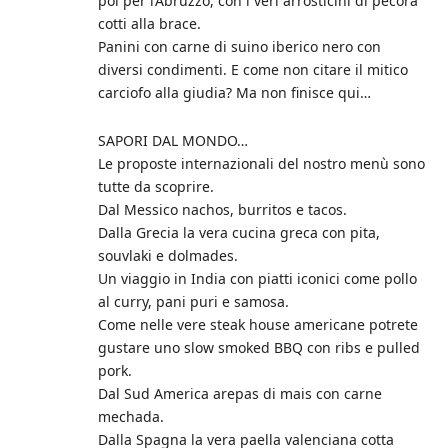
poi per l’Abruzzo, con i veri arrosticini di pecora
cotti alla brace.
Panini con carne di suino iberico nero con
diversi condimenti. E come non citare il mitico
carciofo alla giudia? Ma non finisce qui…
SAPORI DAL MONDO…
Le proposte internazionali del nostro menù sono
tutte da scoprire.
Dal Messico nachos, burritos e tacos.
Dalla Grecia la vera cucina greca con pita,
souvlaki e dolmades.
Un viaggio in India con piatti iconici come pollo
al curry, pani puri e samosa.
Come nelle vere steak house americane potrete
gustare uno slow smoked BBQ con ribs e pulled
pork.
Dal Sud America arepas di mais con carne
mechada.
Dalla Spagna la vera paella valenciana cotta