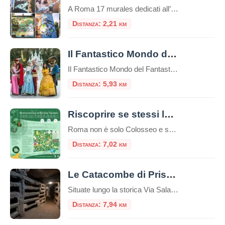
A Roma 17 murales dedicati all’Agenda 2030 ONU diffondono la cultura della sostenibilità attraverso la street art Con l’ultimo muro del noto street artist Fabio Petani da poco realizzato, si conclude ufficialmente la III edizione di Street Art For Rights a Roma, il festival che racconta e diffonde la cultura della sostenibilità attraverso la street […]
Distanza: 2,21 km
Il Fantastico Mondo del Fantastico
Il Fantastico Mondo del Fantastico è un parco a tema situato nel suggestivo Castello di Lunghezza, alle porte di Roma. Questo parco offre un’esperienza immersiva nel mondo della fantasia, ideale per famiglie e appassionati di storie senza tempo.​ All’interno del parco, i visitatori possono assistere a spettacoli dal vivo che riportano in vita personaggi leggendari, […]
Distanza: 5,93 km
Riscoprire se stessi lungo il sentiero “VerdIdentità”
Roma non è solo Colosseo e sanpietrini. Nel cuore pulsante del Municipio II, nascosta tra il traffico della Nomentana, si apre un’oasi inaspettata dove il tempo sembra rallentare: Villa Leopardi. Proprio qui è stato appena inaugurato un percorso unico nel suo genere nella Capitale, il Sentiero Ecopsicologico “VerdIdentità”. Se cerchi una pausa dalla frenesia urbana […]
Distanza: 7,02 km
Le Catacombe di Priscilla
Situate lungo la storica Via Salaria, a pochi chilometri dal centro di Roma, le Catacombe di Priscilla rappresentano uno dei più straordinari tesori archeologici e spirituali della cristianità antica. Conosciute come la “Regina delle Catacombe”, questo complesso funerario sotterraneo custodisce alcuni degli affreschi cristiani più antichi e preziosi al mondo, testimonianza silenziosa ma eloquente della […]
Distanza: 7,94 km