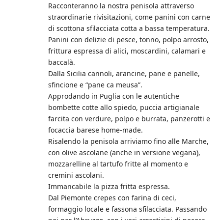
Racconteranno la nostra penisola attraverso
straordinarie rivisitazioni, come panini con carne
di scottona sfilacciata cotta a bassa temperatura.
Panini con delizie di pesce, tonno, polpo arrosto,
frittura espressa di alici, moscardini, calamari e
baccalà.
Dalla Sicilia cannoli, arancine, pane e panelle,
sfincione e “pane ca meusa”.
Approdando in Puglia con le autentiche
bombette cotte allo spiedo, puccia artigianale
farcita con verdure, polpo e burrata, panzerotti e
focaccia barese home-made.
Risalendo la penisola arriviamo fino alle Marche,
con olive ascolane (anche in versione vegana),
mozzarelline al tartufo fritte al momento e
cremini ascolani.
Immancabile la pizza fritta espressa.
Dal Piemonte crepes con farina di ceci,
formaggio locale e fassona sfilacciata. Passando