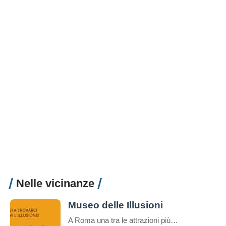
Nelle vicinanze
Museo delle Illusioni
A Roma una tra le attrazioni più insolite, divertenti e interessanti del mondo: il Museo delle Illusioni. Dal 12 novembre la venue internazionale sarà aperta al pubblico della capitale, in via Merulana 17. Roma è infatti la 38° città nel mondo – la seconda in Italia dopo Milano – ad avere una sede del museo interattivo […]