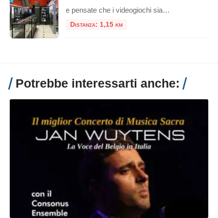
e pensate che i videogiochi siano solo un passatempo moderno, il GAMM Game Museum di Roma è pronto a farvi cambiare idea. Situato a pochi passi dalla Stazione Termini, questo spazio non è una semplice sala giochi, ma un vero e proprio polo culturale riconosciuto, dove la storia del medium interattivo viene preservata, studiata e, […]
Distanza: 1,15 km
Potrebbe interessarti anche: