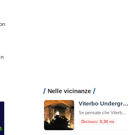
con
un
Nelle vicinanze
Viterbo Underground: alla scoperta di un mondo sotterraneo
Se pensate che Viterbo sia solo una città di piazze storiche, chiese medievali e terme curative, preparatevi a scoprire una faccia segreta della città: il suo sottosuolo, ricco di misteri, leggende e storia dimenticata. Viterbo, infatti, non è solo la “Città dei Papi” – ma è anche una delle città italiane che custodisce un labirinto […]
Distanza: 0,36 km