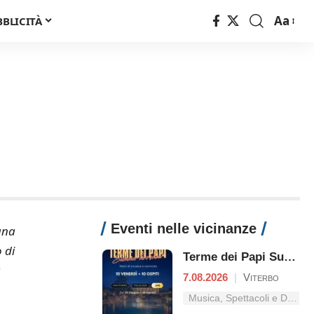
Aa
BBLICITÀ
Font
Resizer
Eventi nelle vicinanze
una
 di
Terme dei Papi Summer Live Show
a
7.08.2026
|
Viterbo
Musica, Spettacoli e Danza nel Lazio