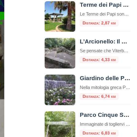
Terme dei Papi a Viterbo
Le Terme dei Papi sono un complesso termale situato nella città di Viterbo, nel Lazio.Queste terme sono conosciute per la loro storia antica e la reputazione di offrire benefici per la salute e il benessere. Storia e Origine delle Terme dei Papi Le Terme dei Papi hanno una lunga storia che risale all’epoca romana.Il nome […]
Distanza: 2,87 km
L’Arcionello: Il Canyon Segreto alle Porte di Viterbo
Se pensate che Viterbo sia “solo” il Palazzo dei Papi e le terme, preparatevi a una sorpresa. A pochi passi dalle mura medievali della città, un cuneo di verde selvaggio si insinua verso il cuore della Tuscia: è la Riserva Naturale Regionale della Valle dell’Arcionello. Per un turista, scoprire l’Arcionello è come trovare un passaggio […]
Distanza: 4,33 km
Giardino delle Peonie – Centro Botanico Moutan
Nella mitologia greca Peon, medico degli dei e allievo di Esculapio, curò Plutone da una ferita usando proprio radici di peonia. Il dio, per ringraziarlo, donò a Peon l’immortalità trasformandolo in un fiore: la peonia. Il Centro Botanico Moutan Il giardino del Centro Botanico Moutan è rinomato per la sua collezione di peonie di origine […]
Distanza: 6,74 km
Parco Cinque Sensi
Immaginate di togliervi le scarpe, abbandonare per qualche ora lo smartphone e immergervi completamente nella natura, riscoprendo il mondo attraverso il tatto, l’udito, l’olfatto, la vista e persino il gusto. Non è la descrizione di un sogno, ma l’esperienza reale che vi attende al Parco Cinque Sensi di Vitorchiano, un’oasi unica nel cuore della Tuscia […]
Distanza: 6,83 km