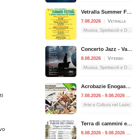
Vetralla Summer Festival
7.08.2026
|
Vetralla
Musica, Spettacoli e Danza nel Lazio
Concerto Jazz - Van Gogh
8.08.2026
|
Viterbo
Musica, Spettacoli e Danza nel Lazio
Acrobazie Enogastronomiche
ti
7.08.2026 - 9.08.2026
|
Vit
Arte e Cultura nel Lazio
Terra di cammini e tradizioni
ivo
8.08.2026 - 9.08.2026
|
Vet