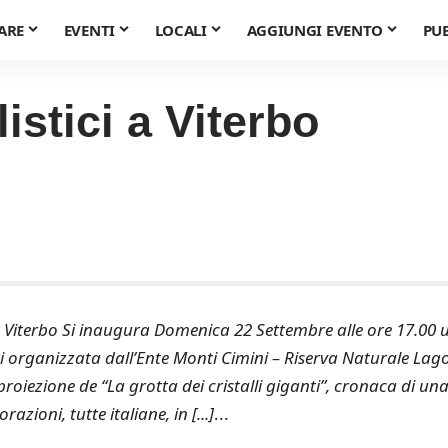
ARE
EVENTI
LOCALI
AGGIUNGI EVENTO
PU
stici a Viterbo
a Viterbo Si inaugura Domenica 22 Settembre alle ore 17.00 
 organizzata dall’Ente Monti Cimini – Riserva Naturale Lago
oiezione de “La grotta dei cristalli giganti”, cronaca di un
azioni, tutte italiane, in [...]
...