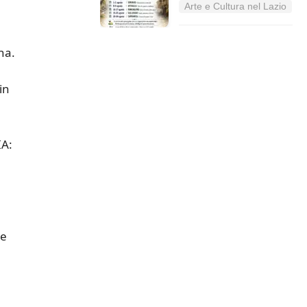
Arte e Cultura nel Lazio
na.
in
IA:
re