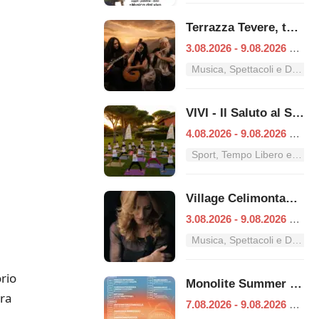
Terrazza Tevere, tutti i concerti dal 3 al 9 agosto
3.08.2026 - 9.08.2026
|
Ro
Musica, Spettacoli e Danza nel Lazio
VIVI - Il Saluto al Sole
4.08.2026 - 9.08.2026
|
Ro
Sport, Tempo Libero e Divertimento nel Lazio
Village Celimontana: gli appuntamenti dal 3 al 9 agosto
3.08.2026 - 9.08.2026
|
Ro
Musica, Spettacoli e Danza nel Lazio
orio
Monolite Summer Fest
tra
7.08.2026 - 9.08.2026
|
Lan