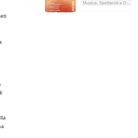
Musica, Spettacoli e Danza nel Lazio
eti
a
à
i
lla
na