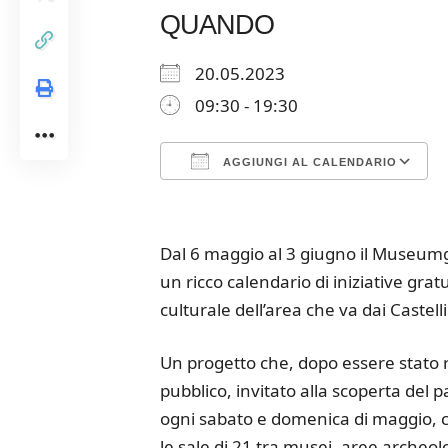
QUANDO
20.05.2023
09:30 - 19:30
AGGIUNGI AL CALENDARIO
Download ICS
Google Calendar
iCalendar
Office 365
Outloo
Dal 6 maggio al 3 giugno il Museum
un ricco calendario di iniziative gra
culturale dell’area che va dai Castell
Un progetto che, dopo essere stato r
pubblico, invitato alla scoperta del p
ogni sabato e domenica di maggio, con
le sale di 21 tra musei, aree archeolog