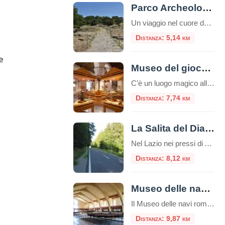
Parco Archeologico Culturale di Tuscolo
Un viaggio nel cuore dei Castelli Romani, tra storia, natura e panorami Il Parco Archeologico Culturale di Tuscolo si trova nel comune di Monte Porzio Catone, nel cuore dei Castelli Romani, a circa 25 km da Roma. La zona è facilmente raggiungibile in auto o con una combinazione di treno e navetta. Breve storia Tusculum […]
Distanza: 5,14 km
e
Museo del giocattolo di Zagarolo
C’è un luogo magico alle porte di Roma dove il tempo sembra essersi fermato, un posto dove i ricordi prendono forma e i sogni dell’infanzia sono conservati con cura. Stiamo parlando del Museo del Giocattolo di Zagarolo, uno scrigno di tesori che affascina non solo i bambini, ma anche e soprattutto gli adulti, trasportandoli in […]
Distanza: 7,74 km
La Salita del Diavolo, la strada antigravitazionale
Nel Lazio nei pressi di Ariccia sui Castelli Romani esiste una strada magica, la “Salita Stregata” o “Salita del Diavolo“: lungo una salita rettilinea, ogni cosa lasciata libera sul suolo, invece di scendere inizia a salire! La strada si trova precisamente al Km. 11,600 della Strada Statale 218, a pochi passi da Roma. Questo insolito […]
Distanza: 8,12 km
Museo delle navi romane di Nemi
Il Museo delle navi romane di Nemi è un luogo unico nel suo genere, che custodisce due preziose reliquie della storia romana: due scafi di navi dalle misure rispettivamente di m. 71,30 x 20 e m. 73 x 24. Risalenti una al I secolo d.C. e l’altra al II secolo d.C., entrambe ritrovate nel lago […]
Distanza: 9,87 km