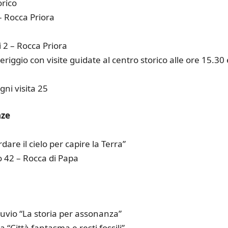
orico
 Rocca Priora
 2 – Rocca Priora
iggio con visite guidate al centro storico alle ore 15.30 
ni visita 25
nze
re il cielo per capire la Terra”
 42 – Rocca di Papa
vio “La storia per assonanza”
“Città fantasma e resti fossili”