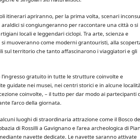
oli itinerari apriranno, per la prima volta, scenari inconsu
li araldici si congiungeranno per raccontare una città o si
tigiani locali e leggendari ciclopi. Tra arte, scienza e
ari si muoveranno come moderni grantouristi, alla scopert
li sul territorio che tanto affascinarono i viaggiatori e gli
 l’ingresso gratuito in tutte le strutture coinvolte e
site guidate nei musei, nei centri storici e in alcune localit
cezione coinvolte, – il tutto per dar modo ai partecipanti d
ante l’arco della giornata.
 alcuni luoghi di straordinaria attrazione come il Bosco de
zia di Rossilli a Gavignano e l’area archeologica di Pia
i mediante navette dedicate. Le navette saranno attivate