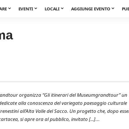
ARE
EVENTI
LOCALI
AGGIUNGI EVENTO
PU
ma
andtour organizza “Gli itinerari del Museumgrandtour” un
, dedicate alla conoscenza del variegato paesaggio culturale
renestini all’Alta Valle del Sacco. Un progetto che, dopo esse
tacea, si apre ora al pubblico, invitato [...]
...