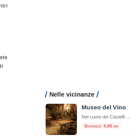
ntri
eate
ti
Nelle vicinanze
Museo del Vino
Nel cuore dei Castelli Romani, Monte Porzio Catone ospita il Museo del Vino, un luogo che celebra la tradizione vitivinicola del territorio. Inaugurato il 12 aprile 2024, il museo è situato nei locali dell’ex stazione ferroviaria, attiva dal 1916 al 1944, ora trasformata in uno spazio culturale che racconta la storia e l’identità enologica della […]
Distanza: 4,95 km