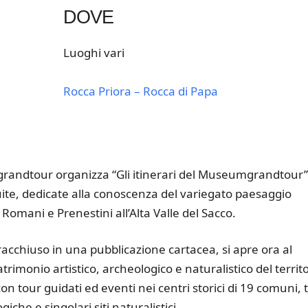
DOVE
Luoghi vari
Rocca Priora – Rocca di Papa
k Live
grandtour organizza “Gli itinerari del Museumgrandtour”
tuite, dedicate alla conoscenza del variegato paesaggio
i Romani e Prenestini all’Alta Valle del Sacco.
acchiuso in una pubblicazione cartacea, si apre ora al
atrimonio artistico, archeologico e naturalistico del territ
 tour guidati ed eventi nei centri storici di 19 comuni, 
iche e singolari siti naturalistici.