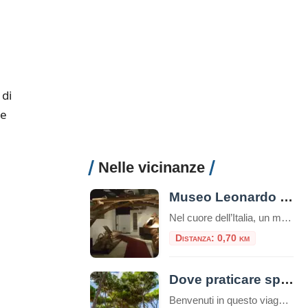
 di
 e
Nelle vicinanze
Museo Leonardo Da Vinci Experience
Nel cuore dell’Italia, un museo straordinario invita i visitatori a intraprendere un viaggio affascinante attraverso la mente di uno dei più grandi geni della storia: Leonardo da Vinci. Il Museo Leonardo Da Vinci Experience non è semplicemente un museo tradizionale, ma un’esperienza interattiva che permette di toccare con mano l’eredità del maestro del Rinascimento. Un […]
Distanza: 0,70 km
Dove praticare sport a Roma: consigli utili e attività da svolgere nella capitale
Benvenuti in questo viaggio attraverso le migliori opportunità per praticare sport nella vivace e storica città di Roma. La Capitale italiana non è solo un tesoro di arte, cultura e gastronomia, ma offre anche numerose possibilità per mantenere uno stile di vita attivo e sano, oltre che ecologico. Che siate residenti o turisti, appassionati di sport all’aria aperta o alla […]