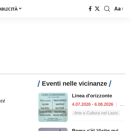
Aa
BBLICITÀ
Font
Resizer
Eventi nelle vicinanze
Linea d'orizzonte
nté
4.07.2026 - 6.08.2026
|
Roma
Arte e Cultura nel Lazio
Roma c'è! Visite guidate (anche per bambini) dal 29 luglio al 6 agosto 2026