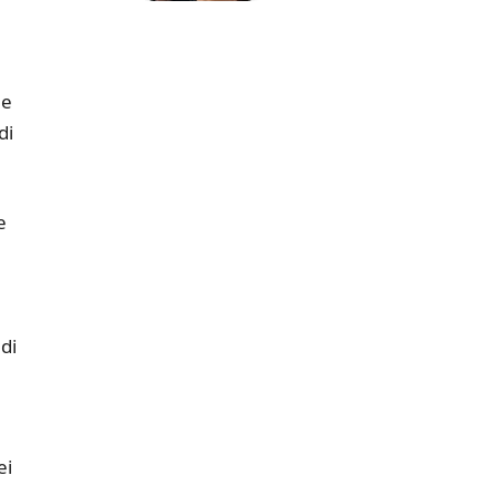
he
di
e
e
 di
ei