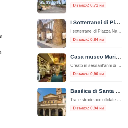
Distanza: 0,71 km
I Sotterranei di Piazza Navona
I sotterranei di Piazza Navona sono un complesso di ambienti sotterranei situati sotto la famosa Piazza Navona di Roma, in Italia. Questi sotterranei sono noti come “Stadio di Domiziano” e rappresentano uno dei siti archeologici più importanti della città. Piazza Navona, la più bella piazza barocca di Roma, occupa la pista dell’antico “Stadio di Domiziano”, […]
le
Distanza: 0,84 km
à
Casa museo Mario Praz
Creato in sessant'anni di appassionato collezionismo da Mario Praz (Roma 1896-1982) anglista e critico di levatura internazionale, al Casa Museo Mario Praz si presenta come una dimora nobiliare del secolo XIX. Mario Praz - pescatore, scrittore e
Distanza: 0,90 km
Basilica di Santa Maria in Trastevere
Tra le strade acciottolate e l’atmosfera bohémienne del quartiere Trastevere, sorge una delle più antiche e affascinanti chiese di Roma: la Basilica di Santa Maria in Trastevere. Un luogo che unisce spiritualità, storia e bellezza artistica in un unico colpo d’occhio. Un’antichità che affascina Secondo la tradizione, la basilica fu fondata nel III secolo d.C. […]
Distanza: 0,94 km