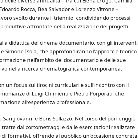
 delle diverse annualità – tra cui Elena D’Ugo, Camilla
o Edoardo Rocca, Bea Salvador e Lorenzo Vitrone –
voro svolto durante il triennio, condividendo processi
 produttive affrontate nella realizzazione dei progetti.
alla didattica del cinema documentario, con gli interventi
 e Simone Isola, che approfondiranno l’approccio teorico
 formazione nell’ambito del documentario e delle sue
o vivo nella ricerca cinematografica contemporanea.
n un focus sui tirocini curriculari e sull’incontro con il
imonianze di Luigi Chimienti e Pietro Porporati, che
rmazione all’esperienza professionale.
 Sangiovanni e Boris Sollazzo. Nel corso del pomeriggio
tratte dai cortometraggi e dalle esercitazioni realizzate
i cicli formativi, offrendo al pubblico un’occasione concreta