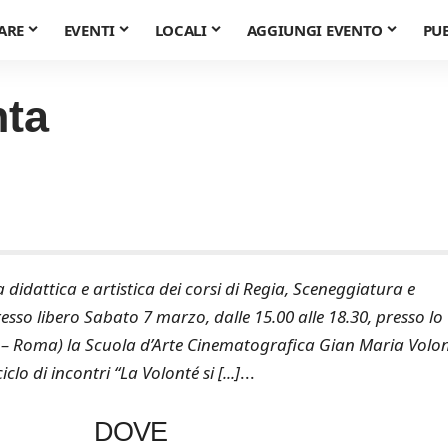
ARE
EVENTI
LOCALI
AGGIUNGI EVENTO
PU
nta
idattica e artistica dei corsi di Regia, Sceneggiatura e
so libero Sabato 7 marzo, dalle 15.00 alle 18.30, presso lo
 1 – Roma) la Scuola d’Arte Cinematografica Gian Maria Volo
o di incontri “La Volonté si [...]
...
DOVE