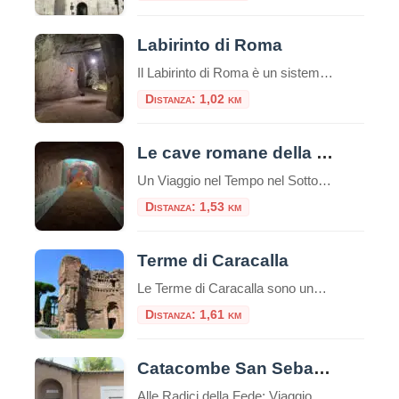
Labirinto di Roma
Il Labirinto di Roma è un sistema di gallerie sotterranee che si estende per circa 5 km, di cui 1,5 km sono accessibili al pubblico tramite visite guidate a piedi o in bicicletta. Queste gallerie furono originariamente scavate a partire dal I secolo d.C. per l’estrazione di materiali da costruzione, come la pozzolana, utilizzati nella […]
Distanza: 1,02 km
Le cave romane della Caffarella
Un Viaggio nel Tempo nel Sottosuolo di Roma Nel cuore pulsante di Roma, celato all’interno della splendida cornice naturale del Parco Regionale dell’Appia Antica, si nasconde un tesoro di storia e mistero: le Cave Romane della Caffarella. Questo affascinante complesso ipogeo offre un’esperienza di viaggio unica, portando i visitatori a esplorare un mondo sotterraneo che […]
Distanza: 1,53 km
Terme di Caracalla
Le Terme di Caracalla sono uno dei siti archeologici più importanti e impressionanti di Roma, Italia.Queste terme furono costruite durante il regno dell’imperatore romano Caracalla, il cui nome è associato al loro nome.La costruzione delle Terme di Caracalla iniziò nel 212 d.C. e fu completata nel 216 d.C. durante i regni degli imperatori Settimio Severo […]
Distanza: 1,61 km
Catacombe San Sebastiano
Alle Radici della Fede: Viaggio nelle Catacombe di San Sebastiano sull’Appia Antica Immerse nel verde suggestivo della Via Appia Antica, le Catacombe di San Sebastiano rappresentano una delle testimonianze più affascinanti e stratificate della Roma cristiana e pagana. Questo luogo non è solo un cimitero sotterraneo, ma uno scrigno di storia che custodisce la memoria […]