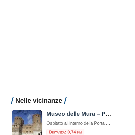
Nelle vicinanze
Museo delle Mura – Porta San Sebastiano
Ospitato all’interno della Porta San Sebastiano delle mura Aureliane, il Museo delle Mura è stato realizzato nel 1990 ed offre ai visitatori un itinerario didattico che ripercorre la storia delle fortificazioni della città, dall’età regia e re
Distanza: 0,74 km