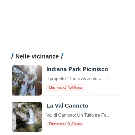
Nelle vicinanze
Indiana Park Picinisco
Il progetto “Parco Avventura – educativo”, è rivolto a tutto il pubblico interessato ad interagire in modo originale con la natura, in quanto esso rappresenta un’occasione di divertimento a diretto contatto con la natura offrendo inoltre co
Distanza: 4,46 km
La Val Canneto
Val di Canneto: Un Tuffo tra Fede e Natura nel Cuore del Lazio Incastonata come una gemma preziosa nel Parco Nazionale d’Abruzzo, Lazio e Molise, la Val di Canneto, nel territorio di Settefrati, è una meta che sa unire in modo sublime la spiritualità di un luogo sacro al fascino selvaggio e incontaminato della natura […]
Distanza: 9,24 km