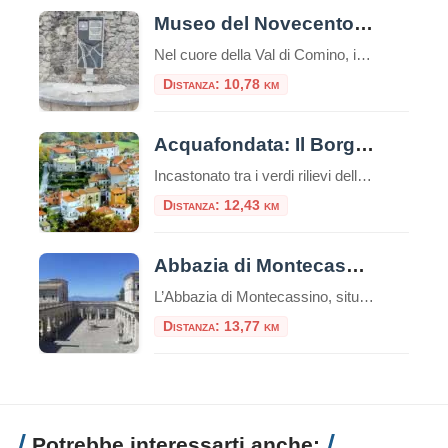
Museo del Novecento e della Shoah: un viaggio nella memoria
Nel cuore della Val di Comino, incastonato tra le montagne del Basso Lazio e a breve distanza dal Parco Nazionale d’Abruzzo, Lazio e Molise, sorge un luogo che è al contempo un monito, un archivio e un abbraccio: il Museo del Novecento e della Shoah di San Donato Val di Comino. Questo spazio non è […]
Distanza: 10,78 km
Acquafondata: Il Borgo della Zampogna Tra Natura Incontaminata e Storia in Ciociaria
Incastonato tra i verdi rilievi dell’Appennino laziale, a quasi mille metri di altitudine, sorge Acquafondata, un piccolo ma sorprendente comune situato nel cuore della Ciociaria, in provincia di Frosinone. Abbracciato dai maestosi Monti della Meta e, più precisamente, dalle vette dell’Aquilone e della Monna (sul versante meridionale delle Mainarde), questo pittoresco borgo è la meta […]
Distanza: 12,43 km
Abbazia di Montecassino
L’Abbazia di Montecassino, situata a Cassino (FR), è una delle abbazie più antiche e importanti del mondo. La sua storia è ricca e affonda le radici nell’antichità. Nel corso dei secoli, Montecassino fu distrutta e ricostruita più volte. Fu distrutta dai Longobardi nel 577, dai Saraceni nel 883 e dai Normanni nel 1349. La distruzione […]
Distanza: 13,77 km
Potrebbe interessarti anche: