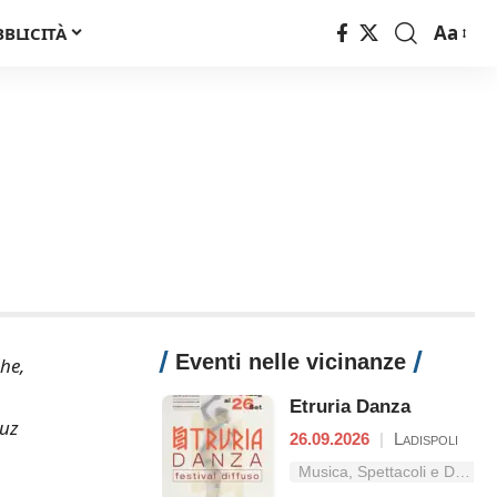
Aa
BBLICITÀ
Font
Resizer
Eventi nelle vicinanze
che,
Etruria Danza
guz
26.09.2026
|
Ladispoli
Musica, Spettacoli e Danza nel Lazio