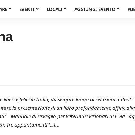
ARE
EVENTI
LOCALI
AGGIUNGI EVENTO
PU
ina
iberi e felici in Italia, da sempre luogo di relazioni autenti
spitare la presentazione di un libro profondamente affine alla
na” – Manuale di risveglio per veterinari visionari di Livia La
a. Tre appuntamenti [...]
...