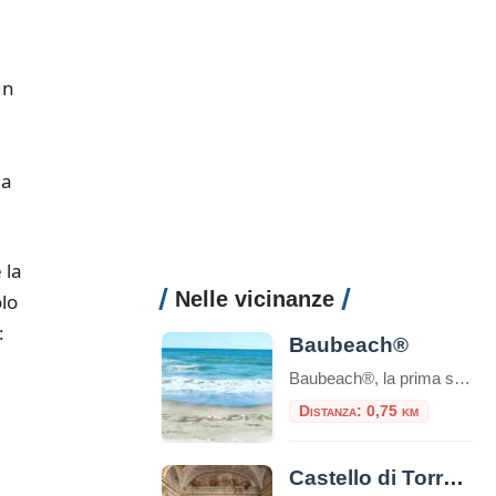
un
ia
 la
Nelle vicinanze
lo
:
Baubeach®
Baubeach®, la prima spiaggia in Italia per cani liberi e felici, a Maccarese, Comune di Fiumicino, è aperta e attende i suoi amati Soci. Il momento migliore dell’anno per godere della elioterapia è proprio questo, quindi l’Associazione Baubeach Village ha affrettato tutte le pratiche di ricomposizione della struttura, che ogni anno viene totalmente smontata dal […]
Distanza: 0,75 km
Castello di Torre in Pietra