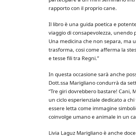
rapporto con il proprio cane.
Il libro è una guida poetica e potent
viaggio di consapevolezza, unendo pr
Una medicina che non separa, ma unis
trasforma, cosi come afferma la stess
e tesse fili tra Regni.”
In questa occasione sarà anche possi
Dott.ssa Marigliano condurrà da se
“Tre giri dovrebbero bastare! Cani, 
un ciclo esperienziale dedicato a ch
essere letta come immagine simbolic
coinvolge umano e animale in un c
Livia Laguz Marigliano è anche docen