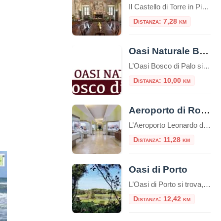
Il Castello di Torre in Pietra (o Castello Falconieri) è un antico castello situato nella regione del Lazio, in Italia. Si trova a circa 30 chilometri a nord-ovest di Roma, vicino al comune di Fiumicino. Il castello prende il nome dalla torre di difesa in pietra, che è l’elemento principale dell’edificio. La sua costruzione risale […]
Distanza: 7,28 km
Oasi Naturale Bosco di Palo
L’Oasi Bosco di Palo si estende per circa 120 ettari nel comune di Ladispoli, in provincia di Roma, a pochi passi dal Mar Tirreno. È un raro esempio di bosco planiziale costiero che conserva ancora le caratteristiche originarie della vegetazione mediterranea, oggi quasi del tutto scomparsa lungo le coste italiane. Storia e tutela Fondata nel […]
Distanza: 10,00 km
Aeroporto di Roma Fiumicino: esposte tre sculture etrusche di inestimabile valore
L’Aeroporto Leonardo da Vinci di Fiumicino aggiunge un nuovo tassello al suo percorso di valorizzazione culturale con l’inaugurazione dell’esposizione “Etruschi per l’eternità”, una mostra che celebra la raffinatezza della civiltà etrusca attraverso tre sculture provenienti dalle collezioni del Museo Nazionale Etrusco di Villa Giulia. Questo progetto rappresenta una straordinaria opportunità per migliaia di passeggeri, che possono immergersi […]
Distanza: 11,28 km
Oasi di Porto
L’Oasi di Porto si trova, in una suggestiva cornice naturale, alla foce del Tevere, nei pressi di Fiumicino e si estende intorno all’antico Porto di Traiano, costruito nel II secolo d.C. sul preesistente Porto di Claudio. L’elemento caratterizzante è il lago, l’antico bacino portuale fatto costruire dall’imperatore Traiano (98 – 117 d.C.), in sostituzione del […]
Distanza: 12,42 km