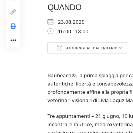
QUANDO
23.08.2025
16:00 - 18:00
AGGIUNGI AL CALENDARIO
Download ICS
Google Calendar
iCalendar
Office 365
Outloo
Baubeach®, la prima spiaggia per cani 
autentiche, libertà e consapevolezza,
profondamente affine alla propria fil
veterinari visionari di Livia Laguz M
Tre appuntamenti – 21 giugno, 19 lugl
incontrare l’autrice, medico veterin
partecipare a un mini seminario int