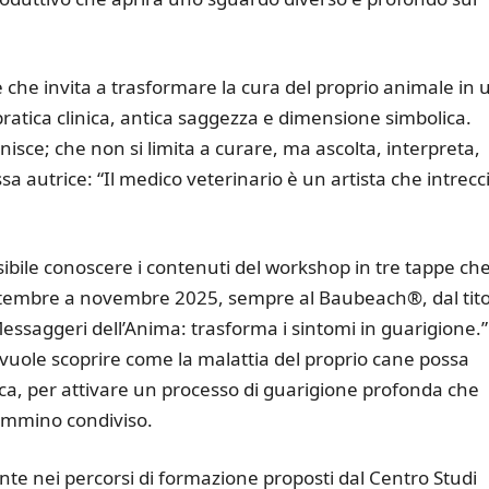
e che invita a trasformare la cura del proprio animale in 
atica clinica, antica saggezza e dimensione simbolica.
ce; che non si limita a curare, ma ascolta, interpreta,
a autrice: “Il medico veterinario è un artista che intrecc
bile conoscere i contenuti del workshop in tre tappe che
ttembre a novembre 2025, sempre al Baubeach®, dal tito
Messaggeri dell’Anima: trasforma i sintomi in guarigione.”
i vuole scoprire come la malattia del proprio cane possa
a, per attivare un processo di guarigione profonda che
ammino condiviso.
te nei percorsi di formazione proposti dal Centro Studi