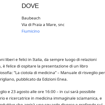
DOVE
Baubeach
Via di Praia a Mare, snc
Fiumicino
k Live
liberi e felici in Italia, da sempre luogo di relazioni
 è felice di ospitare la presentazione di un libro
osofia: “La ciotola di medicina” – Manuale di risveglio per
arigliano, pubblicato da Edizioni Enea.
io e 23 agosto alle ore 16:00 – in cui sarà possibile
ario e ricercatrice in medicina immaginale sciamanica, e
roduttivo che aprirà uno sguardo diverso e profondo sul