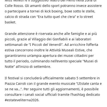
Miss Velletri e il suggestivo Teatro del Fieno nella zona di
Colle Rosso. Gli amanti dello sport potranno invece assistere
o partecipare a tornei di kick boxing, boxe sotto le stelle,
calcio di strada con “Era tutto quel che c’era” e lo street
basket.
Grande attenzione è riservata anche alle famiglie e ai più
piccoli, grazie al Villaggio dei Gonfiabili e ai laboratori
settimanali de “I Piccoli del Venerdì”. Ad arricchire l’offerta
estiva concorrono inoltre le Attività Museali Estive, che
garantiranno un’ampia apertura dei musei cittadini per
tutto il periodo, culminando nell’evento speciale “Musei di
Notte” all’inizio di settembre.
Il festival si concluderà ufficialmente sabato 5 settembre in
Piazza Cairoli con il grande evento musicale “L’Estate canta e
se ne va…”. Per seguire tutti gli aggiornamenti, è possibile
consultare i canali social ufficiali tramite l’hashtag dedicato
#estateveliterna2026.