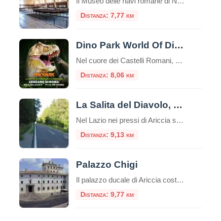
Il Museo delle navi romane di Nemi è un luogo unico nel suo genere, che custodisce due preziose reliquie della storia romana: due scafi di navi dalle misure rispettivamente di m. 71,30 x 20 e m. 73 x 24. Risalenti una al I secolo d.C. e l’altra al II secolo d.C., entrambe ritrovate nel lago […]
Distanza: 7,77 km
Dino Park World Of Dinosaurs
Nel cuore dei Castelli Romani, a pochi chilometri da Roma, si nasconde un’esperienza unica che permette di fare un salto indietro nel tempo di milioni di anni. Il Dino Park World Of Dinosaurs di Genzano di Roma è un parco tematico dedicato interamente ai giganti del passato, che offre un’avventura coinvolgente ed educativa per tutta […]
Distanza: 8,06 km
La Salita del Diavolo, la strada antigravitazionale
Nel Lazio nei pressi di Ariccia sui Castelli Romani esiste una strada magica, la “Salita Stregata” o “Salita del Diavolo“: lungo una salita rettilinea, ogni cosa lasciata libera sul suolo, invece di scendere inizia a salire! La strada si trova precisamente al Km. 11,600 della Strada Statale 218, a pochi passi da Roma. Questo insolito […]
Distanza: 9,13 km
Palazzo Chigi
Il palazzo ducale di Ariccia costituisce un esempio unico di dimora barocca rimasta inalterata nel suo contesto ambientale e nel suo arredamento originario, a documentare il fasto di una delle più grandi casate papali italiane: i Chigi, già proprie
Distanza: 9,77 km