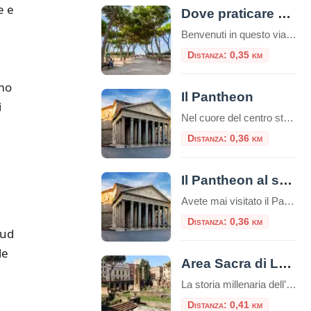
e e
Dove praticare sport a Roma: consigli utili e attività da svolgere nella capitale
Benvenuti in questo viaggio attraverso le migliori opportunità per praticare sport nella vivace e storica città di Roma. La Capitale italiana non è solo un tesoro di arte, cultura e gastronomia, ma offre anche numerose possibilità per mantenere uno stile di vita attivo e sano, oltre che ecologico. Che siate residenti o turisti, appassionati di sport all’aria aperta o alla […]
Distanza: 0,35 km
amo
Il Pantheon
i
Nel cuore del centro storico di Roma, a pochi passi da Piazza Navona e dalla Fontana di Trevi, sorge uno dei monumenti più straordinari dell’antichità: il Pantheon, capolavoro dell’architettura romana, ancora oggi tra gli edifici meglio conservati dell’intero mondo classico. Breve storia del Pantheon Il nome Pantheon deriva dal greco e significa “tempio di tutti […]
Distanza: 0,36 km
Il Pantheon al solstizio d’inverno
Avete mai visitato il Pantheon il 21 dicembre? Sapete cosa succede? Uno straordinario effetto luminoso che si può ammirare solo un questa data, nel solstizio d’inverno. Il Tempio Solare L’oculus, unica finestra da cui penetra luce e calore, rende il Pantheon un “tempio solare“.Da l’oculus, un raggio di sole penetra all’interno e gira a seconda […]
Distanza: 0,36 km
Sud
le
Area Sacra di Largo Argentina
La storia millenaria dell’Area Sacra di Largo Argentina, dal 20 giugno, si offre al pubblico con un nuovo percorso che per la prima volta consente di accedere al sito e visitarlo in modo sistematico, leggendone le fasi di vita dall’età repubblicana attraverso l’epoca imperiale e medievale, fino alla riscoperta avvenuta nel secolo scorso con le demolizioni […]
Distanza: 0,41 km