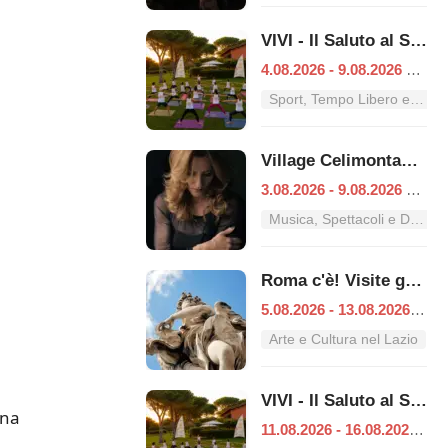
VIVI - Il Saluto al Sole
4.08.2026 - 9.08.2026
|
Ro
Sport, Tempo Libero e Divertimento nel Lazio
Village Celimontana: gli appuntamenti dal 3 al 9 agosto
3.08.2026 - 9.08.2026
|
Ro
Musica, Spettacoli e Danza nel Lazio
Roma c'è! Visite guidate (anche per bambini) dal 5 al 13 agosto 2026
5.08.2026 - 13.08.2026
|
Ro
Arte e Cultura nel Lazio
VIVI - Il Saluto al Sole
una
11.08.2026 - 16.08.2026
|
R