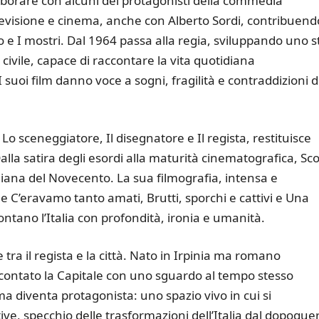
aborare con alcuni dei protagonisti della commedia
 televisione e cinema, anche con Alberto Sordi, contribuend
o e I mostri. Dal 1964 passa alla regia, sviluppando uno st
ivile, capace di raccontare la vita quotidiana
 suoi film danno voce a sogni, fragilità e contraddizioni d
i Lo sceneggiatore, Il disegnatore e Il regista, restituisce
lla satira degli esordi alla maturità cinematografica, Sco
aliana del Novecento. La sua filmografia, intensa e
e C’eravamo tanto amati, Brutti, sporchi e cattivi e Una
ntano l’Italia con profondità, ironia e umanità.
tra il regista e la città. Nato in Irpinia ma romano
ccontato la Capitale con uno sguardo al tempo stesso
ma diventa protagonista: uno spazio vivo in cui si
ttive, specchio delle trasformazioni dell’Italia dal dopogue