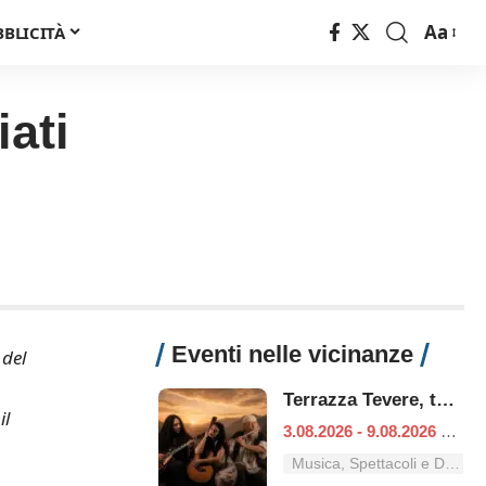
Aa
BBLICITÀ
Font
Resizer
ati
Eventi nelle vicinanze
 del
Terrazza Tevere, tutti i concerti dal 3 al 9 agosto
il
3.08.2026 - 9.08.2026
|
Ro
Musica, Spettacoli e Danza nel Lazio