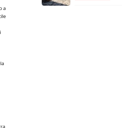
o a
ile
i
la
rra