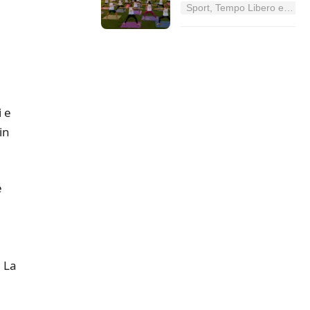
Sport, Tempo Libero e Divertimento nel Lazio
 e
in
e
. La