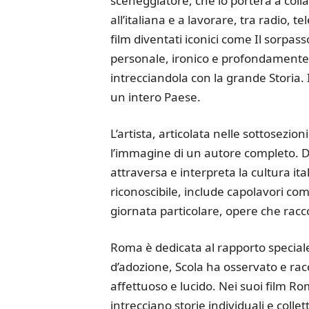
sceneggiatore, che lo porterà a coll
all’italiana e a lavorare, tra radio,
film diventati iconici come Il sorpass
personale, ironico e profondamente c
intrecciandola con la grande Storia. I
un intero Paese.
L’artista, articolata nelle sottosezion
l’immagine di un autore completo. Da
attraversa e interpreta la cultura it
riconoscibile, include capolavori com
giornata particolare, opere che racco
Roma è dedicata al rapporto speciale 
d’adozione, Scola ha osservato e ra
affettuoso e lucido. Nei suoi film Ro
intrecciano storie individuali e colle