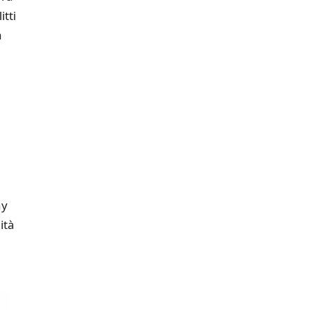
itti
a
ny
ità