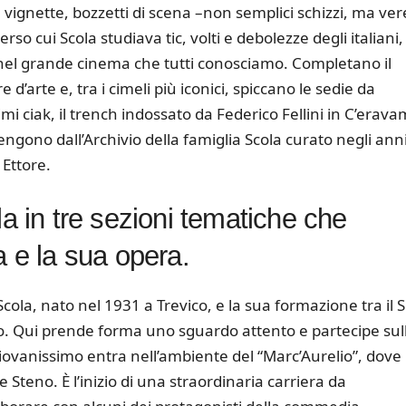
te, vignette, bozzetti di scena –non semplici schizzi, ma ver
rso cui Scola studiava tic, volti e debolezze degli italiani,
 nel grande cinema che tutti conosciamo. Completano il
d’arte e, tra i cimeli più iconici, spiccano le sedie da
imi ciak, il trench indossato da Federico Fellini in C’erav
engono dall’Archivio della famiglia Scola curato negli ann
Ettore.
la in tre sezioni tematiche che
a e la sua opera.
e Scola, nato nel 1931 a Trevico, e la sua formazione tra il 
no. Qui prende forma uno sguardo attento e partecipe sul
giovanissimo entra nell’ambiente del “Marc’Aurelio”, dove
i e Steno. È l’inizio di una straordinaria carriera da