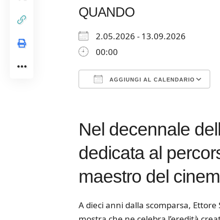
QUANDO
2.05.2026 - 13.09.2026
00:00
AGGIUNGI AL CALENDARIO
Download ICS
Google Calendar
iCalendar
Office 365
Outloo
Nel decennale del
dedicata al percor
maestro del cinema
A dieci anni dalla scomparsa, Ettore
mostra che ne celebra l’eredità crea