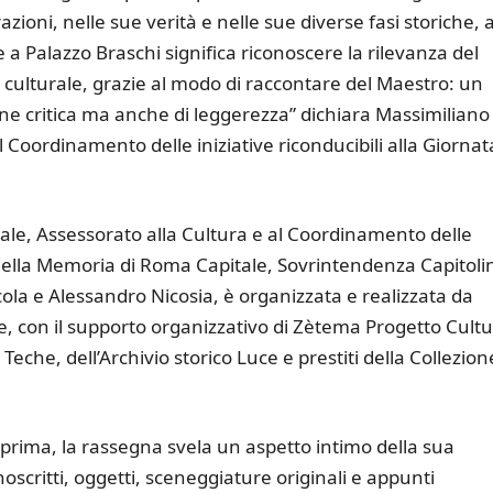
zioni, nelle sue verità e nelle sue diverse fasi storiche, 
 a Palazzo Braschi significa riconoscere la rilevanza del
tà culturale, grazie al modo di raccontare del Maestro: un
one critica ma anche di leggerezza” dichiara Massimiliano
l Coordinamento delle iniziative riconducibili alla Giornat
le, Assessorato alla Cultura e al Coordinamento delle
ta della Memoria di Roma Capitale, Sovrintendenza Capitoli
Scola e Alessandro Nicosia, è organizzata e realizzata da
, con il supporto organizzativo di Zètema Progetto Cultu
 Teche, dell’Archivio storico Luce e prestiti della Collezion
prima, la rassegna svela un aspetto intimo della sua
oscritti, oggetti, sceneggiature originali e appunti