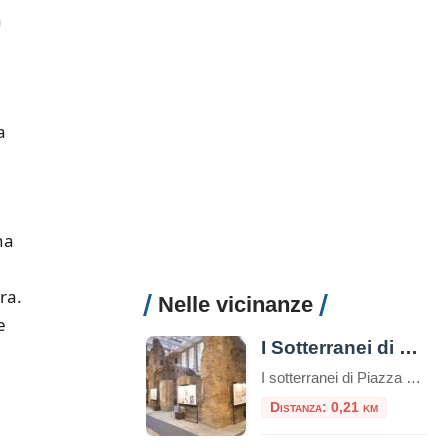
a
a
na
ra.
Nelle vicinanze
e
I Sotterranei di Piazza Navona
I sotterranei di Piazza Navona sono un complesso di ambienti sotterranei situati sotto la famosa Piazza Navona di Roma, in Italia. Questi sotterranei sono noti come “Stadio di Domiziano” e rappresentano uno dei siti archeologici più importanti della città. Piazza Navona, la più bella piazza barocca di Roma, occupa la pista dell’antico “Stadio di Domiziano”, […]
Distanza: 0,21 km