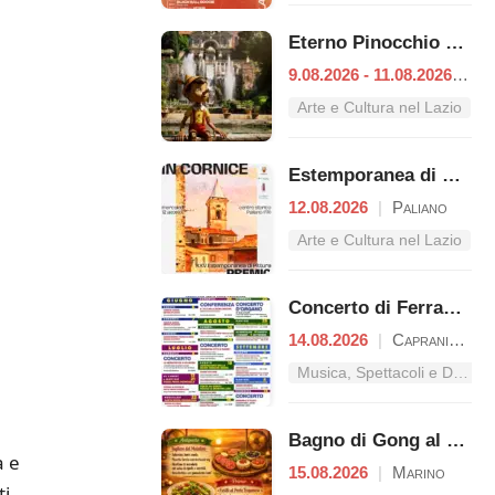
Eterno Pinocchio – Duecento anni di Collodi
9.08.2026 - 11.08.2026
|
Tiv
Arte e Cultura nel Lazio
Estemporanea di Pittura – Premio "Giacomo Lisia"
12.08.2026
|
Paliano
Arte e Cultura nel Lazio
Concerto di Ferragosto
14.08.2026
|
Capranica Prenestina
Musica, Spettacoli e Danza nel Lazio
Bagno di Gong al Tramonto | Cena Veg
a e
15.08.2026
|
Marino
ti