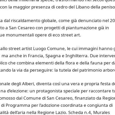
 con la maggior presenza di cedro del Libano della peniso
ata dal riscaldamento globale, come già denunciato nel 2
o a San Cesareo con progetti di piantumazione già in
due monumentali opere di eco street art.
allo street artist Luogo Comune, le cui immagini hanno 
ia, ma anche in Francia, Spagna e Inghilterra. Due interve
olico che combina elementi della flora e della fauna per 
dicando la via da perseguire: la tutela del patrimonio arbor
ale degli Alberi, diventa così una vera e propria festa d
ana d’elezione: un protagonista speciale per raccontare tu
 promosso dal Comune di San Cesareo, finanziato da Regi
o di Programma per l’adozione coordinata e congiunta di
lità dell’aria nella Regione Lazio. Scheda n.4, Murales