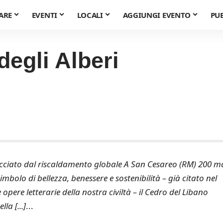
ARE
EVENTI
LOCALI
AGGIUNGI EVENTO
PU
degli Alberi
cciato dal riscaldamento globale A San Cesareo (RM) 200 m
mbolo di bellezza, benessere e sostenibilità – già citato nel
pere letterarie della nostra civiltà – il Cedro del Libano
la [...]
...