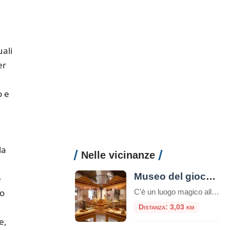
uali
er
o e
la
Nelle vicinanze
Museo del giocattolo di Zagarolo
e
io
C’è un luogo magico alle porte di Roma dove il tempo sembra essersi fermato, un posto dove i ricordi prendono forma e i sogni dell’infanzia sono conservati con cura. Stiamo parlando del Museo del Giocattolo di Zagarolo, uno scrigno di tesori che affascina non solo i bambini, ma anche e soprattutto gli adulti, trasportandoli in […]
Distanza: 3,03 km
e,