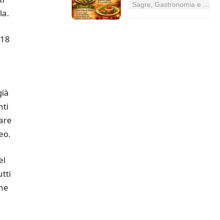
Sagre, Gastronomia e Tradizioni nel Lazio
la.
018
già
nti
dare
eo.
el
tti
one