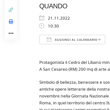
QUANDO
21.11.2022
10:30
AGGIUNGI AL CALENDARIO
Download ICS
Google Calendar
iCalendar
Office 365
Outloo
Protagonista il Cedro del Libano min
A San Cesareo (RM) 200 mq di arte a
Simbolo di bellezza, benessere e sost
antiche opere letterarie della nostra 
novembre nella Giornata Nazionale d
Roma, in quel territorio del centro I
in cui piantarono i primi esemplari it