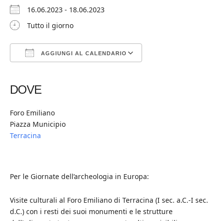
16.06.2023 - 18.06.2023
Tutto il giorno
AGGIUNGI AL CALENDARIO
Download ICS
Google Calendar
iCalendar
Office 365
Outlook Live
DOVE
Foro Emiliano
Piazza Municipio
Terracina
Per le Giornate dell’archeologia in Europa:
Visite culturali al Foro Emiliano di Terracina (I sec. a.C.-I sec.
d.C.) con i resti dei suoi monumenti e le strutture