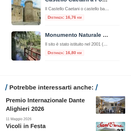
Il Castello Caetani o castello baronale di Fondi è un’imponente fortezza situata a Fondi, una città nella regione del Lazio, in Italia.Alta 33 metri il castello è uno dei simboli storici e architettonici della zona ed è noto per la sua storia ricca e le sue caratteristiche architettoniche uniche.È uno dei pochi esemplari costruiti in […]
Distanza: 16,76 km
Monumento Naturale Mola della Corte – Settecannelle – Capodacqua
Il sito è stato istituito nel 2001 (D.P.R.L. 21 giugno 2001, n. 344) come area protetta di tipo “Monumento Naturale”, con la gestione affidata al Parco Naturale dei Monti Aurunci. Si estende su circa 4 ettari e conserva testimonianze del paesaggio naturale pre-bonifica nella piana di Fondi. Fin dal Seicento l’area è stata oggetto di contese […]
Distanza: 16,80 km
Potrebbe interessarti anche:
Premio Internazionale Dante
Alighieri 2026
11 Maggio 2026
Vicoli in Festa