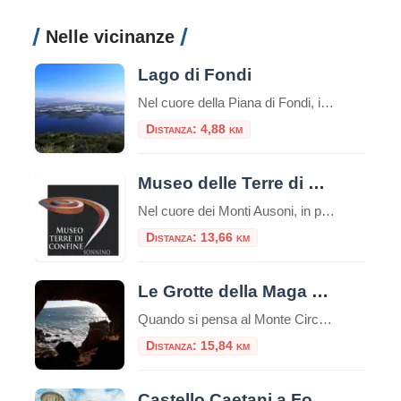
Nelle vicinanze
Lago di Fondi
Nel cuore della Piana di Fondi, incastonato come una gemma grezza tra il promontorio di Sperlonga e la città di Terracina, giace il Lago di Fondi. Spesso oscurato dalla fama delle vicine spiagge della Riviera di Ulisse, questo bacino lacustre rappresenta in realtà uno degli ecosistemi più preziosi e affascinanti del Lazio meridionale. Non è […]
Distanza: 4,88 km
Museo delle Terre di Confine di Sonnino
Nel cuore dei Monti Ausoni, in provincia di Latina, si trova uno dei musei più sorprendenti e meno conosciuti del Lazio: il Museo delle Terre di Confine di Sonnino. Non si tratta di un classico museo con teche e pannelli, ma di un percorso immersivo che racconta secoli di storia, identità e cultura popolare attraverso […]
Distanza: 13,66 km
Le Grotte della Maga Circe
Quando si pensa al Monte Circeo, la mente corre subito al mito: al profilo della Maga Circe che dorme, all’eroe Ulisse e alla sua sosta forzata sull’isola di Eea. Ma sotto la montagna, dove le falesie bianche si tuffano in un mare color smeraldo, si nasconde un altro mondo. Un mondo fatto non solo di […]
Distanza: 15,84 km
Castello Caetani a Fondi