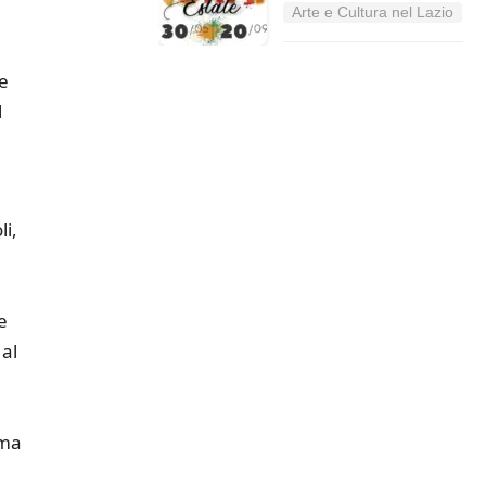
Arte e Cultura nel Lazio
e
l
li,
e
 al
rma