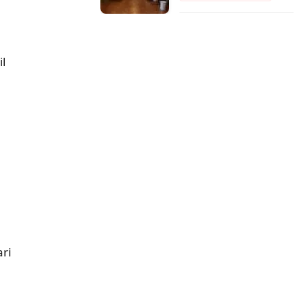
il
ri