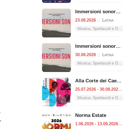
Immersioni sonore - Vibrazioni
23.08.2026
|
Latina
Musica, Spettacoli e Danza nel Lazio
Immersioni sonore - Kyma Duo
30.08.2026
|
Latina
Musica, Spettacoli e Danza nel Lazio
Alla Corte dei Caetani
25.07.2026 - 30.08.2026
|
S
Musica, Spettacoli e Danza nel Lazio
,
Norma Estate
,
1.06.2026 - 13.09.2026
|
No