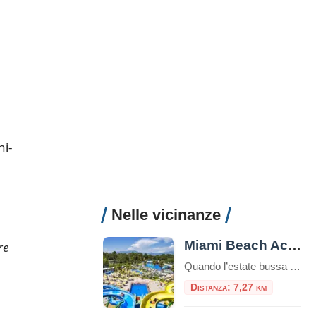
i-
Nelle vicinanze
Miami Beach Acquapark Latina
re
Quando l’estate bussa alle porte e il caldo si fa sentire, la ricerca di un luogo dove rinfrescarsi e divertirsi diventa prioritaria. A Latina, la risposta è chiara: il Miami Beach Acquapark Latina rappresenta un’oasi di svago e adrenalina, ideale per famiglie, gruppi di amici e chiunque voglia trascorrere una giornata indimenticabile tra scivoli, piscine […]
Distanza: 7,27 km