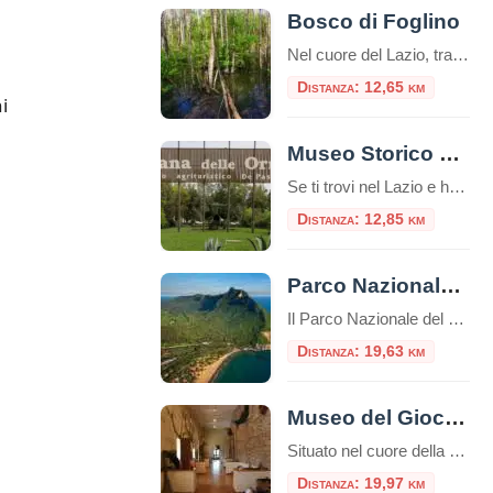
Bosco di Foglino
Nel cuore del Lazio, tra distese di verde e sentieri ricchi di fascino, si trova il Bosco di Foglino, un’area naturale che offre una delle esperienze più suggestive e autentiche per gli amanti della natura e della storia. Parte del comune di Nettuno, questo polmone verde si estende per circa 500 ettari e rappresenta uno […]
Distanza: 12,65 km
i
Museo Storico Piana delle Orme
Se ti trovi nel Lazio e hai voglia di fare un salto indietro nel tempo, il Museo Storico Piana delle Orme è una tappa davvero imperdibile. Un museo unico nel suo genere, perfetto per una gita fuori porta, adatto a famiglie, appassionati di storia, scuole e curiosi di ogni età. A pochi chilometri da Latina, […]
Distanza: 12,85 km
Parco Nazionale del Circeo
Il Parco Nazionale del Circeo si estende per circa 8.500 ettari lungo la costa tirrenica del Lazio A solo una oretta di macchina dalla Capitale, a sud, si trova un’area naturale protetta dove convivono ambienti diversi creando un ecosistema perfetto. Secondo la mitologia, la maga Circe, dopo aver tentato di trasformare Ulisse ei suoi compagni […]
Distanza: 19,63 km
Museo del Giocattolo Ludus di Sezze
Situato nel cuore della città di Sezze, il Museo del Giocattolo è una tappa obbligata per famiglie. I musei sono spesso considerati luoghi di conservazione del passato, dove antiche opere d’arte e reperti storici sono esposti per la posterità. Tuttavia, ci sono musei che vanno oltre questa concezione tradizionale e ci immergono in mondi fantastici […]
Distanza: 19,97 km