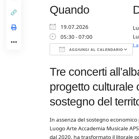
Quando
19.07.2026
Lu
Lu
05:30 - 07:00
La
AGGIUNGI AL CALENDARIO
Download ICS
Google Calendar
iCalendar
Office 365
Outloo
Tre concerti all’al
progetto culturale c
sostegno del territ
In assenza del sostegno economico 
Luogo Arte Accademia Musicale APS h
dal 2020, ha trasformato il litorale 