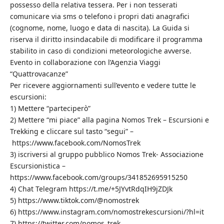
possesso della relativa tessera. Per i non tesserati
comunicare via sms o telefono i propri dati anagrafici
(cognome, nome, luogo e data di nascita). La Guida si
riserva il diritto insindacabile di modificare il programma
stabilito in caso di condizioni meteorologiche avverse.
Evento in collaborazione con l’Agenzia Viaggi
“Quattrovacanze”
Per ricevere aggiornamenti sull’evento e vedere tutte le
escursioni:
1) Mettere “parteciperò”
2) Mettere “mi piace” alla pagina Nomos Trek – Escursioni e
Trekking e cliccare sul tasto “segui” –
https://www.facebook.com/NomosTrek
3) iscriversi al gruppo pubblico Nomos Trek- Associazione
Escursionistica –
https://www.facebook.com/groups/341852695915250
4) Chat Telegram https://t.me/+5JYvtRdqIH9jZDJk
5) https://www.tiktok.com/@nomostrek
6) https://www.instagram.com/nomostrekescursioni/?hl=it
7) https://twitter.com/nomos_trek