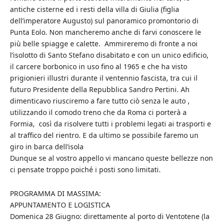
antiche cisterne ed i resti della villa di Giulia (figlia
dell’imperatore Augusto) sul panoramico promontorio di
Punta Eolo. Non mancheremo anche di farvi conoscere le
più belle spiagge e calette. Ammireremo di fronte a noi
l’isolotto di Santo Stefano disabitato e con un unico edificio,
il carcere borbonico in uso fino al 1965 e che ha visto
prigionieri illustri durante il ventennio fascista, tra cui il
futuro Presidente della Repubblica Sandro Pertini. Ah
dimenticavo riusciremo a fare tutto ciò senza le auto ,
utilizzando il comodo treno che da Roma ci porterà a
Formia, così da risolvere tutti i problemi legati ai trasporti e
al traffico del rientro. E da ultimo se possibile faremo un
giro in barca dell’isola
Dunque se al vostro appello vi mancano queste bellezze non
ci pensate troppo poiché i posti sono limitati.
PROGRAMMA DI MASSIMA:
APPUNTAMENTO E LOGISTICA
Domenica 28 Giugno: direttamente al porto di Ventotene (la