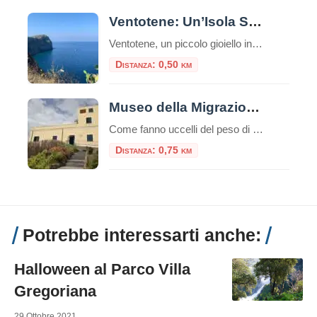
Ventotene: Un’Isola Sospesa tra Storia, Natur
Ventotene, un piccolo gioiello incastonato nel Mar Tirreno, è molto più di una semplice destinazione balneare. È un’isola dove la storia millenaria sussurra tra le rovine romane e le facciate colorate del porto, dove la natura selvaggia si esprime in fondali cristallini e riserve protette, e dove è nato il sogno di un’Europa unita. Un […]
Distanza: 0,50 km
Museo della Migrazione ed Osservatorio Ornitologico
Come fanno uccelli del peso di pochi grammi a raggiungere Ventotene dal Nordafrica, avendo battuto ininterrottamente le ali 15 volte al secondo per oltre 10 ore? Come può una Sterna artica migrare, nel corso della sua vita, per una distanza pari a due volte quella che separa la Luna dalla Terra? E come si orientano, […]
Distanza: 0,75 km
Potrebbe interessarti anche:
Halloween al Parco Villa
Gregoriana
29 Ottobre 2021