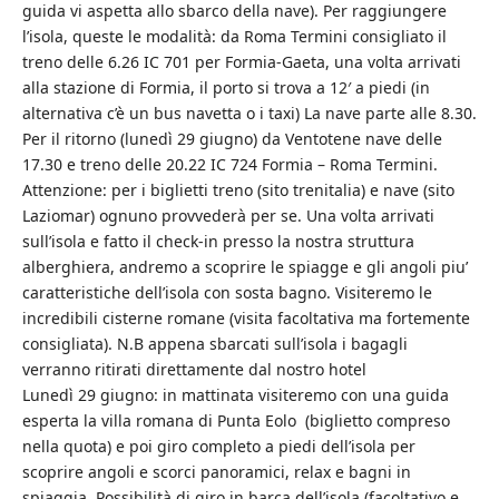
guida vi aspetta allo sbarco della nave). Per raggiungere
l’isola, queste le modalità: da Roma Termini consigliato il
treno delle 6.26 IC 701 per Formia-Gaeta, una volta arrivati
alla stazione di Formia, il porto si trova a 12′ a piedi (in
alternativa c’è un bus navetta o i taxi) La nave parte alle 8.30.
Per il ritorno (lunedì 29 giugno) da Ventotene nave delle
17.30 e treno delle 20.22 IC 724 Formia – Roma Termini.
Attenzione: per i biglietti treno (sito trenitalia) e nave (sito
Laziomar) ognuno provvederà per se. Una volta arrivati
sull’isola e fatto il check-in presso la nostra struttura
alberghiera, andremo a scoprire le spiagge e gli angoli piu’
caratteristiche dell’isola con sosta bagno. Visiteremo le
incredibili cisterne romane (visita facoltativa ma fortemente
consigliata). N.B appena sbarcati sull’isola i bagagli
verranno ritirati direttamente dal nostro hotel
Lunedì 29 giugno: in mattinata visiteremo con una guida
esperta la villa romana di Punta Eolo (biglietto compreso
nella quota) e poi giro completo a piedi dell’isola per
scoprire angoli e scorci panoramici, relax e bagni in
spiaggia. Possibilità di giro in barca dell’isola (facoltativo e