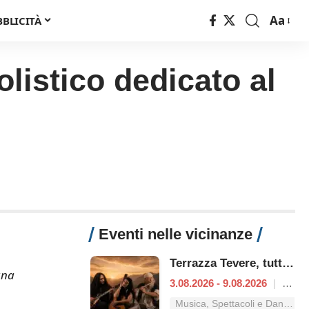
Aa
BBLICITÀ
Font
Resizer
olistico dedicato al
Eventi nelle vicinanze
Terrazza Tevere, tutti i concerti dal 3 al 9 agosto
una
3.08.2026 - 9.08.2026
|
Roma
Musica, Spettacoli e Danza nel Lazio