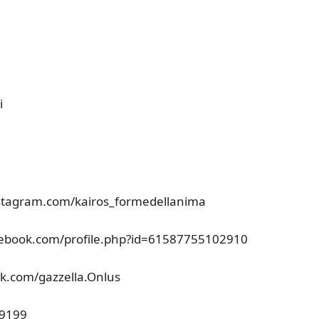
a
i
nstagram.com/kairos_formedellanima
acebook.com/profile.php?id=61587755102910
ok.com/gazzella.Onlus
99199