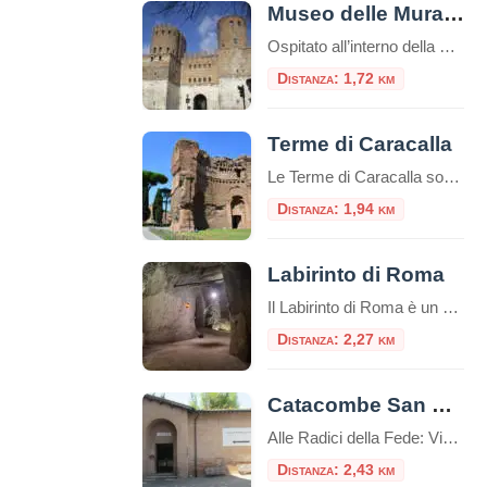
Museo delle Mura – Porta San Sebastiano
Ospitato all’interno della Porta San Sebastiano delle mura Aureliane, il Museo delle Mura è stato realizzato nel 1990 ed offre ai visitatori un itinerario didattico che ripercorre la storia delle fortificazioni della città, dall’età regia e re
Distanza: 1,72 km
Terme di Caracalla
Le Terme di Caracalla sono uno dei siti archeologici più importanti e impressionanti di Roma, Italia.Queste terme furono costruite durante il regno dell’imperatore romano Caracalla, il cui nome è associato al loro nome.La costruzione delle Terme di Caracalla iniziò nel 212 d.C. e fu completata nel 216 d.C. durante i regni degli imperatori Settimio Severo […]
Distanza: 1,94 km
Labirinto di Roma
Il Labirinto di Roma è un sistema di gallerie sotterranee che si estende per circa 5 km, di cui 1,5 km sono accessibili al pubblico tramite visite guidate a piedi o in bicicletta. Queste gallerie furono originariamente scavate a partire dal I secolo d.C. per l’estrazione di materiali da costruzione, come la pozzolana, utilizzati nella […]
Distanza: 2,27 km
Catacombe San Sebastiano
Alle Radici della Fede: Viaggio nelle Catacombe di San Sebastiano sull’Appia Antica Immerse nel verde suggestivo della Via Appia Antica, le Catacombe di San Sebastiano rappresentano una delle testimonianze più affascinanti e stratificate della Roma cristiana e pagana. Questo luogo non è solo un cimitero sotterraneo, ma uno scrigno di storia che custodisce la memoria […]
Distanza: 2,43 km