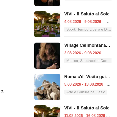
VIVI - Il Saluto al Sole
4.08.2026 - 9.08.2026
|
Roma
Sport, Tempo Libero e Divertimento nel Lazio
Village Celimontana: gli appuntamenti dal 3 al 9 agosto
3.08.2026 - 9.08.2026
|
Roma
Musica, Spettacoli e Danza nel Lazio
Roma c'è! Visite guidate (anche per bambini) dal 5 al 13 agosto 2026
5.08.2026 - 13.08.2026
|
Rom
mo.
Arte e Cultura nel Lazio
VIVI - Il Saluto al Sole
11.08.2026 - 16.08.2026
|
Ro