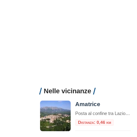
Nelle vicinanze
Amatrice
Posta al confine tra Lazio e Abruzzo, si trova Amatrice (955 s.l.m.). Il territorio si articola in un altipiano centrale, tra i 900 e i 1000 metri, ospitante il lago Scandarello e le numerose frazioni che le fanno da contorno.
Distanza: 0,46 km