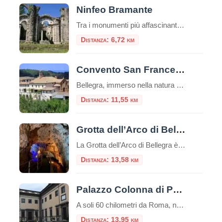
Ninfeo Bramante
Tra i monumenti più affascinanti di Genazzano vi è il “Ninfeo”. Il cosiddetto “Ninfeo di Bramante” di Genazzano fu commissionato, dai Colonna, nei primi decenni del Cinquecento ad opera di maestranze bramantesche con l'idea di realizzare
Distanza: 6,72 km
Convento San Francesco a Bellegra
Bellegra, immerso nella natura della campagna romana. Qui fece una sosta San Francesco nell’anno 1223, mentre era diretto all’Abbazia di Subiaco. Francesco restò colpito dalla cornice suggestiva nella quale era immerso il luogo dove converti i tre ladroni trovate le sepolture nel restauro dei interni della Chiesa nel 1970. Incastonato nel verde dei castagni e […]
Distanza: 11,55 km
Grotta dell’Arco di Bellegra
La Grotta dell’Arco di Bellegra è una delle grotte più interessanti e famose della provincia di Roma.Si trova nei pressi di Bellegra, un paesino della Sabina a circa 70 chilometri dalla capitale.La grotta è uno dei luoghi più antichi della regione, risalente a circa 200.000 anni fa. Sono denominate Grotte dell’Arco per via dall’arco naturale […]
Distanza: 13,58 km
Palazzo Colonna di Paliano
A soli 60 chilometri da Roma, nel suggestivo borgo di Paliano, sorge uno dei tesori meno conosciuti ma più affascinanti del patrimonio storico italiano: Palazzo Colonna. Questa dimora seicentesca rappresenta da oltre quattro secoli la residenza di campagna del ramo principale della nobile famiglia Colonna, una delle più antiche e influenti casate romane. Affacciato sulla […]
Distanza: 13,95 km