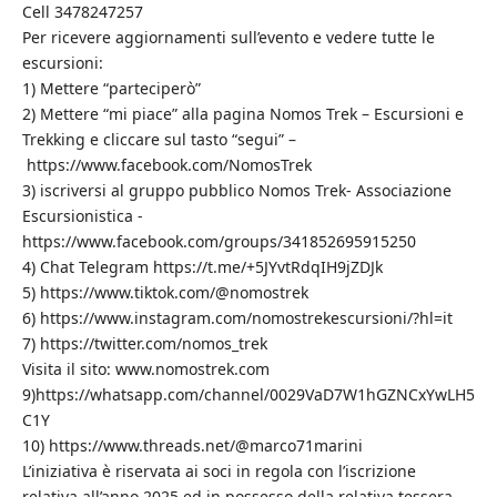
Cell 3478247257
Per ricevere aggiornamenti sull’evento e vedere tutte le
escursioni:
1) Mettere “parteciperò”
2) Mettere “mi piace” alla pagina Nomos Trek – Escursioni e
Trekking e cliccare sul tasto “segui” –
https://www.facebook.com/NomosTrek
3) iscriversi al gruppo pubblico Nomos Trek- Associazione
Escursionistica -
https://www.facebook.com/groups/341852695915250
4) Chat Telegram https://t.me/+5JYvtRdqIH9jZDJk
5) https://www.tiktok.com/@nomostrek
6) https://www.instagram.com/nomostrekescursioni/?hl=it
7) https://twitter.com/nomos_trek
Visita il sito: www.nomostrek.com
9)https://whatsapp.com/channel/0029VaD7W1hGZNCxYwLH5
C1Y
10) https://www.threads.net/@marco71marini
L’iniziativa è riservata ai soci in regola con l’iscrizione
relativa all’anno 2025 ed in possesso della relativa tessera.