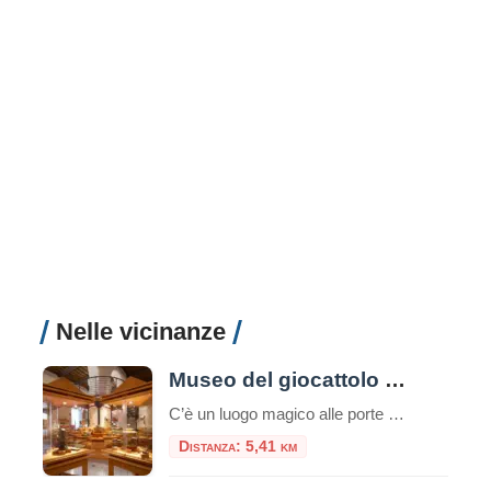
Nelle vicinanze
Museo del giocattolo di Zagarolo
C’è un luogo magico alle porte di Roma dove il tempo sembra essersi fermato, un posto dove i ricordi prendono forma e i sogni dell’infanzia sono conservati con cura. Stiamo parlando del Museo del Giocattolo di Zagarolo, uno scrigno di tesori che affascina non solo i bambini, ma anche e soprattutto gli adulti, trasportandoli in […]
Distanza: 5,41 km