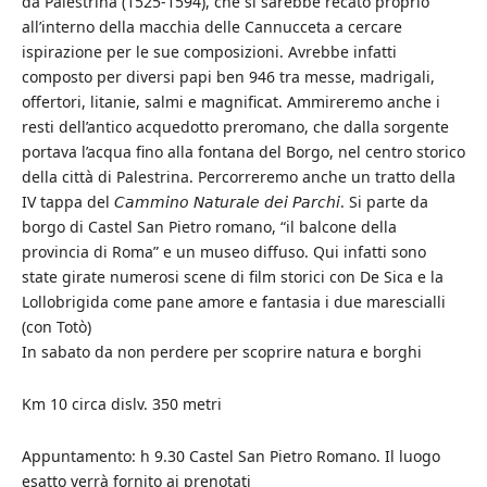
da Palestrina (1525-1594), che si sarebbe recato proprio
all’interno della macchia delle Cannucceta a cercare
ispirazione per le sue composizioni. Avrebbe infatti
composto per diversi papi ben 946 tra messe, madrigali,
offertori, litanie, salmi e magnificat. Ammireremo anche i
resti dell’antico acquedotto preromano, che dalla sorgente
portava l’acqua fino alla fontana del Borgo, nel centro storico
della città di Palestrina. Percorreremo anche un tratto della
IV tappa del 𝘊𝘢𝘮𝘮𝘪𝘯𝘰 𝘕𝘢𝘵𝘶𝘳𝘢𝘭𝘦 𝘥𝘦𝘪 𝘗𝘢𝘳𝘤𝘩𝘪. Si parte da
borgo di Castel San Pietro romano, “il balcone della
provincia di Roma” e un museo diffuso. Qui infatti sono
state girate numerosi scene di film storici con De Sica e la
Lollobrigida come pane amore e fantasia i due marescialli
(con Totò)
In sabato da non perdere per scoprire natura e borghi
Km 10 circa dislv. 350 metri
Appuntamento: h 9.30 Castel San Pietro Romano. Il luogo
esatto verrà fornito ai prenotati