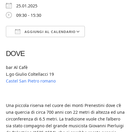
25.01.2025
09:30 - 15:30
AGGIUNGI AL CALENDARIO
Download ICS
Google Calendar
iCalendar
Office 365
Outlook Live
DOVE
bar Al Cafè
L.go Giulio Coltellacci 19
Castel San Pietro romano
Una piccola riserva nel cuore dei monti Prenestini dove c’è
una quercia di circa 700 anni con 22 metri di altezza ed una
circonferenza di 6.5 metri. La tradizione vuole che l’albero
sia stato compagno del grande musicista Giovanni Pierluigi