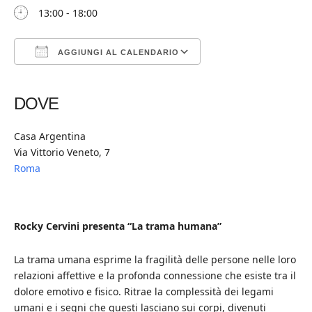
13:00 - 18:00
AGGIUNGI AL CALENDARIO
Download ICS
Google Calendar
iCalendar
Office 365
Outlook Live
DOVE
Casa Argentina
Via Vittorio Veneto, 7
Roma
Rocky Cervini presenta “La trama humana”
La trama umana esprime la fragilità delle persone nelle loro
relazioni affettive e la profonda connessione che esiste tra il
dolore emotivo e fisico. Ritrae la complessità dei legami
umani e i segni che questi lasciano sui corpi, divenuti