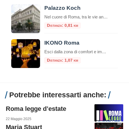
Palazzo Koch
Nel cuore di Roma, tra le vie animate del centro storico, sorge un edificio che incarna eleganza, storia e prestigio: Palazzo Koch. Situato in Via Nazionale, questo maestoso palazzo è oggi la sede della Banca d’Italia, ma la sua storia e il suo valore architettonico lo rendono molto più di un semplice edificio istituzionale. È […]
Distanza: 0,81 km
IKONO Roma
Esci dalla zona di comfort e immergiti in un’esperienza unica che non dimenticherai mai! IKONO è la nuova esperienza immersiva a pochi passi dal Pantheon. Un emozionante e indimenticabile percorso di circa un’ora attraverso una serie di atmosfere coinvolgenti che scateneranno la vostra creatività interiore per creare ricordi unici.Durante la visita, interagirai con più di […]
Distanza: 1,07 km
Potrebbe interessarti anche:
Roma legge d’estate
22 Maggio 2025
Maria Stuart