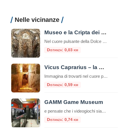
Nelle vicinanze
Museo e la Cripta dei Frati Cappuccini
Nel cuore pulsante della Dolce Vita romana, lungo la celebre Via Veneto, si cela un luogo che offre un’esperienza tanto profonda quanto inaspettata, un viaggio che intreccia arte, storia e una potente riflessione sulla vita e la morte. È il Complesso di Santa Maria della Concezione, che ospita il Museo e la Cripta dei Frati […]
Distanza: 0,03 km
Vicus Caprarius – la Città dell’Acqua
Immagina di trovarti nel cuore pulsante di Roma, davanti alla maestosa Fontana di Trevi. La folla è ovunque, il rumore dell’acqua scrosciante si mescola al vociare dei turisti. Eppure, a pochi metri di distanza e a nove metri di profondità, esiste un mondo silenzioso dove quell’acqua scorre da duemila anni, testimone di una storia millenaria. […]
Distanza: 0,59 km
GAMM Game Museum
e pensate che i videogiochi siano solo un passatempo moderno, il GAMM Game Museum di Roma è pronto a farvi cambiare idea. Situato a pochi passi dalla Stazione Termini, questo spazio non è una semplice sala giochi, ma un vero e proprio polo culturale riconosciuto, dove la storia del medium interattivo viene preservata, studiata e, […]
Distanza: 0,74 km