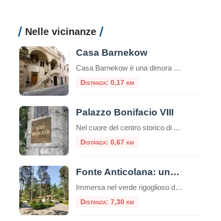
Nelle vicinanze
Casa Barnekow
Casa Barnekow è una dimora storica di Anagni.Si trova di fronte alla chiesa di Sant’Andrea.L’edificio, edificato sotto il pontificato del Papa anagnino Gregorio IX, è un esempio unico di architettura medioevale. Storia di Casa Barnekow Un documento del 1280 fa risalire la prima prorietà della dimora ad un certo Stefano Thomasi de Cinzio.Tuttavia, successivamente, altri […]
Distanza: 0,17 km
Palazzo Bonifacio VIII
Nel cuore del centro storico di Anagni, la città dei Papi, sorge un edificio che ha segnato la storia della Chiesa e dell’Europa medievale: Palazzo Bonifacio VIII. Questo palazzo, un tempo residenza papale, è diventato celebre per un episodio che ha scosso la cristianità: lo Schiaffo di Anagni. Un po’ di storia Il palazzo risale […]
Distanza: 0,67 km
Fonte Anticolana: una parentesi di benessere tra la natura e storia
Immersa nel verde rigoglioso del Lazio, la Fonte Anticolana di Fiuggi rappresenta un connubio perfetto tra benessere termale, natura incontaminata e intrattenimento. Se la vicina Fonte Bonifacio VIII è storicamente consacrata alla cura del corpo e alla sacralità della tradizione, la Fonte Anticolana (conosciuta anche come “Fonte Nuova”) si presenta come il polmone verde e […]
Distanza: 7,30 km