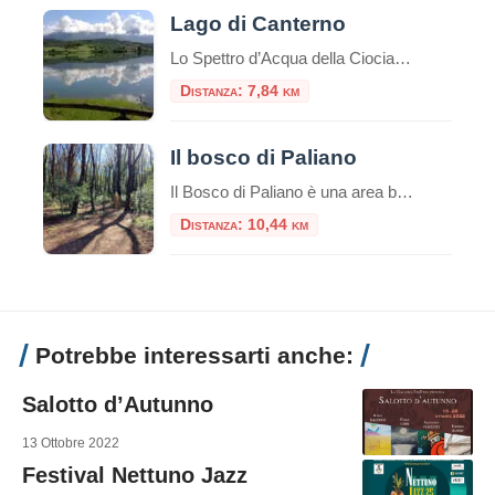
Lago di Canterno
Lo Spettro d’Acqua della Ciociaria che Appare e Scompare Nel cuore pulsante della Ciociaria, incastonato tra i profili sinuosi dei Monti Ernici, sorge il Lago di Canterno, uno specchio d’acqua che custodisce un’anima tanto affascinante quanto misteriosa. Non è un lago come gli altri: la sua fama di “lago fantasma” lo precede, un luogo dove […]
Distanza: 7,84 km
Il bosco di Paliano
Il Bosco di Paliano è una area boschiva dedicata allo svago nella natura, nel profondo rispetto della stessa e all’insegna della eco-sostenibilità e della green economy. 30 ettari di verde, 5 km di sentieri. Uno spazio verde eco-sostenibile
Distanza: 10,44 km
Potrebbe interessarti anche:
Salotto d’Autunno
13 Ottobre 2022
Festival Nettuno Jazz