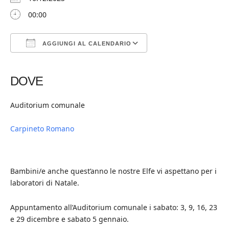
00:00
AGGIUNGI AL CALENDARIO
Download ICS
Google Calendar
iCalendar
Office 365
Outlook Live
DOVE
Auditorium comunale
Carpineto Romano
Bambini/e anche quest’anno le nostre Elfe vi aspettano per i
laboratori di Natale.
Appuntamento all’Auditorium comunale i sabato: 3, 9, 16, 23
e 29 dicembre e sabato 5 gennaio.