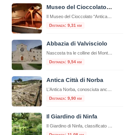
Museo del Cioccolato di Norma
Il Museo del Cioccolato “Antica Norba” è un museo di Norma, in provincia di Latina.E’ un museo unico nel suo genere che racconta la storia del cibo universalmente considerato più “goloso”. Venne istituito nel 1995 per iniziativa di privati.La storia del Museo del Cioccolato di Norma (LT) inizia nel 1956, quando viene aperta la prima […]
Distanza: 9,31 km
Abbazia di Valvisciolo
Nascosta tra le colline dei Monti Lepini, a pochi chilometri dal borgo medievale di Sermoneta, sorge l’Abbazia di Valvisciolo, un autentico gioiello di architettura cistercense e un luogo di grande fascino spirituale e storico. Fondata nel XII secolo, questa abbazia è un esempio perfetto dello stile sobrio ed essenziale tipico dei monaci cistercensi, che cercavano […]
Distanza: 9,54 km
Antica Città di Norba
L’Antica Norba, conosciuta anche come “Norba Caesarina” o “Nurfa”, è stata un’antica città romana situata nell’odierna regione del Lazio.Fondata durante il IV secolo a.C., Norba occupava una posizione strategica sulle pendici dei Monti Lepini, a breve distanza dall’attuale città di Norma.L’attuale parco archeologico offre la rara possibilità di visitare una città di epoca repubblicana pressoché […]
Distanza: 9,90 km
Il Giardino di Ninfa
Il Giardino di Ninfa, classificato tra i primi 10 giardini più belli del mondo, è uno splendido esempio di poesia e di architettura medievale.Circondato dalla natura, da mura e torri, da chiese, monasteri e villaggi, il giardino di Ninfa copre una superficie di circa 105 ettari. Il giardino si trova ai piedi dei monti Lepini, […]
Distanza: 11,08 km