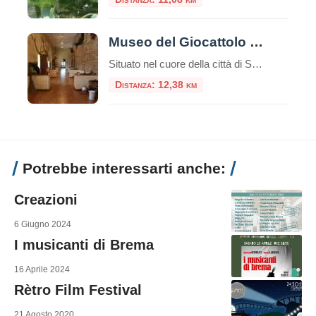
Museo del Giocattolo Ludus di Sezze
Situato nel cuore della città di Sezze, il Museo del Giocattolo è una tappa obbligata per famiglie. I musei sono spesso considerati luoghi di conservazione del passato, dove antiche opere d’arte e reperti storici sono esposti per la posterità. Tuttavia, ci sono musei che vanno oltre questa concezione tradizionale e ci immergono in mondi fantastici […]
Distanza: 12,38 km
Potrebbe interessarti anche:
Creazioni
6 Giugno 2024
I musicanti di Brema
16 Aprile 2024
Rètro Film Festival
21 Agosto 2020