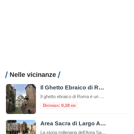
Nelle vicinanze
Il Ghetto Ebraico di Roma
Il ghetto ebraico di Roma è un piccolo quartiere delimitato dal Tevere da una parte e da Piazza Venezia dall’altra, è una zona ricca di storia e cultura e offre diverse attrazioni e luoghi da visitare e numerosi ristorantini tipici.Questo ghetto è stato uno dei primi ghetti istituiti in Europa e ha avuto un impatto […]
Distanza: 0,18 km
Area Sacra di Largo Argentina
La storia millenaria dell’Area Sacra di Largo Argentina, dal 20 giugno, si offre al pubblico con un nuovo percorso che per la prima volta consente di accedere al sito e visitarlo in modo sistematico, leggendone le fasi di vita dall’età repubblicana attraverso l’epoca imperiale e medievale, fino alla riscoperta avvenuta nel secolo scorso con le demolizioni […]