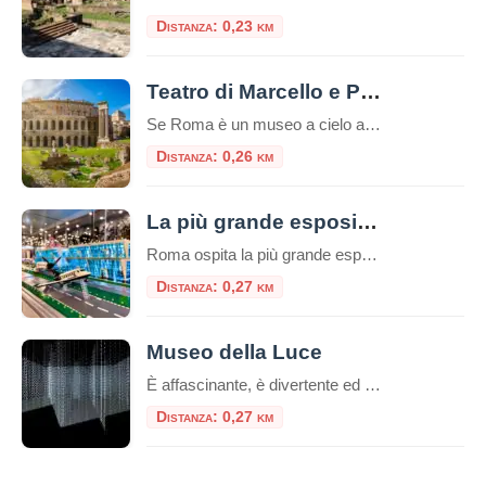
Distanza: 0,23 km
Teatro di Marcello e Portico di Ottavia
Se Roma è un museo a cielo aperto, l’area che comprende il Teatro di Marcello e il Portico di Ottavia ne è senza dubbio il padiglione più incredibile. Situati nel cuore del Rione Sant’Angelo, a due passi dal Ghetto Ebraico, questi due monumenti non sono semplici rovine: sono la dimostrazione vivente di come la Città […]
Distanza: 0,26 km
La più grande esposizione europea di mattoncini LEGO®
Roma ospita la più grande esposizione europea di modelli realizzati con i celebri mattoncini LEGO®, un evento unico e spettacolare nel cuore del centro storico, a due passi da Piazza Venezia. Un’esposizione inedita Tutti i modelli in mostra sono inediti e mai presentati prima. Oltre 100 diorami e migliaia di costruzioni, per un totale di […]
Distanza: 0,27 km
Museo della Luce
È affascinante, è divertente ed è sicuramente sorprendente. Benvenuti nel palazzo storico ricco di affascinanti installazioni luminose, illusioni avvincenti e un’atmosfera meravigliosa! L’esposizione del museo si sviluppa in uno spazio di 1000 m2 dove le installazioni luminose incontrano le invenzioni scientifiche e artistiche: l’arte della luce e l’ottica vengono esposte insieme a scoperte che hanno […]
Distanza: 0,27 km