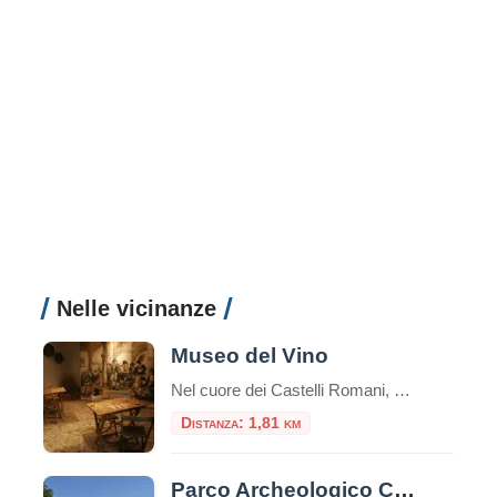
Nelle vicinanze
Museo del Vino
Nel cuore dei Castelli Romani, Monte Porzio Catone ospita il Museo del Vino, un luogo che celebra la tradizione vitivinicola del territorio. Inaugurato il 12 aprile 2024, il museo è situato nei locali dell’ex stazione ferroviaria, attiva dal 1916 al 1944, ora trasformata in uno spazio culturale che racconta la storia e l’identità enologica della […]
Distanza: 1,81 km
Parco Archeologico Culturale di Tuscolo