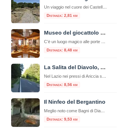
Un viaggio nel cuore dei Castelli Romani, tra storia, natura e panorami Il Parco Archeologico Culturale di Tuscolo si trova nel comune di Monte Porzio Catone, nel cuore dei Castelli Romani, a circa 25 km da Roma. La zona è facilmente raggiungibile in auto o con una combinazione di treno e navetta. Breve storia Tusculum […]
Distanza: 2,81 km
Museo del giocattolo di Zagarolo
C’è un luogo magico alle porte di Roma dove il tempo sembra essersi fermato, un posto dove i ricordi prendono forma e i sogni dell’infanzia sono conservati con cura. Stiamo parlando del Museo del Giocattolo di Zagarolo, uno scrigno di tesori che affascina non solo i bambini, ma anche e soprattutto gli adulti, trasportandoli in […]
Distanza: 8,48 km
La Salita del Diavolo, la strada antigravitazionale
Nel Lazio nei pressi di Ariccia sui Castelli Romani esiste una strada magica, la “Salita Stregata” o “Salita del Diavolo“: lungo una salita rettilinea, ogni cosa lasciata libera sul suolo, invece di scendere inizia a salire! La strada si trova precisamente al Km. 11,600 della Strada Statale 218, a pochi passi da Roma. Questo insolito […]
Distanza: 8,56 km
Il Ninfeo del Bergantino
Meglio noto come Bagni di Diana, il Ninfeo Bergantino si trova sulla riva occidentale del Lago Albano, circa a metà strada tra il Ninfeo Dorico e l'Emissario del lago. Seguendo la riva occidentale del lago di Albano, dopo circa due chilometri in senso a
Distanza: 9,53 km