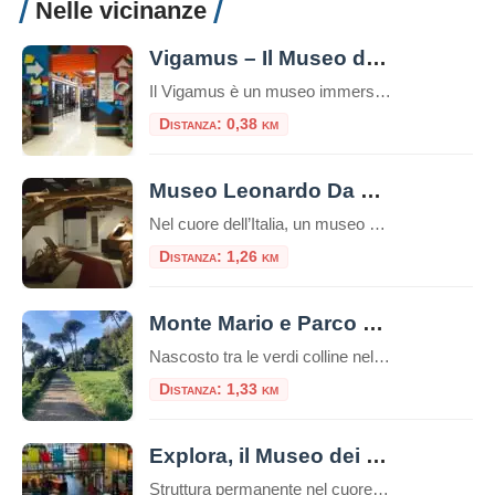
Nelle vicinanze
Vigamus – Il Museo del Videogioco
Il Vigamus è un museo immersivo e interattivo per scoprire origini ed evoluzione dei videgiochi con 100 pannelli illustrati e 36 postazioni-gioco E’ il più grande museo del videogioco in Italia, secondo in Europa per anzianità solo al Museo di Berlino. All’interno è allestita una sala interattiva rivolta ai più giovani, agli studenti e a […]
Distanza: 0,38 km
Museo Leonardo Da Vinci Experience
Nel cuore dell’Italia, un museo straordinario invita i visitatori a intraprendere un viaggio affascinante attraverso la mente di uno dei più grandi geni della storia: Leonardo da Vinci. Il Museo Leonardo Da Vinci Experience non è semplicemente un museo tradizionale, ma un’esperienza interattiva che permette di toccare con mano l’eredità del maestro del Rinascimento. Un […]
Distanza: 1,26 km
Monte Mario e Parco Mellini: Il Punto Panoramico Più Alto di Roma
Nascosto tra le verdi colline nella parte nord-occidentale di Roma, Monte Mario rappresenta il punto più elevato della città eterna, raggiungendo i 139 metri sul livello del mare. Questo colle, che domina maestosamente il Tevere e l’intera capitale, ospita uno dei parchi più affascinanti e meno conosciuti dai turisti: il Parco Mellini. Un’Oasi Verde nel […]
Distanza: 1,33 km
Explora, il Museo dei Bambini
Struttura permanente nel cuore di Roma, Explora il Museo dei Bambini attiva dal 2001, è dedicata a bambine e bambini da 0 a 11 anni.Da oltre 20 anni, è il punto di riferimento per l’educazione informale e le attività creative per le famiglie, le scuole e il mondo dell’infanzia. Uno spazio in cui l’esplorazione e […]