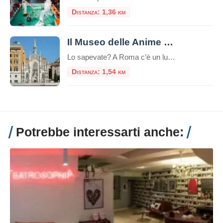
Distanza: 1,36 km
Il Museo delle Anime del Purgatorio
Lo sapevate? A Roma c’è un luogo unico e inquietante: il Museo delle Anime del Purgatorio. Il museo delle anime del Purgatorio è un’esposizione di documenti e testimonianze allestita in un locale adiacente alla sacrestia della piccola chiesa neogotica del Sacro Cuore del Suffragio a Roma. Tali documenti proverebbero l’esistenza del Purgatorio. La chiesa del […]
Distanza: 1,54 km
Potrebbe interessarti anche: