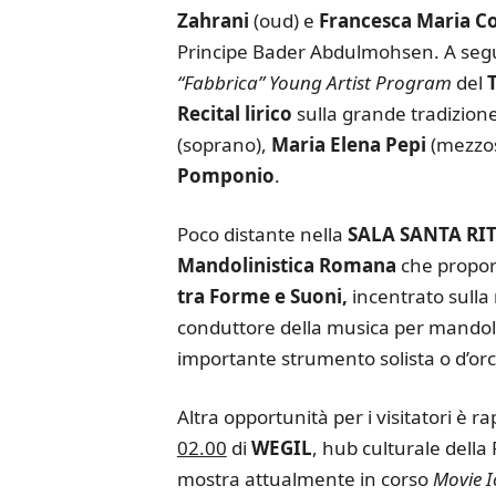
Zahrani
(oud) e
Francesca Maria C
Principe Bader Abdulmohsen. A seg
“Fabbrica” Young Artist Program
del
Recital lirico
sulla grande tradizione
(soprano),
Maria Elena Pepi
(mezzos
Pomponio
.
Poco distante nella
SALA SANTA RI
Mandolinistica Romana
che propor
tra Forme e Suoni,
incentrato sulla r
conduttore della musica per mandol
importante strumento solista o d’orch
Altra opportunità per i visitatori è 
02.00
di
WEGIL
, hub culturale della
mostra attualmente in corso
Movie I