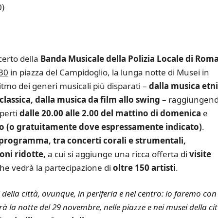
0)
erto della
Banda Musicale della Polizia Locale di Rom
.30
in piazza del Campidoglio, la lunga notte di Musei in
ritmo dei generi musicali più disparati –
dalla musica etn
 classica, dalla musica da film allo swing
– raggiungen
perti
dalle 20.00 alle 2.00 del mattino di domenica
e
uro (o gratuitamente dove espressamente indicato)
.
n programma, tra concerti corali e strumentali,
ni ridotte,
a cui si aggiunge una ricca offerta di
visite
e vedrà la partecipazione di
oltre 150 artisti
.
li della città, ovunque, in periferia e nel centro: lo faremo con
 la notte del 29 novembre, nelle piazze e nei musei della cit