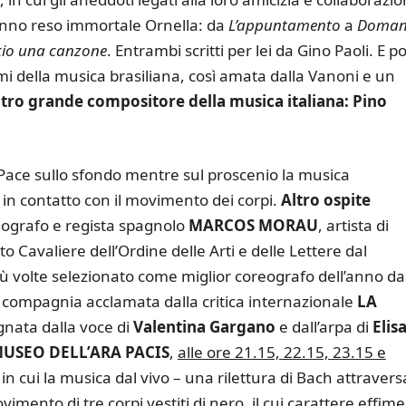
hanno reso immortale Ornella: da
L’appuntamento
a
Domani
scio una canzone
. Entrambi scritti per lei da Gino Paoli. E po
mi della musica brasiliana, così amata dalla Vanoni e un
altro grande compositore della musica italiana: Pino
Pace sullo sfondo mentre sul proscenio la musica
in contatto con il movimento dei corpi.
Altro ospite
reografo e regista spagnolo
MARCOS MORAU
, artista di
 Cavaliere dell’Ordine delle Arti e delle Lettere dal
iù volte selezionato come miglior coreografo dell’anno da
la compagnia acclamata dalla critica internazionale
LA
nata dalla voce di
Valentina Gargano
e dall’arpa di
Elis
USEO DELL’ARA PACIS
,
alle ore 21.15, 22.15, 23.15 e
, in cui la musica dal vivo – una rilettura di Bach attravers
ovimento di tre corpi vestiti di nero, il cui carattere effim