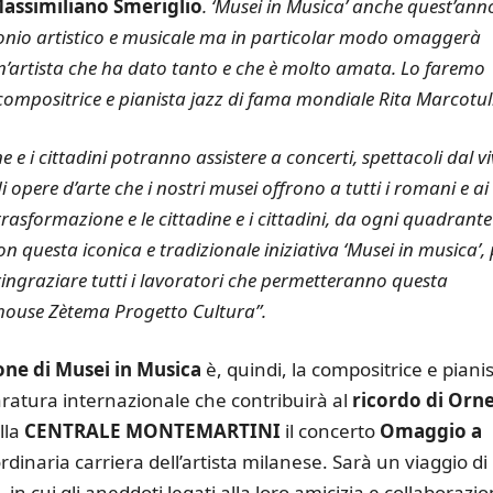
Massimiliano Smeriglio
. ‘Musei in Musica’ anche quest’ann
monio artistico e musicale ma in particolar modo omaggerà
’artista che ha dato tanto e che è molto amata. Lo faremo
 compositrice e pianista jazz di fama mondiale Rita Marcotull
e e i cittadini potranno assistere a concerti, spettacoli dal v
opere d’arte che i nostri musei offrono a tutti i romani e ai
asformazione e le cittadine e i cittadini, da ogni quadrante
uesta iconica e tradizionale iniziativa ‘Musei in musica’, 
 ringraziare tutti i lavoratori che permetteranno questa
in house Zètema Progetto Cultura”.
ione di Musei in Musica
è, quindi, la compositrice e piani
 caratura internazionale che contribuirà al
ricordo di Orne
lla
CENTRALE MONTEMARTINI
il concerto
Omaggio a
ordinaria carriera dell’artista milanese. Sarà un viaggio di
i, in cui gli aneddoti legati alla loro amicizia e collaborazi