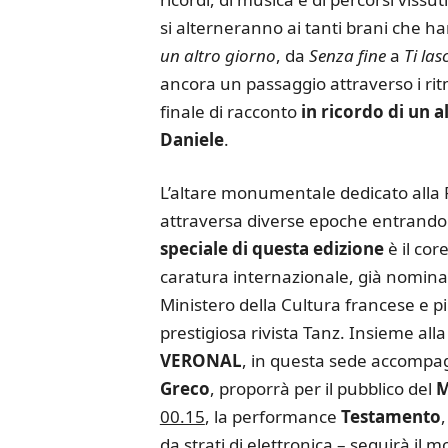
si alterneranno ai tanti brani che 
un altro giorno
, da
Senza fine
a
Ti la
ancora un passaggio attraverso i rit
finale di racconto
in ricordo di un 
Daniele
.
L’altare monumentale dedicato alla 
attraversa diverse epoche entrando 
speciale di questa edizione
è il co
caratura internazionale, già nominato
Ministero della Cultura francese e p
prestigiosa rivista Tanz. Insieme al
VERONAL
, in questa sede accompag
Greco
, proporrà per il pubblico del
M
00.15
, la performance
Testamento
da strati di elettronica – seguirà il m