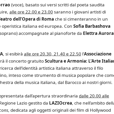
orrao
(voce), basato sui versi scritti dal poeta saudita
uire,
alle ore 22.00 e 23.00
saranno i giovani artisti di
Teatro dell’Opera di Roma
che si cimenteranno in un
 operistica italiana ed europea. Con
Sofia Barbashova
oprano) accompagnate al pianoforte da
Elettra Aurora
TA
, si esibirà
alle ore 20.30, 21.40 e 22.50
l’
Associazione
rà il concerto gratuito
Scultura e Armonia: L’Arte Itali
icerca dell’identità artistica italiana attraverso il filo
ino, inteso come strumento di musica popolare che com
estra della musica italiana, dal Barocco ai nostri giorni.
rappresentata dall’apertura straordinaria
dalle 20.00 alle
 Regione Lazio gestito da
LAZIOcrea
, che nell’ambito dell
cons
, dedicata agli oggetti originali dei film di Hollywood