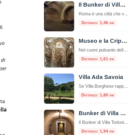
o
Il Bunker di Villa Ada a Roma
Roma è una città che vive su più livelli. Sotto il traffico caotico della via Salaria e l’apparente serenità dei prati di Villa Ada, si nasconde un mondo parallelo, fatto di cemento armato, porte stagne e memorie di un passato bellico che sembra lontanissimo, eppure è ancora palpabile. Il Bunker di Villa Ada Savoia, rifugio […]
Distanza: 1,46 km
i.
Museo e la Cripta dei Frati Cappuccini
ivo
Nel cuore pulsante della Dolce Vita romana, lungo la celebre Via Veneto, si cela un luogo che offre un’esperienza tanto profonda quanto inaspettata, un viaggio che intreccia arte, storia e una potente riflessione sulla vita e la morte. È il Complesso di Santa Maria della Concezione, che ospita il Museo e la Cripta dei Frati […]
 di
Distanza: 1,61 km
per
Villa Ada Savoia
Se Villa Borghese rappresenta l’eleganza curata e il barocco monumentale, e Villa Pamphili l’estensione sconfinata, Villa Ada Savoia è l’anima più autentica, boscosa e segreta della capitale. Situata nel settore nord, lungo la via Salaria, con i suoi circa 160 ettari è il secondo parco pubblico più grande di Roma, un luogo dove la storia […]
Distanza: 1,80 km
sta
lla
Bunker di Villa Torlonia
Il Bunker di Villa Torlonia è un luogo di grande interesse storico e culturale situato all’interno dell’omonima villa, un tempo residenza ufficiale di Benito Mussolini. Questo rifugio antiaereo, costruito durante la Seconda Guerra Mondiale, rappresenta una testimonianza tangibile delle strategie di difesa adottate durante il conflitto e del periodo storico in cui è stato realizzato. […]
Distanza: 1,94 km
one