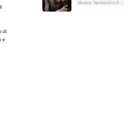
Musica, Spettacoli e Danza nel Lazio
i
 di
a e