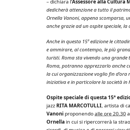
– dichiara l’
Assessore alla Cultura 
dedicherà attenzione a tutto il patri
Ornella Vanoni, appena scomparsa, un
anche grazie ad un ospite speciale, la
Anche in questa 15ª edizione le cittadin
e ammirare, al contempo, le più grandi 
turisti. Roma sta vivendo una grande tr
Roma, potranno apprezzarlo anche con q
la cui organizzazione voglio fin d’ora
iniziativa e in particolare la società 
Ospite speciale di questa 15ª ediz
jazz
RITA MARCOTULLI
, artista di
Vanoni
proponendo
alle ore 20.30
a
Ornella
in cui si ripercorrerà la stra
ricordi, di musica e di percorsi vissut