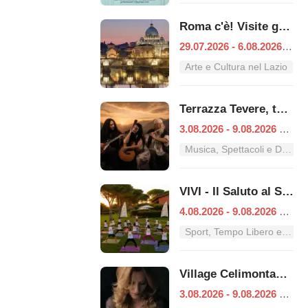
Roma c'è! Visite guidate (anche per bambini) dal 29 luglio al 6 agosto 2026
29.07.2026 - 6.08.2026
|
Ro
Arte e Cultura nel Lazio
Terrazza Tevere, tutti i concerti dal 3 al 9 agosto
3.08.2026 - 9.08.2026
|
Ro
Musica, Spettacoli e Danza nel Lazio
VIVI - Il Saluto al Sole
4.08.2026 - 9.08.2026
|
Ro
Sport, Tempo Libero e Divertimento nel Lazio
Village Celimontana: gli appuntamenti dal 3 al 9 agosto
3.08.2026 - 9.08.2026
|
Ro