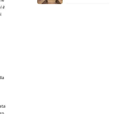
 è
i
lla
a
ata
ero