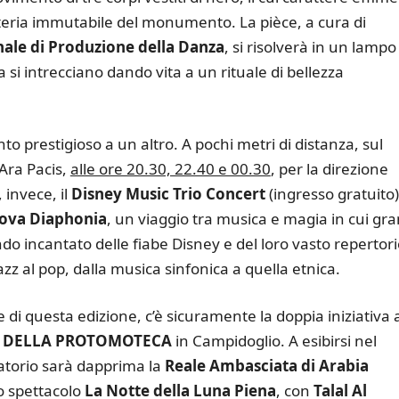
ateria immutabile del monumento. La pièce, a cura di
le di Produzione della Danza
, si risolverà in un lampo
si intrecciano dando vita a un rituale di bellezza
o prestigioso a un altro. A pochi metri di distanza, sul
’Ara Pacis,
alle ore 20.30, 22.40 e 00.30
, per la direzione
, invece, il
Disney Music Trio Concert
(ingresso gratuito)
uova Diaphonia
, un viaggio tra musica e magia in cui gra
do incantato delle fiabe Disney e del loro vasto repertor
jazz al pop, dalla musica sinfonica a quella etnica.
di questa edizione, c’è sicuramente la doppia iniziativa 
 DELLA PROTOMOTECA
in Campidoglio. A esibirsi nel
atorio sarà dapprima la
Reale Ambasciata di Arabia
o spettacolo
La Notte della Luna Piena
, con
Talal Al