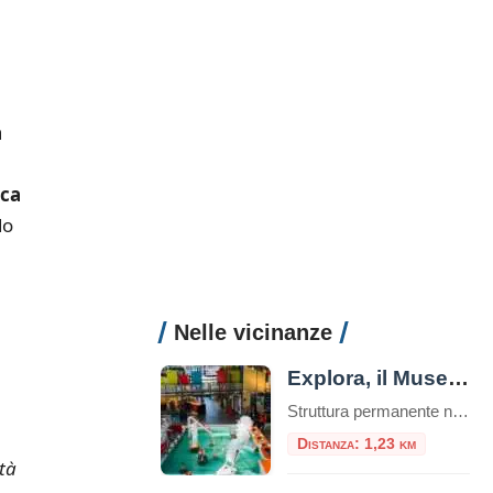
a
ica
do
Nelle vicinanze
Explora, il Museo dei Bambini
Struttura permanente nel cuore di Roma, Explora il Museo dei Bambini attiva dal 2001, è dedicata a bambine e bambini da 0 a 11 anni.Da oltre 20 anni, è il punto di riferimento per l’educazione informale e le attività creative per le famiglie, le scuole e il mondo dell’infanzia. Uno spazio in cui l’esplorazione e […]
Distanza: 1,23 km
tà