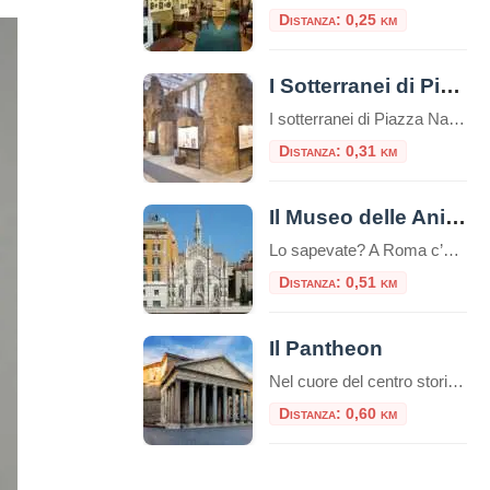
Distanza: 0,25 km
I Sotterranei di Piazza Navona
I sotterranei di Piazza Navona sono un complesso di ambienti sotterranei situati sotto la famosa Piazza Navona di Roma, in Italia. Questi sotterranei sono noti come “Stadio di Domiziano” e rappresentano uno dei siti archeologici più importanti della città. Piazza Navona, la più bella piazza barocca di Roma, occupa la pista dell’antico “Stadio di Domiziano”, […]
Distanza: 0,31 km
Il Museo delle Anime del Purgatorio
Lo sapevate? A Roma c’è un luogo unico e inquietante: il Museo delle Anime del Purgatorio. Il museo delle anime del Purgatorio è un’esposizione di documenti e testimonianze allestita in un locale adiacente alla sacrestia della piccola chiesa neogotica del Sacro Cuore del Suffragio a Roma. Tali documenti proverebbero l’esistenza del Purgatorio. La chiesa del […]
Distanza: 0,51 km
Il Pantheon
Nel cuore del centro storico di Roma, a pochi passi da Piazza Navona e dalla Fontana di Trevi, sorge uno dei monumenti più straordinari dell’antichità: il Pantheon, capolavoro dell’architettura romana, ancora oggi tra gli edifici meglio conservati dell’intero mondo classico. Breve storia del Pantheon Il nome Pantheon deriva dal greco e significa “tempio di tutti […]
Distanza: 0,60 km