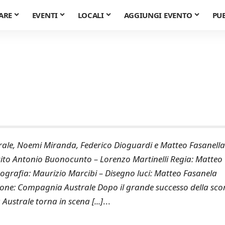
ARE
EVENTI
LOCALI
AGGIUNGI EVENTO
PU
e, Noemi Miranda, Federico Dioguardi e Matteo Fasanell
sito Antonio Buonocunto – Lorenzo Martinelli Regia: Matteo
nografia: Maurizio Marcibi – Disegno luci: Matteo Fasanela
ione: Compagnia Australe Dopo il grande successo della sco
ustrale torna in scena [...]
...