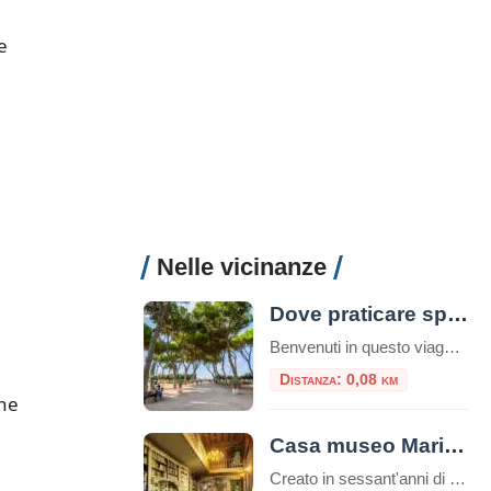
e
Nelle vicinanze
Dove praticare sport a Roma: consigli utili e attività da svolgere nella capitale
Benvenuti in questo viaggio attraverso le migliori opportunità per praticare sport nella vivace e storica città di Roma. La Capitale italiana non è solo un tesoro di arte, cultura e gastronomia, ma offre anche numerose possibilità per mantenere uno stile di vita attivo e sano, oltre che ecologico. Che siate residenti o turisti, appassionati di sport all’aria aperta o alla […]
Distanza: 0,08 km
one
Casa museo Mario Praz
Creato in sessant'anni di appassionato collezionismo da Mario Praz (Roma 1896-1982) anglista e critico di levatura internazionale, al Casa Museo Mario Praz si presenta come una dimora nobiliare del secolo XIX. Mario Praz - pescatore, scrittore e