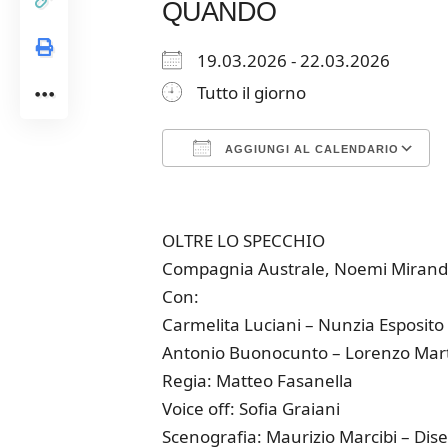
QUANDO
19.03.2026 - 22.03.2026
Tutto il giorno
AGGIUNGI AL CALENDARIO
Download ICS
Google Calendar
iCalendar
Office 365
Outloo
OLTRE LO SPECCHIO
Compagnia Australe, Noemi Miranda
Con:
Carmelita Luciani – Nunzia Esposito
Antonio Buonocunto – Lorenzo Marti
Regia: Matteo Fasanella
Voice off: Sofia Graiani
Scenografia: Maurizio Marcibi – Dis