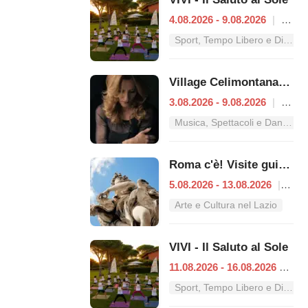
4.08.2026 - 9.08.2026
|
Roma
Sport, Tempo Libero e Divertimento nel Lazio
Village Celimontana: gli appuntamenti dal 3 al 9 agosto
3.08.2026 - 9.08.2026
|
Roma
Musica, Spettacoli e Danza nel Lazio
Roma c'è! Visite guidate (anche per bambini) dal 5 al 13 agosto 2026
5.08.2026 - 13.08.2026
|
Rom
Arte e Cultura nel Lazio
VIVI - Il Saluto al Sole
11.08.2026 - 16.08.2026
|
Ro
Sport, Tempo Libero e Divertimento nel Lazio