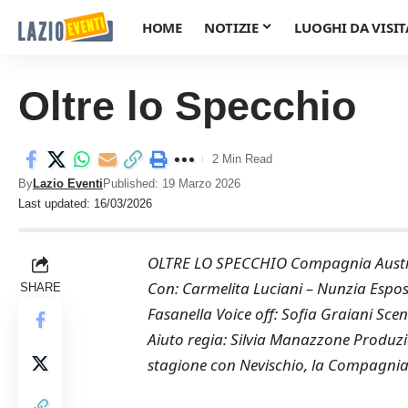
HOME
NOTIZIE
LUOGHI DA VISIT
Oltre lo Specchio
2 Min Read
By
Lazio Eventi
Published: 19 Marzo 2026
Last updated: 16/03/2026
OLTRE LO SPECCHIO Compagnia Austral
Con: Carmelita Luciani – Nunzia Espo
SHARE
Fasanella Voice off: Sofia Graiani Sce
Aiuto regia: Silvia Manazzone Produz
stagione con Nevischio, la Compagnia A