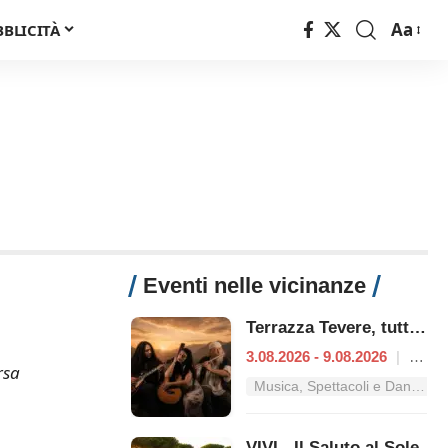
Aa
BBLICITÀ
Font
Resizer
Eventi nelle vicinanze
a
Terrazza Tevere, tutti i concerti dal 3 al 9 agosto
3.08.2026 - 9.08.2026
|
Roma
rsa
Musica, Spettacoli e Danza nel Lazio
VIVI - Il Saluto al Sole