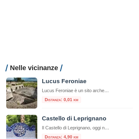
Nelle vicinanze
Lucus Feroniae
Lucus Feroniae è un sito archeologico collocato sull'antica via Tiberina vicino al casello autostradale della A1 Roma-Milano che sorge su una piattaforma di travertino, di origini molto antiche così come antichissime sono le origini del culto della d
Distanza: 0,01 km
Castello di Leprignano
Il Castello di Leprignano, oggi noto come Palazzo dei Monaci, è un affascinante esempio di architettura medievale situato nel cuore dell’attuale Capena, in provincia di Roma. Le sue origini risalgono all’Alto Medioevo, con la prima menzione storica in una bolla papale di Gregorio VII del 1081, in cui il castello veniva donato ai monaci di […]
Distanza: 4,90 km