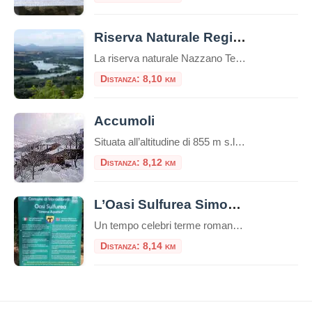
Riserva Naturale Regionale Nazzano, Tevere – Farfa
La riserva naturale Nazzano Tevere-Farfa è un'area naturale protetta situata nei comuni di Nazzano, Torrita Tiberina, Montopoli di Sabina, in provincia di Roma.La riserva è stata la prima area naturale protetta istituita dalla Regione Lazio, nel 1
Distanza: 8,10 km
Accumoli
Situata all’altitudine di 855 m s.l.m. nell’Appennino umbro-marchigiano, Accumoli appartiene alla Comunità montana del Velino. Fino al 1927 era parte della provincia dell’Aquila in Abruzzo. Il comune di Accumoli è, insieme alla confinante Arquata del Tronto, l’unico in Italia a confinare con tre regioni (Abruzzo, Marche e Umbria) diverse da quella di appartenenza (Lazio). Il […]
Distanza: 8,12 km
L’Oasi Sulfurea Simone Agostini
Un tempo celebri terme romane, oggi un sito naturalistico rigenerato e dedicato a un giovane scout. L’Oasi Sulfurea Simone Agostini è un angolo di pace e storia alle porte di Roma, un luogo dove il benessere della natura si fonde con il ricordo. Nascosta tra le colline della Sabina, nel comune di Montelibretti, si trova […]
Distanza: 8,14 km