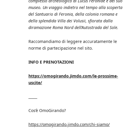
complesso archeologico di Lucus Feroniae e del suo
museo. Un viaggio indietro nel tempo alla scoperta
del Santuario di Feronia, della colonia romana e
della splendida Villa dei Volusii, sfiorata dalla
diramazione Roma Nord dell’Autostrada del Sole.
Raccomandiamo di leggere accuratamente le
norme di partecipazione nel sito.
INFO E PRENOTAZIONI
https://omogirando.jimdo.com/le-prossime-
uscite/
_____
Cos’è OmoGirando?
https://omogirando.jimdo.com/chi-siamo/