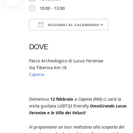
10:00 - 13:00
AGGIUNGI AL CALENDARIO
Download ICS
Google Calendar
iCalendar
Office 365
Outlook Live
DOVE
Parco Archeologico di Lucus Feroniae
Via Tiberina Km 18
Capena
Domenica
12 febbraio
a
Capena
(RM) ci sarà la
visita guidata LGBTQI friendly
OmoGirando Lucus
Feroniae e la Villa dei Volusii
!
Vi proponiamo un tour mattutino alla scoperta del