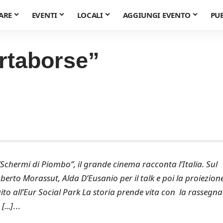
ARE
EVENTI
LOCALI
AGGIUNGI EVENTO
PU
ortaborse”
“Schermi di Piombo”, il grande cinema racconta l’Italia. Sul
berto Morassut, Alda D’Eusanio per il talk e poi la proiezion
uito all’Eur Social Park La storia prende vita con la rassegna
...]
...