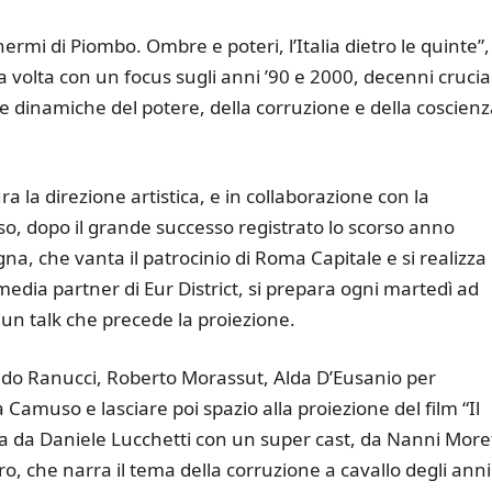
rmi di Piombo. Ombre e poteri, l’Italia dietro le quinte”,
 volta con un focus sugli anni ’90 e 2000, decenni crucial
 le dinamiche del potere, della corruzione e della coscien
a la direzione artistica, e in collaborazione con la
o, dopo il grande successo registrato lo scorso anno
egna, che vanta il patrocinio di Roma Capitale e si realizza 
edia partner di Eur District, si prepara ogni martedì ad
 un talk che precede la proiezione.
frido Ranucci, Roberto Morassut, Alda D’Eusanio per
a Camuso e lasciare poi spazio alla proiezione del film “Il
tta da Daniele Lucchetti con un super cast, da Nanni Moret
o, che narra il tema della corruzione a cavallo degli anni