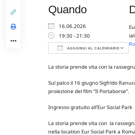
Quando
16.06.2026
Eu
ia
19:30 - 21:30
R
AGGIUNGI AL CALENDARIO
Download ICS
Google Calendar
iCalendar
Office 365
Outloo
La storia prende vita con la rassegna
Sul palco il 16 giugno Sigfrido Ranucc
proiezione del film “Il Portaborse”.
Ingresso gratuito all’Eur Social Park
La storia prende vita con la rassegn
nella location Eur Social Park a Rom