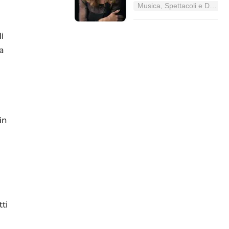
Musica, Spettacoli e Danza nel Lazio
i
za
in
ti