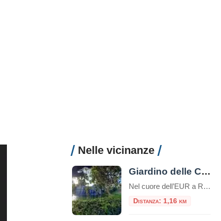
Nelle vicinanze
Giardino delle Cascate a Roma
Nel cuore dell’EUR a Roma, il Giardino delle Cascate, è un’area verde di circa 42.000 mq. Inaugurata nel 1961 è un giardino con cascate, piante, fontane, vasche, salti e getti d’acqua nato dal disegno dell’architetto Raffaele De Vico. Il Giardino delle Cascate fa parte del Parco Centrale del Lago, che si sviluppa su una superficie […]
Distanza: 1,16 km