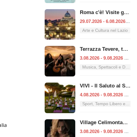
Roma c'è! Visite guidate (anche per bambini) dal 29 luglio al 6 agosto 2026
29.07.2026 - 6.08.2026
|
Ro
Arte e Cultura nel Lazio
Terrazza Tevere, tutti i concerti dal 3 al 9 agosto
3.08.2026 - 9.08.2026
|
Ro
Musica, Spettacoli e Danza nel Lazio
VIVI - Il Saluto al Sole
4.08.2026 - 9.08.2026
|
Ro
Sport, Tempo Libero e Divertimento nel Lazio
Village Celimontana: gli appuntamenti dal 3 al 9 agosto
lia
3.08.2026 - 9.08.2026
|
Ro