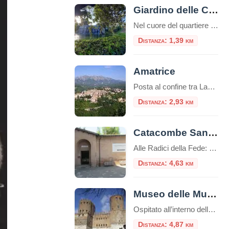
Giardino delle Cascate all’EUR
Nel cuore del quartiere EUR di Roma, nascosto tra imponenti edifici e ampie strade, si trova un piccolo gioiello di tranquillità e bellezza: il Giardino delle Cascate. Questo angolo verde, affacciato sul Laghetto dell’EUR, è un esempio perfetto di fusione tra natura e ingegneria, un’oasi di pace che offre un’esperienza sensoriale unica tra il suono […]
Distanza: 1,39 km
Amatrice
Posta al confine tra Lazio e Abruzzo, si trova Amatrice (955 s.l.m.). Il territorio si articola in un altipiano centrale, tra i 900 e i 1000 metri, ospitante il lago Scandarello e le numerose frazioni che le fanno da contorno.
Distanza: 2,93 km
Catacombe San Sebastiano
Alle Radici della Fede: Viaggio nelle Catacombe di San Sebastiano sull’Appia Antica Immerse nel verde suggestivo della Via Appia Antica, le Catacombe di San Sebastiano rappresentano una delle testimonianze più affascinanti e stratificate della Roma cristiana e pagana. Questo luogo non è solo un cimitero sotterraneo, ma uno scrigno di storia che custodisce la memoria […]
Distanza: 4,63 km
Museo delle Mura – Porta San Sebastiano
Ospitato all’interno della Porta San Sebastiano delle mura Aureliane, il Museo delle Mura è stato realizzato nel 1990 ed offre ai visitatori un itinerario didattico che ripercorre la storia delle fortificazioni della città, dall’età regia e re
Distanza: 4,87 km