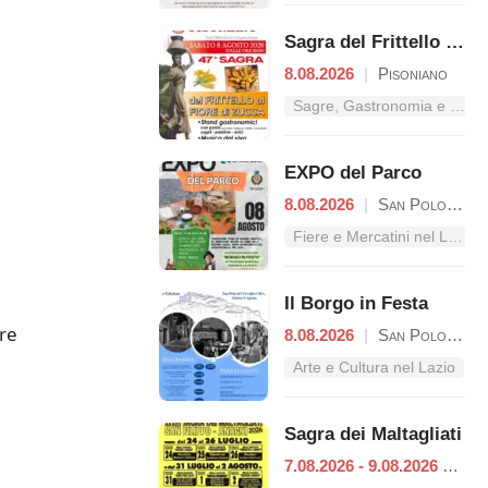
Sagra del Frittello al Fiore di Zucca
8.08.2026
|
Pisoniano
Sagre, Gastronomia e Tradizioni nel Lazio
EXPO del Parco
8.08.2026
|
San Polo dei Cavalieri
Fiere e Mercatini nel Lazio
Il Borgo in Festa
rre
8.08.2026
|
San Polo dei Cavalieri
Arte e Cultura nel Lazio
Sagra dei Maltagliati
7.08.2026 - 9.08.2026
|
Ana