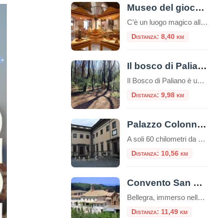
Museo del giocattolo di Zagarolo
C’è un luogo magico alle porte di Roma dove il tempo sembra essersi fermato, un posto dove i ricordi prendono forma e i sogni dell’infanzia sono conservati con cura. Stiamo parlando del Museo del Giocattolo di Zagarolo, uno scrigno di tesori che affascina non solo i bambini, ma anche e soprattutto gli adulti, trasportandoli in […]
Distanza: 8,40 km
Il bosco di Paliano
Il Bosco di Paliano è una area boschiva dedicata allo svago nella natura, nel profondo rispetto della stessa e all’insegna della eco-sostenibilità e della green economy. 30 ettari di verde, 5 km di sentieri. Uno spazio verde eco-sostenibile
Distanza: 9,98 km
Palazzo Colonna di Paliano
A soli 60 chilometri da Roma, nel suggestivo borgo di Paliano, sorge uno dei tesori meno conosciuti ma più affascinanti del patrimonio storico italiano: Palazzo Colonna. Questa dimora seicentesca rappresenta da oltre quattro secoli la residenza di campagna del ramo principale della nobile famiglia Colonna, una delle più antiche e influenti casate romane. Affacciato sulla […]
Distanza: 10,56 km
Convento San Francesco a Bellegra
Bellegra, immerso nella natura della campagna romana. Qui fece una sosta San Francesco nell’anno 1223, mentre era diretto all’Abbazia di Subiaco. Francesco restò colpito dalla cornice suggestiva nella quale era immerso il luogo dove converti i tre ladroni trovate le sepolture nel restauro dei interni della Chiesa nel 1970. Incastonato nel verde dei castagni e […]
Distanza: 11,49 km