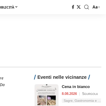
Aa
BBLICITÀ
Font
Resizer
Eventi nelle vicinanze
re
 Da
Cena in bianco
8.08.2026
|
Sgurgola
Sagre, Gastronomia e Tradizioni nel Lazio