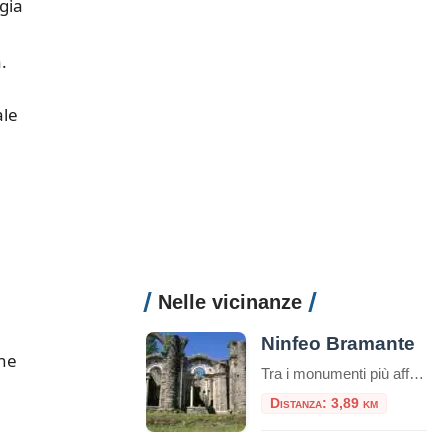
ggia
.
ale
Nelle vicinanze
Ninfeo Bramante
che
Tra i monumenti più affascinanti di Genazzano vi è il “Ninfeo”. Il cosiddetto “Ninfeo di Bramante” di Genazzano fu commissionato, dai Colonna, nei primi decenni del Cinquecento ad opera di maestranze bramantesche con l'idea di realizzare
Distanza: 3,89 km