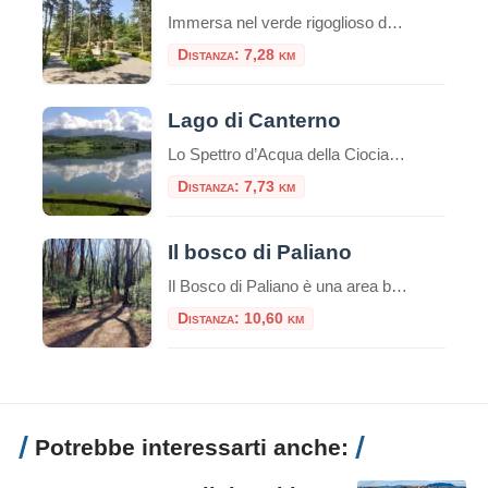
Immersa nel verde rigoglioso del Lazio, la Fonte Anticolana di Fiuggi rappresenta un connubio perfetto tra benessere termale, natura incontaminata e intrattenimento. Se la vicina Fonte Bonifacio VIII è storicamente consacrata alla cura del corpo e alla sacralità della tradizione, la Fonte Anticolana (conosciuta anche come “Fonte Nuova”) si presenta come il polmone verde e […]
Distanza: 7,28 km
Lago di Canterno
Lo Spettro d’Acqua della Ciociaria che Appare e Scompare Nel cuore pulsante della Ciociaria, incastonato tra i profili sinuosi dei Monti Ernici, sorge il Lago di Canterno, uno specchio d’acqua che custodisce un’anima tanto affascinante quanto misteriosa. Non è un lago come gli altri: la sua fama di “lago fantasma” lo precede, un luogo dove […]
Distanza: 7,73 km
Il bosco di Paliano
Il Bosco di Paliano è una area boschiva dedicata allo svago nella natura, nel profondo rispetto della stessa e all’insegna della eco-sostenibilità e della green economy. 30 ettari di verde, 5 km di sentieri. Uno spazio verde eco-sostenibile
Distanza: 10,60 km
Potrebbe interessarti anche: