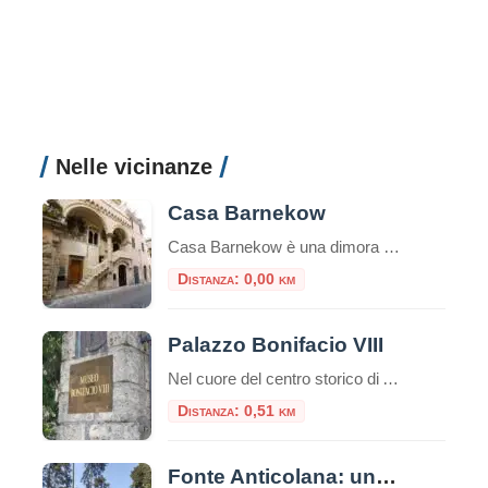
Nelle vicinanze
Casa Barnekow
Casa Barnekow è una dimora storica di Anagni.Si trova di fronte alla chiesa di Sant’Andrea.L’edificio, edificato sotto il pontificato del Papa anagnino Gregorio IX, è un esempio unico di architettura medioevale. Storia di Casa Barnekow Un documento del 1280 fa risalire la prima prorietà della dimora ad un certo Stefano Thomasi de Cinzio.Tuttavia, successivamente, altri […]
Distanza: 0,00 km
Palazzo Bonifacio VIII
Nel cuore del centro storico di Anagni, la città dei Papi, sorge un edificio che ha segnato la storia della Chiesa e dell’Europa medievale: Palazzo Bonifacio VIII. Questo palazzo, un tempo residenza papale, è diventato celebre per un episodio che ha scosso la cristianità: lo Schiaffo di Anagni. Un po’ di storia Il palazzo risale […]
Distanza: 0,51 km
Fonte Anticolana: una parentesi di benessere tra la natura e storia