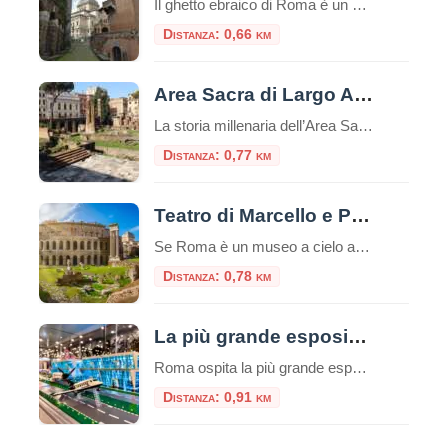
Il ghetto ebraico di Roma è un piccolo quartiere delimitato dal Tevere da una parte e da Piazza Venezia dall’altra, è una zona ricca di storia e cultura e offre diverse attrazioni e luoghi da visitare e numerosi ristorantini tipici.Questo ghetto è stato uno dei primi ghetti istituiti in Europa e ha avuto un impatto […]
Distanza: 0,66 km
Area Sacra di Largo Argentina
La storia millenaria dell’Area Sacra di Largo Argentina, dal 20 giugno, si offre al pubblico con un nuovo percorso che per la prima volta consente di accedere al sito e visitarlo in modo sistematico, leggendone le fasi di vita dall’età repubblicana attraverso l’epoca imperiale e medievale, fino alla riscoperta avvenuta nel secolo scorso con le demolizioni […]
Distanza: 0,77 km
Teatro di Marcello e Portico di Ottavia
Se Roma è un museo a cielo aperto, l’area che comprende il Teatro di Marcello e il Portico di Ottavia ne è senza dubbio il padiglione più incredibile. Situati nel cuore del Rione Sant’Angelo, a due passi dal Ghetto Ebraico, questi due monumenti non sono semplici rovine: sono la dimostrazione vivente di come la Città […]
Distanza: 0,78 km
La più grande esposizione europea di mattoncini LEGO®
Roma ospita la più grande esposizione europea di modelli realizzati con i celebri mattoncini LEGO®, un evento unico e spettacolare nel cuore del centro storico, a due passi da Piazza Venezia. Un’esposizione inedita Tutti i modelli in mostra sono inediti e mai presentati prima. Oltre 100 diorami e migliaia di costruzioni, per un totale di […]
Distanza: 0,91 km