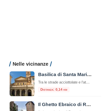
Nelle vicinanze
Basilica di Santa Maria in Trastevere
Tra le strade acciottolate e l’atmosfera bohémienne del quartiere Trastevere, sorge una delle più antiche e affascinanti chiese di Roma: la Basilica di Santa Maria in Trastevere. Un luogo che unisce spiritualità, storia e bellezza artistica in un unico colpo d’occhio. Un’antichità che affascina Secondo la tradizione, la basilica fu fondata nel III secolo d.C. […]
Distanza: 0,14 km
Il Ghetto Ebraico di Roma